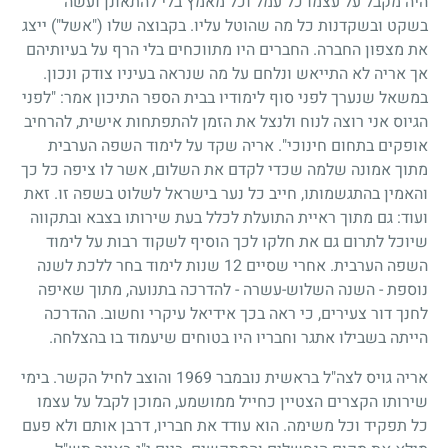
היה מקבל על עצמו כל עמל וכל מאמץ בלי להתאונן ועשה
בשקט ובשקדנות כל מה שהוטל עליו. בקבוצה שלו ("אשל") ייצג
את מצפון החברה. החברים היו מתווכחים בלי הרף על בעיותיהם
אך אריה לא התייאש ונלחם על מה שנראה בעיניו צודק ונכון.
במשאל שנערך לפני סוף לימודיו בבית הספר התיכון אמר: "לפני
הגיוס אני רוצה לנוח ולנצל את הזמן להתפתחות אישית, להרחיב
אופקים בתחום חינוכי". אריה שקד על לימוד השפה הערבית
מתוך אמונה שלמה שכדי לקדם את השלום, אשר לו ציפה כל כך
והאמין בהתגשמותו, חייב כל נער בישראל לשלוט בשפה זו. זאת
ועוד: גם מתוך ראיית התועלת לכלל בעת שירותו בצבא ובתקווה
שיוכל לתרום גם את חלקו לכך הוסיף לשקוד רבות על לימוד
השפה הערבית. אחרי שסיים
12
שנות לימוד בחר ללכת לשנה
נוספת - השנה השלוש-עשרה - להדרכה בתנועה, מתוך שאיפה
לחנך דור צעירים, כי ראה בכך אידיאל עיקרי וחשוב. ההדרכה
הייתה בשבילו אתגר וחבריו היו בטוחים שיעמוד בו בהצלחה.
אריה גויס לצה"ל בראשית נובמבר
1969
והוצב לחיל הקשר. בימי
שירותו הקצרים הצטיין כחייל ממושמע, המוכן לקבל על עצמו
כל תפקיד וכל משימה. הוא עודד את חבריו, דרבן אותם ולא פעם