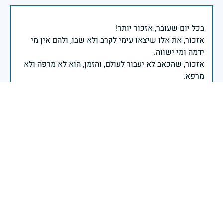
אזכור, את אלו שיצאו עימי לקרב ולא שבו, ולהם אין מי
אזכור, שהכאב לא יעבור לעולם, והזמן, הוא לא מרפה ולא
אזכור, את צדקת הדרך, ואשבע שוב, שמה שהיה לא יהיה
ביום הזה, אני נתקף געגוע לדמותם, לחיתוך דיבורם,
ומדליק נר לזיכרון דרכם ומורשתם!
אלוף דדו בר כליפא - ראש אגף כוח האדם בצה"ל