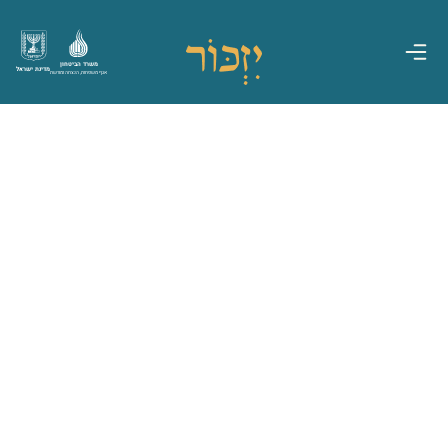
משרד הביטחון
מדינת ישראל
אגף משפחות, הנצחה ומורשת