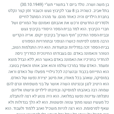
בן משה ושרה. נולד ביום ז' בתשרי תש"י
(30.10.1949)
בתל-אביב. כשהיה בן
8
עבר לקיבוץ געש וכעבור זמן קצר נקלט
בחברת הילדים והיה כאחד מהם. עד מהרה הסתגל לחיים
ולסדרים החדשים ורכש את אהבתם ואמונם של המורים ושל
חברי הקיבוץ. הוא למד בבית-הספר היסודי בקיבוץ געש
ובבית-הספר התיכון "חוף השרון" בקיבוץ יקום. אריה הקדיש
הרבה מזמנו לפיתוח כושרו הגופני ובתחרויות הספורט
בבית-הספר זכה במדליות ובתעודות. הוא היה התגלמות הטוב,
הטוהר והאמונה באדם. גם בעבודתו החינוכית כמדריך ניסה
להחדיר בחניכיו את האמונה באדם באשר הוא, ללא הבדל מוצא
ומעמד. האדם עמד במרכז עולמו והוא אהב אותו והאמין בטובו.
הוא התייחס בכבוד ובהערכה לכל גילויי מפעלו של האדם וראה
במוסיקה, שאהב בכל מאודו, את מיטב יצירת נפשו של האדם.
הוא היטיב לנגן ובנגינתו השרה אושר על בני משפחתו וגרם להם
שמחה רבה באהבתו למוסיקה ובחיבתו לילדים וגישתו אליהם
נתגלתה עדינות נפשו במלואה. הוא היה צנוע לא רצה להתבלט.
כל מעשיו נעשו מתוך ענווה ופשטות. הוא לא הלך בגדולות ולא
שאף לפרסומת. הוא רצה להיות משכיל ואהב ללמוד ולעבוד. הוא