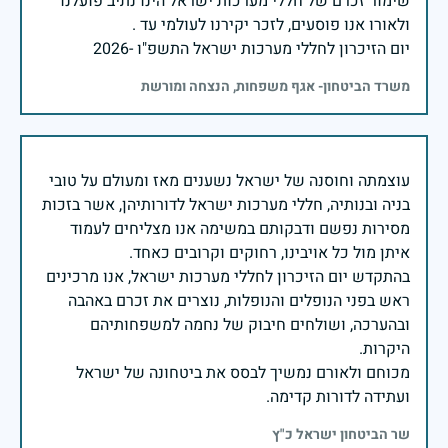
שימור זכרם של חללי מערכות ישראל הינו נתיב פועלנו
יום הזיכרון לחללי מערכות ישראל התשפ"ו -2026
משרד הביטחון- אגף משפחות, הנצחה ומורשת
עוצמתה וחוסנה של ישראל נשענים מאז ומעולם על טובי
בניה ובנותיה, חללי מערכות ישראל לדורותיהן, אשר בזכות
מסירות נפשם ודבקותם במשימה אנו מצליחים לעמוד
בהתקדש יום הזיכרון לחללי מערכות ישראל, אנו מרכינים
ראש בפני הנופלים והנופלות, נוצרים את זכרם באהבה
ובהערכה, ושולחים חיבוק של נחמה למשפחותיהם
מכוחם ולאורם נמשיך לבסס את ביטחונה של ישראל
ועתידה לדורות קדימה.
שר הביטחון ישראל כ"ץ