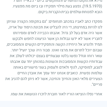
מילא את מקום הנחשלים והמתקשים. ביום י"ג באייר תש"ל
(19.5.1970)
, נפצע בעת מילוי תפקידו ובו ביום מת מפצעיו.
הובא למנוחת-עולמים בבית-הקברות ביקום.
מפקדו כתב לאביו במכתב תנחומים: "גם בתקופה הקצרה שניתן
לנו להיות במחיצתו, די היה להבליט את תכונת היסוד של אריה,
אשר היה אדם בעל לב גדול. אהבתו הכבירה לאדם ומסירותו
לחבריו אשר לא ידעו גבולות הן אשר הניעוהו לחפש ולבקש
תמיד ולהגיע אל היחידה הקשה והתפקידים הקשים והמסובכים,
שבהם יוכל לתרום את מרצו ואונו. סבור היה שכך יועיל יותר.
שאר רוחו וגודל נפשו בלטו שבעתיים בעצם יכולתו לשלב את
עבודותיו הקשות והמסובכות והשונות במהותן יחד עם אהבתו
לטבע, למוסיקה, לנוף ולאדם ולעסוק בשני מישורים באותה
שלמות נפשית. כואבים אנחנו יחד עמך את אובדן החיים
הצעירים מלאי האון והחיוך והחיבה, אשר לא ניתן להם להניב את
פריים".
אחרי נפלו הוציאו הוריו לאור חוברת לזכרו הנושאת את שמו.