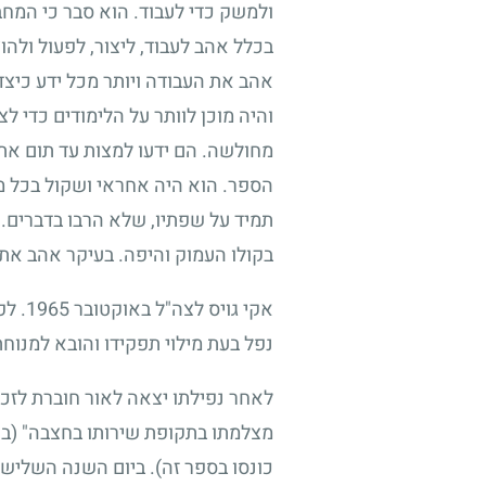
ולמשק כדי לעבוד. הוא סבר כי המחב
בכלל אהב לעבוד, ליצור, לפעול ולהו
אהב את העבודה ויותר מכל ידע כיצד
והיה מוכן לוותר על הלימודים כדי ל
מחולשה. הם ידעו למצות עד תום את
הספר. הוא היה אחראי ושקול בכל מע
תמיד על שפתיו, שלא הרבו בדברים. ה
בקולו העמוק והיפה. בעיקר אהב את 
אקי גויס לצה"ל באוקטובר
1965
. ל
נפל בעת מילוי תפקידו והובא למנוח
לאחר נפילתו יצאה לאור חוברת לזכ
מצלמתו בתקופת שירותו בחצבה" (בא
כונסו בספר זה). ביום השנה השלישי