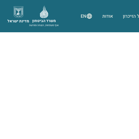
 הזיכרון
אודות
EN
משרד הביטחון
מדינת ישראל
אגף משפחות, הנצחה ומורשת