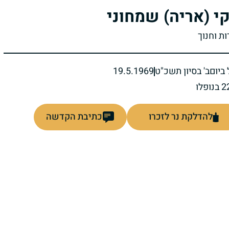
י (אריה) שמחוני
ות וחנוך
ביום
ב' בסיון תשכ"ט
19.5.1969
להדלקת נר לזכרו
כתיבת הקדשה