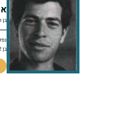
אק
בן ר
נפל 
בן 22 בנופלו
47363