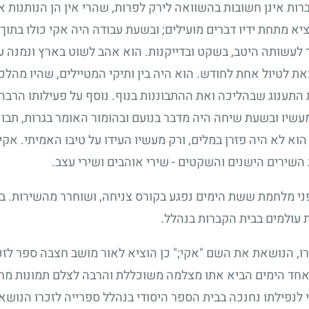
רות אינן חשובות בהשוואה לירק לפרות, שהרי אין הן הנותנות 
ציא מתחת ידיו דברים מועילים
;
ובשעת עבודה היה אקי כולו בתוך 
 לעשותה היטב, בשקט ובדייקנות. הוא אהב לשוט בארץ ונמנה ע
צאת לטיול אחת לחודש. הוא היה בין ותיקי המטיילים, שהיו מהל
 התענוג שבהליכה ואת ההתבוננות בנוף. נוסף על פעילותו הרבה
שיו ובשעת שיחה היה מדבר בנועם ובהומור האומר בגרות, תבונה
וא לא היה פזרן במלים, ורק מעשיו העידו על טיבו האמיתי. אקי
השירים הישנים והשקטים - שירי אוהבים ושירי עצב.
פני מלחמת ששת הימים נפגע בקורס צניחה, ושוחרר מהשירות. בי
ת עולמים בבית הקברות בנהלל.
רו, הנושאת את השם "אקי
;"
כן הוציא לאור מושב חצבה ספר לזכר
חד הימים הביא אתו מצלמה משוכללת והרבה לצלם תמונות מחיי
 לנפילתו נחנכה בבית הספר היסודי בנהלל ספרייה לזכרו הנושא