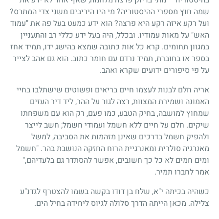
שמה חוץ מספרי ההיסטוריה? מי היו היריבים משני צדי המתרס?
ועל רקע איזה רקע היא פרצה? הוא ידע כמעט בעל פה את "עמוד
האש" על מאות עמודיו. ובכלל, היה בעל ידע כללי רב והתעניין
במגוון תחומים. קרא כל אות כתובה שמצא בהישג ידו, תמיד אחז
בספר או בחוברת, תמיד נרדם עם חומר כתוב. הוא גם אהב לצייר
על פי סיפורים ידועים שקרא ואהב.
אריה חלם לבנות לעצמו חיים בריאים ופשוטים שישתלבו בחיי
האמונה ושמירת המצוות, רצה לגור על ההר, ליד דיר העזים
שמחוץ למושבה, בחיק הטבע, כמו פעם, רק הוא עם משפחתו
שיקים. חלם על חיים ללא חשמל ועמודי חשמל; חשב לייצר
ולהפיק חשמל בדרכים שאינן מזהמות את הסביבה, למשל
מאנרגיה סולרית ומאנרגיית הרוח החזקה הנושבת בהר. "חשמל
ומים חמים לא כל כך חשובים, אפשר להסתדר גם בלעדיהם,"
אמר לחברו תמיר.
כשהיה בכיתה י"א, שלח בן דודו בקשה בשמו להצטרף לגדנ"ע
צלילה. מכאן הייתה הדרך סלולה לגיוס ליחידה בחיל הים.