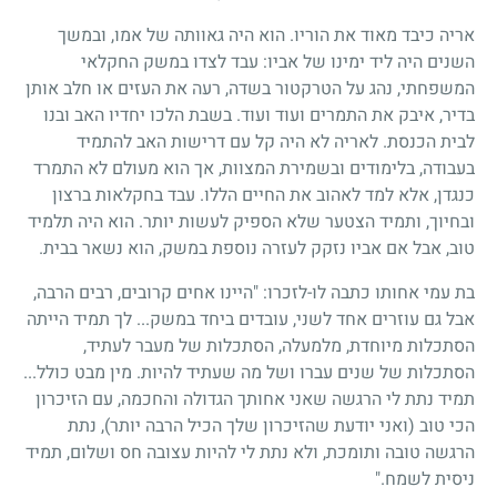
אריה כיבד מאוד את הוריו. הוא היה גאוותה של אמו, ובמשך
השנים היה ליד ימינו של אביו: עבד לצדו במשק החקלאי
המשפחתי, נהג על הטרקטור בשדה, רעה את העזים או חלב אותן
בדיר, איבק את התמרים ועוד ועוד. בשבת הלכו יחדיו האב ובנו
לבית הכנסת. לאריה לא היה קל עם דרישות האב להתמיד
בעבודה, בלימודים ובשמירת המצוות, אך הוא מעולם לא התמרד
כנגדן, אלא למד לאהוב את החיים הללו. עבד בחקלאות ברצון
ובחיוך, ותמיד הצטער שלא הספיק לעשות יותר. הוא היה תלמיד
טוב, אבל אם אביו נזקק לעזרה נוספת במשק, הוא נשאר בבית.
בת עמי אחותו כתבה לו-לזכרו: "היינו אחים קרובים, רבים הרבה,
אבל גם עוזרים אחד לשני, עובדים ביחד במשק... לך תמיד הייתה
הסתכלות מיוחדת, מלמעלה, הסתכלות של מעבר לעתיד,
הסתכלות של שנים עברו ושל מה שעתיד להיות. מין מבט כולל...
תמיד נתת לי הרגשה שאני אחותך הגדולה והחכמה, עם הזיכרון
הכי טוב (ואני יודעת שהזיכרון שלך הכיל הרבה יותר), נתת
הרגשה טובה ותומכת, ולא נתת לי להיות עצובה חס ושלום, תמיד
ניסית לשמח."