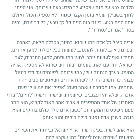
הלכות צבא על מנת שיסייע לך הידע בעת שירותך. אני הייתי
לחוץ בשבילך שמא בזמן הקצר שנותר לא נספיק הכול, ואולם
אתה היית רגוע. כי גם בזה היית כל כך טבעי, כל כך זורם, 'יהיה
בסדר' אמרת, 'נסתדר' ".
אריה קיבל כל אדם כמו שהוא, בחיוך, בקבלה מלאה, באהבה
ובפרגון. אהב לעזור, להתנדב, לעשות ככל יכולתו למען אחרים.
תמיד שאף לעשות יותר, למען המשפחה, למען החברים, לעם
ישראל. יחד עם זאת, פעמים רבות חש שהוא לא מספיק. אריה
המעיט בערך הנתינה שלו, בחשיבותה, לפעמים עד כדי ביטול
עצמי. כה חשוב היה לו לשמח אחרים ושאנשים סביבו יהיו
שמחים, אמו מספרת שאמר פעם: "אפילו אם יעשו לי פעם
אזכרה, שלא יהיו עצובים, שישמחו, שישירו וישתו 'לחיים'." בדף
האחרון של אחד מהספרים שאריה אהב מאוד לקרוא, הוא כתב
פעם משפט מן המקורות: "כשבן אדם נולד כולם צוחקים והוא
בוכה. כשבן אדם נפטר כולם בוכים והוא צוחק."
הוא אהב לשיר, בעיקר שירי ארץ ישראל ובייחוד את השירים
הישנים "שירים שנס לייחם" כמו שקרא להם.