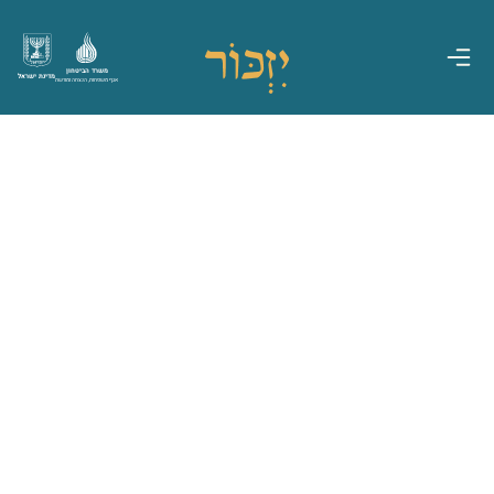
משרד הביטחון
מדינת ישראל
אגף משפחות, הנצחה ומורשת