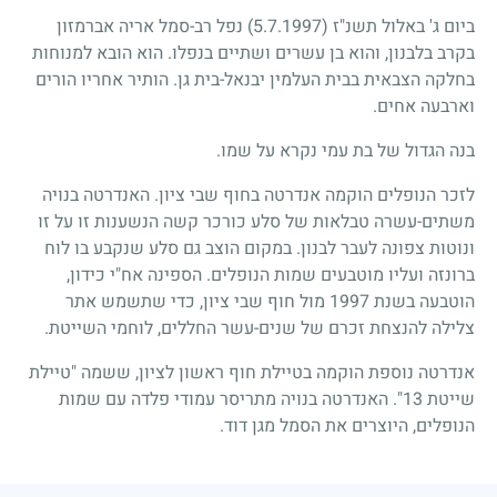
ביום ג' באלול תשנ"ז
(5.7.1997)
נפל רב-סמל אריה אברמזון
בקרב בלבנון, והוא בן עשרים ושתיים בנפלו. הוא הובא למנוחות
בחלקה הצבאית בבית העלמין יבנאל-בית גן. הותיר אחריו הורים
וארבעה אחים.
בנה הגדול של בת עמי נקרא על שמו.
לזכר הנופלים הוקמה אנדרטה בחוף שבי ציון. האנדרטה בנויה
משתים-עשרה טבלאות של סלע כורכר קשה הנשענות זו על זו
ונוטות צפונה לעבר לבנון. במקום הוצב גם סלע שנקבע בו לוח
ברונזה ועליו מוטבעים שמות הנופלים. הספינה אח"י כידון,
הוטבעה בשנת 1997 מול חוף שבי ציון, כדי שתשמש אתר
צלילה להנצחת זכרם של שנים-עשר החללים, לוחמי השייטת.
אנדרטה נוספת הוקמה בטיילת חוף ראשון לציון, ששמה "טיילת
שייטת 13". האנדרטה בנויה מתריסר עמודי פלדה עם שמות
הנופלים, היוצרים את הסמל מגן דוד.