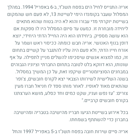
אריה התגייס לחיל הים בפסח תשנ"ד, ב-6 באפריל 1994. במהלך
המסלול שעבר בקומנדו הימי לשייטת 13, לא פעם חש שהמקום
בשייטת יוקרתי מדי עבורו והוא לא היה בטוח שהוא מתאים
ליחידה מובחרת זו. כמעט עד סיום המסלול היו לו ספקות אם
הוא עושה מספיק. ביחידתו הוא היה החייל הדתי היחידי, יוצא
דופן בנוף האנושי. אריה חבש כומתה ככיסוי ראש ושמר על
אורח חייו הדתי, ולא פעם היה עליו להתגבר על קשיים בתחום
זה, כמו למצוא אנשים שיסכימו להשלים מניין לתפילה. על אף
שונותו, הוא דווקא בלט לטובה בתחום החברתי וציוניו הגבוהים
במבחנים הסוציומטריים שיקפו זאת, על כן המשיך במסלול.
בשנה השלישית לשירותו הצבאי יצא לקורס חובשים, צ'ופר
שהתאים מאוד לאופיו. לאחר מותו ספד לו חניאל חברו מעין
צורים: "עז נפש ועניו, שקט כמים וחד כסלע, מושא הערצתנו
בקורס חובשים קרביים."
בכל אירוע בשייטת הגיעו חבריו מהישיבה בטבריה ומהישיבה
בחברון כדי להשתתף בשמחתו.
אריה סיים שירות חובה בפסח תשנ"ז ב-5 באפריל 1997 והחל