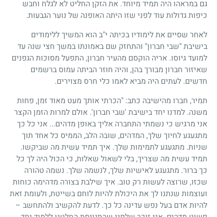
גם במראהו היה תמיד מיוחד. את הזקן החליט לא לגלח וחבש
כיפות גדולות עוד לפני שזו היתה האופנה של נוער הגבעות.
לאחר שסיים את לימודיו בכיתה י"ב הוא המשיך ללימודים
בישיבת "שבי חברון" והתחזק שם באמונתו במשך חצי שנה עד
למועד גיוסו. אריה הוקסם מהעיר חברון, התפעל מסוכות הגפנים
שאיזור חברון מבורך בהן, והיה חוזר הביתה עמוס ברשמים
חדשים. לעתים היה מביא לאמו כלי חרס מצוירים.
תמיר, חברו מהישיבה כתב: "הכרתי אותך מעט מאוד זמן, פחות
משנה. למדנו יחד בישיבת 'שבי חברון'. אולם למרות הזמן הקצר
אני מרגיש כי נשמתי התחברה אליך באופן מדהים... אני כל כך
מתגעגע לחיוך שלך, המדהים, שובה הלב, הממיס כל אחד תוך
שניות. מתגעגע לתמימות שלך. איך תמיד עשית מה שביקשו.
תמיד עשית מה שצריך, בלי לשאול שאלות, כי הכול היה לך כל
כך ברור. מתגעגע לאישיות שלך, לנשמה שלך. נשמה טהורה
שכזו, שרוצה לעשות רק טוב. איך שילבת בצורה מדהימה כוחות
ועוצמות שנתנו לך את היכולת להיות לוחם בשייטת, ולעומת זאת
להיות אדם בעל נפש עדינה כל כך. לדעת להקשיב ולהתחשב –
פשוט מדהים. אני זוכר שלפני שהתגייסת החלטנו ללמוד יחד