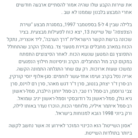
את שירות הקבע שלו שהיה אמור להסתיים ארבעה חודשים
אחרי המבצע בלבנון שממנו לא שב .
בלילה שבין 4 ל-5 בספטמבר 1997, במסגרת מבצע "שירת
הצפצפה" של שייטת 13, יצא כוח לפעילות מבצעית. בציר
שכונה ברשת הקשר הישראלית "דרך הערבה", ליד אנצריה, נתקל
הכוח במארב מחבלים ובזירת מטעני צד. במהלך הקרב שהתחולל
התפוצץ גם המטען שנשא הכוח. לאחר הפיצוצים התפתח
במקום קרב מול המחבלים. הקרב וניסיונות חילוץ הנפגעים
נמשכו שעות ארוכות. רק עם שחר התגלתה התמונה הקשה.
אריה נפל בקרב ועימו אחד-עשר לוחמים: סגן-אלוף יוסי קורקין,
רב-סרן ד"ר יצחק בנטוב, סרן ד"ר דגש מאהר, סרן רם לוינס, סרן
צבי גרוסמן, רב-סמל רז טבי, רב-סמל יוחנן הילברג, סמל-ראשון
גיא גולן, סמל-ראשון גל רודובסקי וסמל-ראשון יניב שמואל.
רב-סמל איתמר איליה, מלוחמי הכוח, הוכרז נעדר באותו לילה,
ורק ביוני 1998 הובא למנוחות בישראל.
"אסון השייטת" הוא הכינוי המוכר לאירוע זה אשר נחשב לקשה
ביותר בתולדות השייטת.