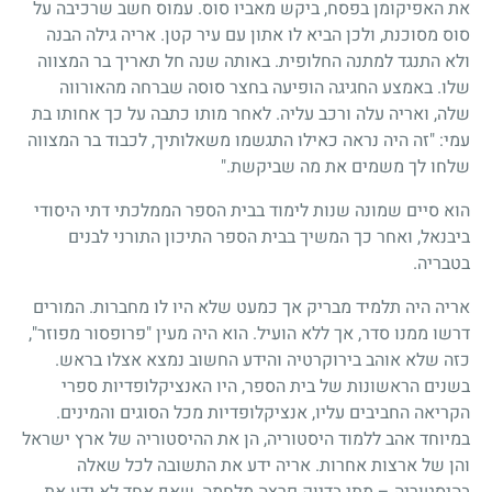
את האפיקומן בפסח, ביקש מאביו סוס. עמוס חשב שרכיבה על
סוס מסוכנת, ולכן הביא לו אתון עם עיר קטן. אריה גילה הבנה
ולא התנגד למתנה החלופית. באותה שנה חל תאריך בר המצווה
שלו. באמצע החגיגה הופיעה בחצר סוסה שברחה מהאורווה
שלה, ואריה עלה ורכב עליה. לאחר מותו כתבה על כך אחותו בת
עמי: "זה היה נראה כאילו התגשמו משאלותיך, לכבוד בר המצווה
שלחו לך משמים את מה שביקשת."
הוא סיים שמונה שנות לימוד בבית הספר הממלכתי דתי היסודי
ביבנאל, ואחר כך המשיך בבית הספר התיכון התורני לבנים
בטבריה.
אריה היה תלמיד מבריק אך כמעט שלא היו לו מחברות. המורים
דרשו ממנו סדר, אך ללא הועיל. הוא היה מעין "פרופסור מפוזר",
כזה שלא אוהב בירוקרטיה והידע החשוב נמצא אצלו בראש.
בשנים הראשונות של בית הספר, היו האנציקלופדיות ספרי
הקריאה החביבים עליו, אנציקלופדיות מכל הסוגים והמינים.
במיוחד אהב ללמוד היסטוריה, הן את ההיסטוריה של ארץ ישראל
והן של ארצות אחרות. אריה ידע את התשובה לכל שאלה
בהיסטוריה – מתי בדיוק פרצה מלחמה, שאף אחד לא ידע את