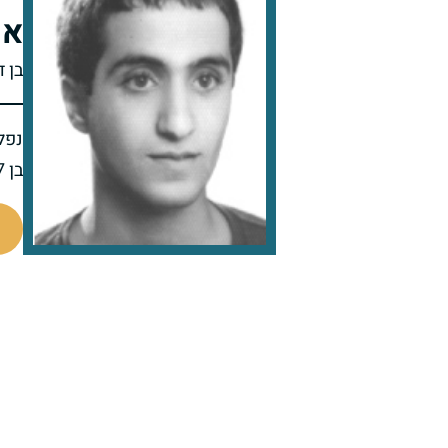
אר
בן 
נפל 
בן 27 בנופלו
512217