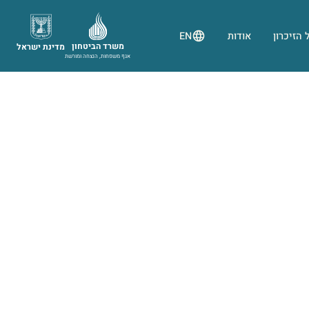
 הזיכרון
אודות
EN
משרד הביטחון
מדינת ישראל
אגף משפחות, הנצחה ומורשת