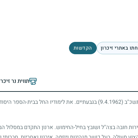
תו באתרי זיכרון
הקדשות
תווית נר זיכר
 תשכ"ב
(9.4.1962)
בגבעתיים. את לימודיו החל בבית-הספר היסוד
ירות חובה בצה"ל ושובץ בחיל-החימוש. ארנון התקדם במסלול המ
וע מעולה, בעל כושר מנהיגות ויוזמה, אירגון ואחריות, חברותי 