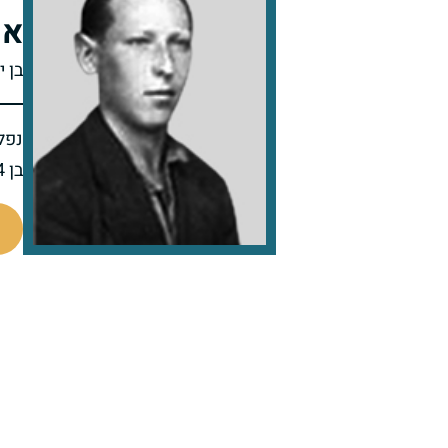
אר
בן 
נפל 
בן 24 בנופלו
90472