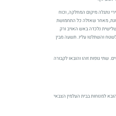
י נתגלה מיקום המחלקה, וכוח
סגת, מאחר שאזלה כל התחמושת
השלישית נלכדה באש האויב ורק
 לשטח והשתלטו עליו. תשעה מבין
. שתי גופות זוהו והובאו לקבורה
קירה ממושכת של יחידת אית"ן בצה"ל, אותרה גופתו ובתאריך ב' בסיון תשפ"ה (29.5.2025) הובא למנוחות בבית העלמין הצבאי