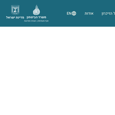
 הזיכרון
אודות
EN
משרד הביטחון
מדינת ישראל
אגף משפחות, הנצחה ומורשת