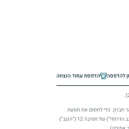
ון להדפסה
הדפסת עמוד הנצחה
.
 חברון. כדי לחסום את תנועת
המסתננים לשטח מדינת ישראל נשלחה בליל 20 באפריל 1949 מחלקת חיילים מהגדוד השמיני ("הנגב הדרומי") של חטיבה 12 ("הנגב")
 אמציה).