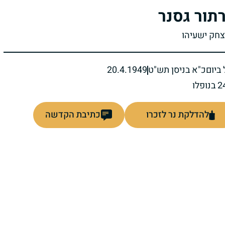
תור גסנר
יצחק ישעיהו
ביום
כ"א בניסן תש"ט
20.4.1949
להדלקת נר לזכרו
כתיבת הקדשה