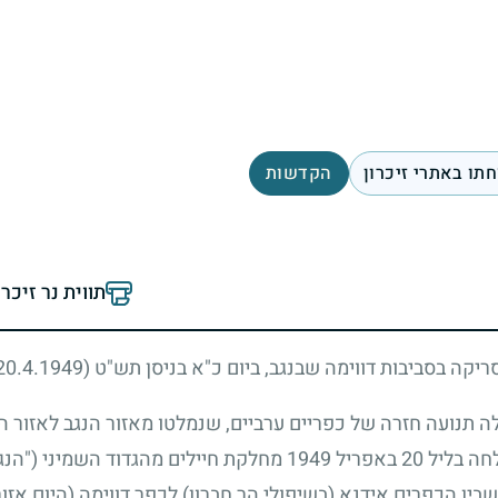
תו באתרי זיכרון
הקדשות
תווית נר זיכר
ריקה בסביבות דווימה שבנגב, ביום כ"א בניסן תש"ט
(20.4.1949)
תנועה חזרה של כפריים ערביים, שנמלטו מאזור הנגב לאזור הר
ין הכפרים אידנא (בשיפולי הר חברון) לכפר דווימה (היום אזור