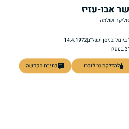
ר אבו-עזיז
סוליקה ושלמה
ביום
ל' בניסן תשל"ב
14.4.1972
להדלקת נר לזכרו
כתיבת הקדשה