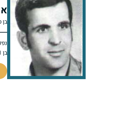
אש
בן 
נפל 
בן 31 בנופלו
93133