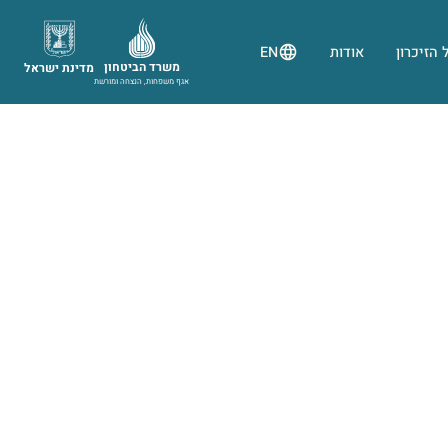
 הזיכרון
אודות
EN
משרד הביטחון
מדינת ישראל
אגף משפחות, הנצחה ומורשת