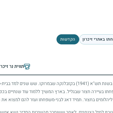
תו באתרי זיכרון
הקדשות
תווית נר זיכר
ד בשנת תש"א
(1941)
בקזבלנקה שבמרוקו. שש שנים למד בבית-
תו בעיירה חצור שבגליל. בארץ המשיך ללמוד עוד שנתיים בכפר
 ליהלומים בחצור. תמיד דאג לבני-משפחתו ועזר להם למצוא את
רף לחיל הצנחנים. לאחר ששוחרר מהשירות הסדיר נשא אישה ו