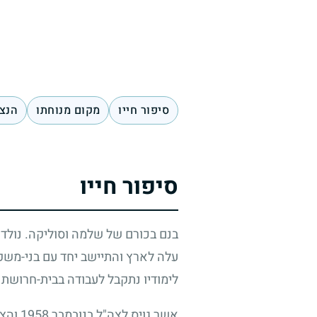
סיפור חייו
מקום מנוחתו
הנצח
סיפור חייו
בנם בכורם של שלמה וסוליקה. נול
עלה לארץ והתיישב יחד עם בני-משפח
לימודיו נתקבל לעבודה בבית-חרושת
אשר גויס לצה"ל בנובמבר
1958
והצט