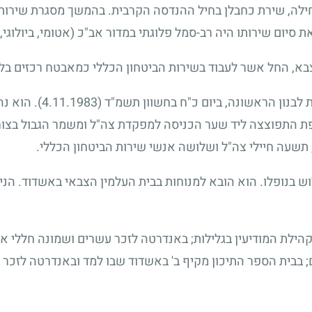
ה"ל. תחילה, שירת כחבלן בחיל ההנדסה הקרבית. בהמשך מסגרת שירו
יום שירותו היה רב-סמל פלוגתי במדור אב"כ (אטומי, ביולוגי, כ
 לבנון הראשונה, ביום כ"ח בחשוון תשמ"ד
(4.11.1983)
. הוא נ
פת התפוצצה ליד שער הכניסה למפקדת צה"ל ומשמר הגבול בצור 
תשעה חיילי צה"ל ושלושה אנשי שירות הביטחון הכללי.
 בנופלו. הוא הובא למנוחות בבית העלמין הצבאי באשדוד. הני
ילת המודיעין בגלילות; באנדרטה לזכר עשרים ושמונה חללי א
בבית הספר התיכון מקיף ב' באשדוד שבו למד ובאנדרטה לזכר 