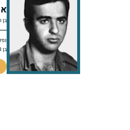
אש
בן ר
נפל 
בן 23 בנופלו
510655