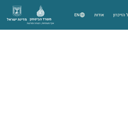
 הזיכרון
אודות
EN
משרד הביטחון
מדינת ישראל
אגף משפחות, הנצחה ומורשת