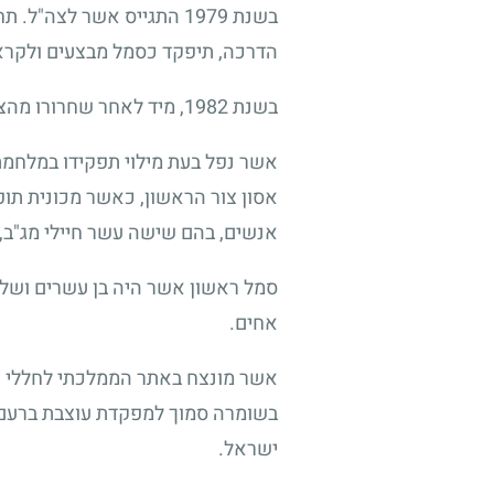
בשנת 1979 התגייס אשר לצ
הדרכה, תיפקד כסמל מבצעים ולקראת ס
בשנת 1982, מיד לאחר שחרורו מהצבא, החל אשר לעבוד בשירות הביטחון הכללי כמאבטח רכזים בלבנון.
אשר נפל בעת מילוי תפקידו במלחמת
אסון צור הראשון, כאשר מכונית תו
אנשים, בהם שישה עשר חיילי מג"ב, 
סמל ראשון אשר היה בן עשרים ושלוש
אחים.
אשר מונצח באתר הממלכתי לחללי קה
בשומרה סמוך למפקדת עוצבת ברעם; 
ישראל.