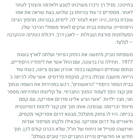
בחינוכו. מגיל רך ניכרו משיכתו לטבע ולאדמה והצורך לעזור
לאחר. מספרים כי עוד בהיותו בן שלוש, בעת שראה את אמו
עובדת בגינה, היה יוצא לעזור לה. לימים, בבגרותו, תהפוך הגינה
היפהפייה שיטפח בבית שיקים לאחד מסמלי ההיכר שלו,
הפעלתנות פורצת הגבולות – לאבן דרך, ויכולת הנתינה וההקרבה
– לגַלעֵד.
משפחת נוביק מימשה את החזון הציוני ועלתה לארץ בשנת
1977 . תחילה גרו ברעננה, שם החל אשי את לימודיו היסודיים,
ובתום שנתיים השתקעו בכפר אהרון שבנס ציונה, כשזו עוד
הייתה מושבה טבולה בירק, מוקפת פרדסים. אשי עלה לכיתה ג'
בבית הספר היסודי "הראשונים", רכש במהירות את השפה ובתוך
זמן קצר הפך לעמוד התווך החברתי. על קליטתו המדהימה מספר
חגי, חבר ילדות: "אשי הגיע אלינו מדרום אפריקה, עם קסם
מיוחד וכריזמה שהפכה אותו תוך זמן קצר לדמות דומיננטית
בכיתה. היו לו צחוק מתגלגל, מבטא דרום אפריקאי מקסים,
תיאורים על דרום אפריקה שכאילו נלקחו מסיפור אגדות
ואיזשהו סטייל או ניחוח של חו"ל, שלא הכרנו קודם לכן. תוך
חודש או חודשיים נהיינו החברים הכי טובים בעולם".