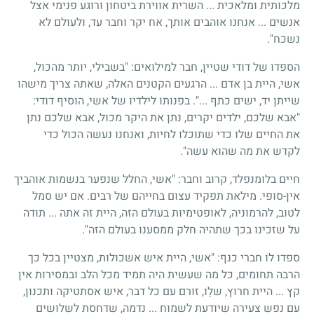
מלכותית ומלאכית ... השרית אווירת ביטחון ורוגע פנימי אצל
אנשים ... אנחנו אוהבים אותך, אח יקר וחבר עד, ולעולם לא
נשכח".
הספדו של דודי שטיין, חבר למילואים: "בשבילי, יותר מהכול,
אשי, היית בן אדם ... הרגעים הקטנים האלה, שאתה צריך מישהו
שייתן יד, ישים כתף ...". בפנותו לילדיו של אשי, הוסיף דודי:
"אבא שלכם, ילדים יקרים, נתן את היקר מכול, אבא שלכם נתן
את החיים שלו כדי שתוכלו לחיות, ואנחנו נעשה הכול כדי
לקדש את מה שהוא עשה".
חיים בלומנפלד, קרוב וחבר: "אשי, החלל שנפער בנשמות אוהביך
אין-סופי. מילאת תפקיד עצום בחייהם של רבים. אם יש סמל
לטוב, להרמוניה, לאופטימיות בעולם הזה, היית זה אתה ... תודה
על שזכינו בכך שתהיה חלק ממסענו בעולם הזה".
ספדו לו חברי כנף: "אשי, היית איש אשכולות, מצטיין בכל כך
הרבה תחומים, כל מה שעשית היה תמיד מכל הלב ובמסירות אין
קץ ... היית חרוץ, שלֵו, זורם עם כל דבר, איש אסתטיקה ותכנון,
עם נפש צעירה שיודעת לשמוח ... נדמה, שדחסת לשלושים