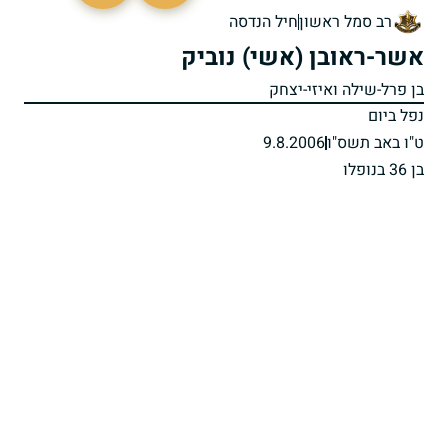
רב סמל ראשון
חיל הנדסה
אשר-ראובן (אשי) נוביק
בן פרל-שילה ואיזי-יצחק
נפל ביום
ט"ו באב תשס"ו
9.8.2006
בן 36 בנופלו