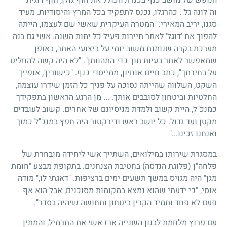
וה"לונה גל". כהרגלו, נכנס לתפקיד בכל המרץ והיסודיות. מעיד
סגנו, יריב המאירי: "המטרה העיקרית שאשי שם לעצמו, הייתה
להפוך את 'דוגל' לאתר תיירות פעיל כל ימות השנה. אשי גם בנה
מערכת בקרה שנותנת משוב יומי על ביצועי האתר, באופן
שמאפשר לאתר בעיות תוך כדי התהוותן". "לא היה קשה להחליט
על בחירתך", כתב חיים אוחיון, ממייסדי כנף. "כישוריך, אופייך
השקט, השלווה שהייתה נסוכה על פניך כל הזמן שידרו עוצמה,
החלטיות וביטחון לסובבים אותך. ... מן הרגע הראשון בתפקידך
כמנכ"ל, היית קשוב ולמדת מניסיונם של אחרים. קשוב לעובדים
מקטן ועד גדול. כל יושב ראש ודירקטור היה חפץ במנכ"ל כמוך
ואנחנו זכינו..."
במסגרת שירותו במילואים, השתייך אשי ליחידה מובחרת של
פלחה"ן (פלוגת הנדסה) בחטיבת הצנחנים. בתקופת מבצע "חומת
מגן" היה מגויס במשך תשעים ימים ברציפות. "דאגתי לו," מודה
אוסי, "כי ידעתי שהוא נמצא במקומות מסוכנים, אבל הוא אף
פעם לא פחד ותמיד הקרין ביטחון ותחושה שיהיה בסדר".
עם פרוץ מלחמת לבנון השנייה ארז אשי את התרמיל, והמתין