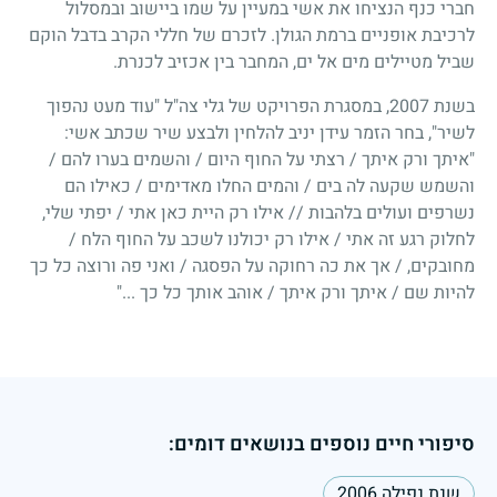
חברי כנף הנציחו את אשי במעיין על שמו ביישוב ובמסלול
לרכיבת אופניים ברמת הגולן. לזכרם של חללי הקרב בדבל הוקם
שביל מטיילים מים אל ים, המחבר בין אכזיב לכנרת.
בשנת 2007, במסגרת הפרויקט של גלי צה"ל "עוד מעט נהפוך
לשיר", בחר הזמר עידן יניב להלחין ולבצע שיר שכתב אשי:
"איתך ורק איתך / רצתי על החוף היום / והשמים בערו להם /
והשמש שקעה לה בים / והמים החלו מאדימים / כאילו הם
נשרפים ועולים בלהבות // אילו רק היית כאן אתי / יפתי שלי,
לחלוק רגע זה אתי / אילו רק יכולנו לשכב על החוף הלח /
מחובקים, / אך את כה רחוקה על הפסגה / ואני פה ורוצה כל כך
להיות שם / איתך ורק איתך / אוהב אותך כל כך ..."
סיפורי חיים נוספים בנושאים דומים:
שנת נפילה 2006