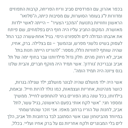
בכפר אהרון, עם הפרדסים סביב וריח הפריחה, קרבות התפוזים
ומדורות ל"ג בעומר הסוערות, עם מסיבות כיתה, ה"סלואו"
הראשון וחוויות בתנועת "המכבי הצעיר" – הייתה לאשי ילדות
מאושרת. המקום החביב עליו היה חוף הים בפלמחים, שם פיתח
את אהבתו הגדולה לים ולספורט הימי. בגיל אחת-עשרה כבר החל
לעסוק בשיט גלשני מפרש, ובהמשך – גם בצלילה. ברק, אחיו,
שהיה שותף לחוויות הללו, מספר: "להורינו הייתה חנות בתל
אביב, לא רחוק מהים. חלק גדול מילדותנו עבר בחוף ימה של תל
אביב ובבריכת 'גורדון'. אשי תמיד היה מוקף חברים, והבית שלנו
בנס ציונה היה תמיד הומה".
אשי היה ילד מושלם שהיה לבוגר מושלם; ילד שגילה בגרות,
כושר מנהיגות, אחריות ועצמאות, כמו נולד להיות חייל. ובאמת,
בילדותו, בכל שנה בחג הפורים בחר להתחפש לחייל. ממשיך
ומספר חגי: "אשי לקח אותי בפעם הראשונה, בגיל עשר, לתל
אביב, לחנות של הוריו ברחוב מאפו. אני זוכר שהתרשמתי
במיוחד מהביטחון שבו אשי הסתובב לבד ברחובות תל אביב, הלך
לים בלי המבוגרים ולקח אחריות גם על ברק אחיו ועליי. בכלל,