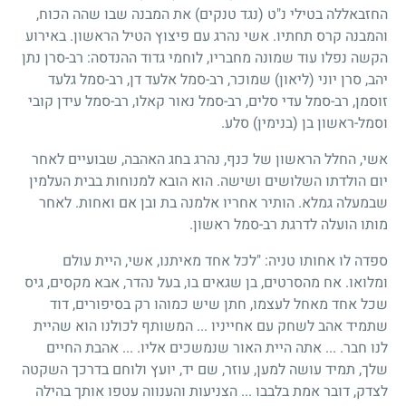
החזבאללה בטילי נ"ט (נגד טנקים) את המבנה שבו שהה הכוח,
והמבנה קרס תחתיו. אשי נהרג עם פיצוץ הטיל הראשון. באירוע
הקשה נפלו עוד שמונה מחבריו, לוחמי גדוד ההנדסה: רב-סרן נתן
יהב, סרן יוני (ליאון) שמוכר, רב-סמל אלעד דן, רב-סמל גלעד
זוסמן, רב-סמל עדי סלים, רב-סמל נאור קאלו, רב-סמל עידן קובי
וסמל-ראשון בן (בנימין) סלע.
אשי, החלל הראשון של כנף, נהרג בחג האהבה, שבועיים לאחר
יום הולדתו השלושים ושישה. הוא הובא למנוחות בבית העלמין
שבמעלה גמלא. הותיר אחריו אלמנה בת ובן אם ואחות. לאחר
מותו הועלה לדרגת רב-סמל ראשון.
ספדה לו אחותו טניה: "לכל אחד מאיתנו, אשי, היית עולם
ומלואו. אח מהסרטים, בן שגאים בו, בעל נהדר, אבא מקסים, גיס
שכל אחד מאחל לעצמו, חתן שיש כמוהו רק בסיפורים, דוד
שתמיד אהב לשחק עם אחייניו ... המשותף לכולנו הוא שהיית
לנו חבר. ... אתה היית האור שנמשכים אליו. ... אהבת החיים
שלך, תמיד עושה למען, עוזר, שם יד, יועץ ולוחם בדרכך השקטה
לצדק, דובר אמת בלבבו ... הצניעות והענווה עטפו אותך בהילה