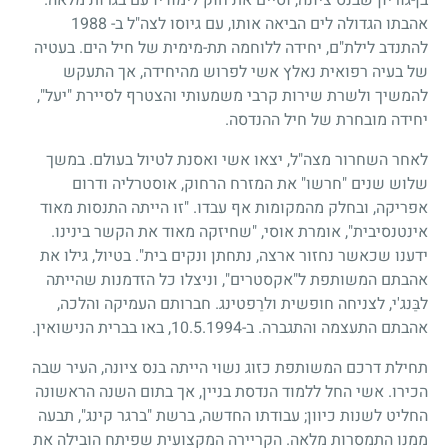
אהבתו הגדולה לים הביאה אותו, עם גיוסו לצה"ל ב- 1988
להתנדב לילת"ם, יחידה ללוחמה תת-מימית של חיל הים. בעטיה
של בעיה רפואית נאלץ אשי לפרוש מהיחידה, אך התעקש
להמשיך ולשרת שירות קרבי משמעותי והצטרף לסיירת "יעל",
יחידה מובחרת של חיל ההנדסה.
לאחר השחרור מצה"ל, יצאו אשי ואסנת לטיול בעולם. במשך
שלוש שנים "חרשו" את המזרח הרחוק, אוסטרליה ודרום
אפריקה, ובחלק מהמקומות אף עבדו. "זו הייתה התנסות מאוד
אינטנסיבית", אומרת אוסי, "שחיזקה מאוד את הקשר בינינו.
ידענו שכאשר נחזור ארצה, נתחתן ונקים בית". בטיול, גילו את
אהבתם המשותפת ל"אקסטרים", וניצלו כל הזדמנות שהייתה
לבַּנג'י, לצניחה חופשית ולרַפטינג. חברותם העמיקה והלכה,
אהבתם התעצמה והתגברה. ב-10.5.1994, באו בברית הנישואין.
תחילת דרכם המשותפת כזוג נשוי הייתה בנס ציונה, העיר שבה
הכירו. אשי החל ללמוד הנדסת בניין, אך בתום השנה הראשונה
החליט לשנות כיוון; עבודתו החדשה, ברשת "ברגר קינג", תבעה
ממנו התמסרות מלאה. הקריירה המקצועית שפיתח הובילה את