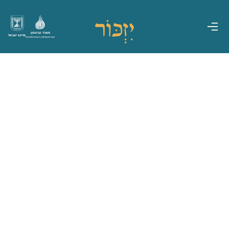
משרד הביטחון
מדינת ישראל
אגף משפחות, הנצחה ומורשת