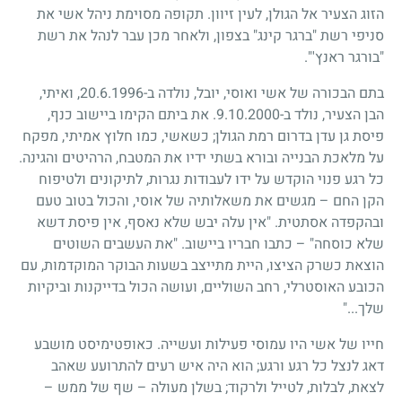
הזוג הצעיר אל הגולן, לעין זיוון. תקופה מסוימת ניהל אשי את
סניפי רשת "ברגר קינג" בצפון, ולאחר מכן עבר לנהל את רשת
"בורגר ראנץ'".
בתם הבכורה של אשי ואוסי, יובל, נולדה ב-20.6.1996, ואיתי,
הבן הצעיר, נולד ב-9.10.2000. את ביתם הקימו ביישוב כנף,
פיסת גן עדן בדרום רמת הגולן; כשאשי, כמו חלוץ אמיתי, מפקח
על מלאכת הבנייה ובורא בשתי ידיו את המטבח, הרהיטים והגינה.
כל רגע פנוי הוקדש על ידו לעבודות נגרות, לתיקונים ולטיפוח
הקן החם – מגשים את משאלותיה של אוסי, והכול בטוב טעם
ובהקפדה אסתטית. "אין עלה יבש שלא נאסף, אין פיסת דשא
שלא כוסחה" – כתבו חבריו ביישוב. "את העשבים השוטים
הוצאת כשרק הציצו, היית מתייצב בשעות הבוקר המוקדמות, עם
הכובע האוסטרלי, רחב השוליים, ועושה הכול בדייקנות וביקיות
שלך..."
חייו של אשי היו עמוסי פעילות ועשייה. כאופטימיסט מושבע
דאג לנצל כל רגע ורגע; הוא היה איש רעים להתרועע שאהב
לצאת, לבלות, לטייל ולרקוד; בשלן מעולה – שף של ממש –