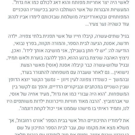
לאשי היה יצר אחריות מפותח והוא דאג לכולם כמו אח גדול".
המעשיוּת והבגרות של אשי השתלבו היטב בכישוריו הטכניים
המפותחים ובקואורדינציה מושלמת שבזכותם לימדו אביו לנהוג
עוד כשהיה נער צעיר...
בגיל שתים-עשרה, קיבלו חייו של אשי תפנית בלתי צפויה. ילדה
חדשה, אסנת, הגיעה לבית הספר, והמורה תקווה, בפרץ נבואי,
הודיעה לה: "יש לי חתן בשבילך, אני מושיבה אותך לידו". ואכן,
ניצוץ האהבה שניצת ברגע ההוא, הפך ללהבה בוערת ולאש תמיד,
ובגיל שלוש-עשרה כבר קיבלה אסנת (אוסי) מאשי הצעת
נישואין... גם לאחר שעברה עם משפחתה להתגורר בערד,
ובהמשך – כשנדדו צפונה לעין זיוון – נמשך הקשר יוצא הדופן
שבין השניים במכתבים ובביקורים הדדיים, והפך גם לקשר בין
המשפחות. "הוא היה עבורי כמו אח גדול", מעיד אחיה של אוסי,
שי אברמוביץ. "הרבה מאוד חוויות וזיכרונות ילדות משותפים היו
לנו, ותמיד ראיתי בו מישהו שממנו אני יכול לקחת דוגמה".
את לימודיו התיכוניים החל אשי בבית הספר "אורט רחובות", אך
משלא מצא את מקומו שם, עבר לבית הספר התיכון על שם
בן-גוריון שבנס ציונה, וסיים את חוק לימודיו עם בגרות מלאה.