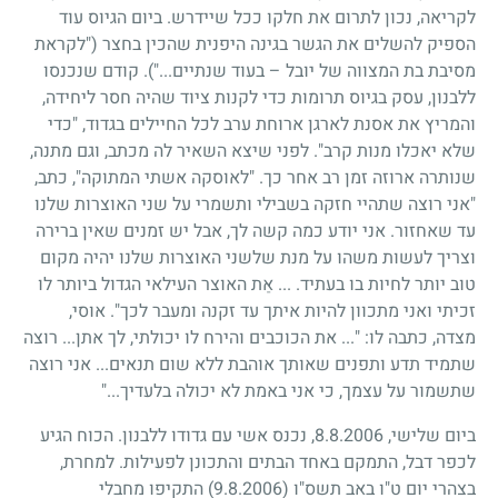
לקריאה, נכון לתרום את חלקו ככל שיידרש. ביום הגיוס עוד
הספיק להשלים את הגשר בגינה היפנית שהכין בחצר ("לקראת
מסיבת בת המצווה של יובל – בעוד שנתיים..."). קודם שנכנסו
ללבנון, עסק בגיוס תרומות כדי לקנות ציוד שהיה חסר ליחידה,
והמריץ את אסנת לארגן ארוחת ערב לכל החיילים בגדוד, "כדי
שלא יאכלו מנות קרב". לפני שיצא השאיר לה מכתב, וגם מתנה,
שנותרה ארוזה זמן רב אחר כך. "לאוסקה אשתי המתוקה", כתב,
"אני רוצה שתהיי חזקה בשבילי ותשמרי על שני האוצרות שלנו
עד שאחזור. אני יודע כמה קשה לך, אבל יש זמנים שאין ברירה
וצריך לעשות משהו על מנת שלשני האוצרות שלנו יהיה מקום
טוב יותר לחיות בו בעתיד. ... אַת האוצר העילאי הגדול ביותר לו
זכיתי ואני מתכוון להיות איתך עד זקנה ומעבר לכך". אוסי,
מצדה, כתבה לו: "... את הכוכבים והירח לו יכולתי, לך אתן... רוצה
שתמיד תדע ותפנים שאותך אוהבת ללא שום תנאים... אני רוצה
שתשמור על עצמך, כי אני באמת לא יכולה בלעדיך..."
ביום שלישי, 8.8.2006, נכנס אשי עם גדודו ללבנון. הכוח הגיע
לכפר דבל, התמקם באחד הבתים והתכונן לפעילות. למחרת,
בצהרי יום ט"ו באב תשס"ו
(9.8.2006)
התקיפו מחבלי