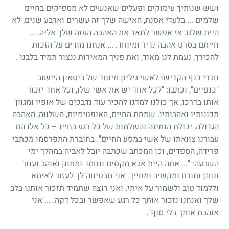
ושש שנותיך עיסוקים ופעלים שאנשים לא מספיקים בחיים
שלמים ... בלעדי אסנת, האישה שלך זה עשרים וארבע שנים, לא
היית שלם. אי אפשר לתאר את האהבה העזה שלך אליה. ...
חייתם בסרט אהבה נדיר ומיוחד. ... אנחנו מודים על הזכות
להכירך, נעמת לנו מאוד, ואת פניך המאירות ננצור תמיד בלבנו".
חברי כנף הקדישו לאשי גיליון מיוחד של ביטאון היישוב
"כנפיים", וכתבו: "לכל אחד יש את אשי שלו, וכל אחד יזכור
אותו בדרכו, אך כולנו למדנו להכיר עוד נדבכים של אופיו ומגוון
תכונותיו ואהבותיו. שמחת החיים, האופטימיות, השלווה, האהבה
הגדולה, יכולת הנתינה והשלמות של כל רגע בחייו – כל אלו הם
עבורנו צוואתו של אשי במסע החיים". בחוברת התפרסמו מכתבי
פרידה, הספדים, וכן המכתב שכתבה יובל לאביה במהלך ימי
השבעה: "... אתה היית אבא מקסים ונחמד ומתוק ואוהב ועוזר
ונותן ותורם ומקשיב ומחייך. אני מבטיחה לך לעזור לאימא
וללמוד טוב ולשמור על איתי. ואני רוצה שתמיד תזכור אותנו בלב
שלך ואנחנו נזכור אותך כל רגע שאפשר ובכל דקה. ... אני
אוהבת אותך בלי סוף".