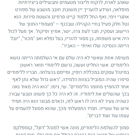
שאהב לארח, לרקוח וליצור מטעמים ותבשילים ביצירתיות
מופלאה, ושידע להעריך יין משובח; חובב מושבע של ספורט
אתגרי וימי, ואף החל ללמוד קַייט סרפינג והשטת סירות. הוא
נטל חלק פעיל בחיי הקהילה שבכנף – "מעמודי התווך של
היישוב ועסקיו, חבר לעת צרה, ישר, אמיץ ופיקח". אך מעל לכול
היה איש משפחה, בן מסור להוריו, בעל נפלא ואב "מכור", "יובל
הייתה הנסיכה שלו ואיתי – האביר".
משימה אחת שאשי לא היה שלם עם אי השלמתה הייתה נושא
הלימודים. אשי החליט ועשה, נרשם ללימודי תואר ראשון
במינהל עסקים במכללת רופין, וסיימם בהצלחה. חבריו ללימודים
סיפרו שהיה המוביל בצוות הלמידה, "ראש גדול שלא נתן לאף
אחד להחמיץ מחומר הלימודים". שי, גיסו: "הוא היה מאוד גאה
בכך שהשלים את לימודיו. זה לא היה כל כך פשוט וטבעי עבורו.
כשהיה צעיר לא היה לו ראש לזה, וכאדם מבוגר הוא היה תמיד
איש של עשייה. תמיד התפעלתי מכך, שהוא מסוגל להעמיס על
עצמו עוד ועוד דברים".
סמוך להשלמת הלימודים, מונה אשי למנהל "דוּגַל", קומפלקס
הנופש של מושב כנף בכנרת הכולל את חוף גולן, חוף דוגית