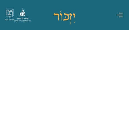
משרד הביטחון
מדינת ישראל
אגף משפחות, הנצחה ומורשת