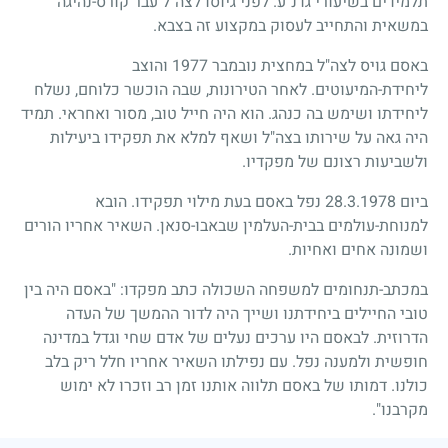
תלמידים בשיעורי גדנ"ע. לפני גיוסו לצה"ל עבר קורס-נהיגה
במשאית והתחייב לעסוק במקצוע זה בצבא.
באסם גויס לצה"ל במחצית נובמבר
1977
והוצב
ליחידת-המיעוטים. לאחר הטירונות, שבה הוכשר כלוחם, נשלח
ליחידתו ושימש בה כנהג. הוא היה חייל טוב, מסור ואחראי. תמיד
היה גאה על שירותו בצה"ל ושאף למלא את תפקידו ביעילות
ולשביעות רצונם של מפקדיו.
ביום
28.3.1978
נפל באסם בעת מילוי תפקידו. הובא
למנוחת-עולמים בבית-העלמין שבאבו-סנאן. השאיר אחריו הורים
ושמונה אחים ואחיות.
במכתב-תנחומים למשפחה השכולה כתב מפקדו: "באסם היה בין
טובי החיילים ביחידתנו ושייך היה לדור ההמשך של העדה
הדרוזית. לבאסם היו ערכים נעלים של אדם שחי וגדל במדינה
חופשית ולמענה נפל. עם נפילתו השאיר אחריו חלל ריק בלב
כולנו. דמותו של באסם תלווה אותנו זמן רב וזכרו לא ימוש
מקרבנו".