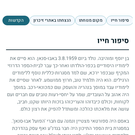
סיפור חייו
מקום מנוחתו
הנצחתו באתרי זיכרון
הקדשות
סיפור חייו
בן יוסף ומוהיבה. נולד ביום
3.8.1959
באבו-סנאן. הוא סיים את
לימודיו היסודיים בכפר-הולדתו ואחר-כך עבר לבית-הספר הדרוזי
המקיף שבכפר ירכא, שם למד מסגרות-כללית נוסף ללימודים
הרגילים. הוא היה תלמיד טוב, חרוץ ממושמע. לאחר שסיים את
לימודיו עבד במוסך בנהריה והועסק שם כמכונאי-רכב. במוסך
היה אהוב על העובדים, שמר על יחסי-רעות טובים עם חברים ועם
לקוחות, וכולם כיבדוהו והעריכוהו בזכות היותו שקט, חביב,
עושה את מלאכתו כהלכה ומשתדל להפיק את רצון כולם.
באסם היה ספורטאי מצטיין ונמנה עם חברי 'הפועל אבו-סנאן'.
במסגרת בית הספר התיכון היה חבר בגדנ"ע ואף עסק בהדרכת