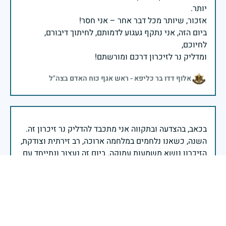
ביום הזה, אני נתקף געגוע לדמותם, לחיתוך דיבורם,
ומדליק נר לזיכרון דרכם ומורשתם!
אלוף דדו בר כליפא - ראש אגף כוח האדם בצה"ל
בכאב, בהצדעה ובתקווה אני מתכבד להדליק נר זיכרון זה.
השנה, כשאנו נלחמים במלחמה ארוכה, רב זירתית וצודקת,
הזיכרון נושא משמעות עמוקה. ביום זה נעצור ונתייחד עם
זכרם של טובי בנינו ובנותינו שנפלו בהגנה על המדינה.
מורשתם היא המצפן שמתווה את דרכינו, והיא המעניקה
משפחות יקרות, אנו מרכינים ראשנו ומתחייבים שנעמוד