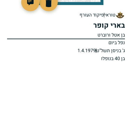
97935
טוראי
פיקוד העורף
בארי קופר
בן אטל ורוברט
נפל ביום
ג' בניסן תשל"ט
1.4.1979
בן 40 בנופלו