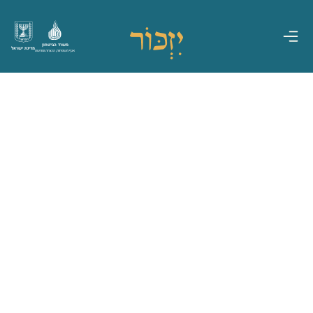
משרד הביטחון
מדינת ישראל
אגף משפחות, הנצחה ומורשת