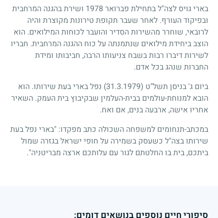
בארי גויס לצה"ל בתחילת פברואר
1978
ושירת בהגנה המרחבית
ובפיקוד העורף. לאחר שעבר תקופת טירונות מקוצרת והיה
לרובאי, שוחרר מהשירות הסדיר והועבר לכוחות המילואים. הוא
הוצב ביחידת מילואים שנתמנתה על כוח ההגנה המרחבית. חבריו
לשירות דיברו רבות בשבח צניעותו הרבה, חביבותו ומידת
החברות שנהג בכל אדם.
ביום ג' בניסן תשל"ט
(31.3.1979)
נפל בארי בעת שירותו. הוא
הובא למנוחת-עולמים בבית-העלמין שבקיבוץ בית העמק. השאיר
אחריו אישה, ארבעה בנים, אם ואח.
במכתב-תנחומים למשפחה השכולה כתב מפקדו: "בארי נפל בעת
שירותו בצה"ל כשעסק בשמירה על חופי ישראל בגזרה שמול
ביתכם, בית בו החלטתם לגור עם עלותכם ארצה מבריטניה".
סיפורי חיים נוספים בנושאים דומים: