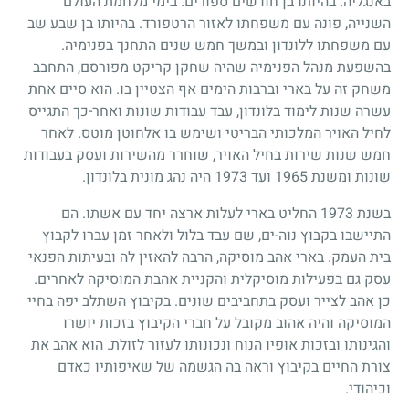
באנגליה. בהיותו בן חודשים ספורים. בימי מלחמת העולם
השנייה, פונה עם משפחתו לאזור הרטפורד. בהיותו בן שבע שב
עם משפחתו ללונדון ובמשך חמש שנים התחנך בפנימיה.
בהשפעת מנהל הפנימיה שהיה שחקן קריקט מפורסם, התחבב
משחק זה על בארי וברבות הימים אף הצטיין בו. הוא סיים אחת
עשרה שנות לימוד בלונדון, עבד עבודות שונות ואחר-כך התגייס
לחיל האויר המלכותי הבריטי ושימש בו אלחוטן מוטס. לאחר
חמש שנות שירות בחיל האויר, שוחרר מהשירות ועסק בעבודות
שונות ומשנת
1965
ועד
1973
היה נהג מונית בלונדון.
בשנת
1973
החליט בארי לעלות ארצה יחד עם אשתו. הם
התיישבו בקבוץ נוה-ים, שם עבד בלול ולאחר זמן עברו לקבוץ
בית העמק. בארי אהב מוסיקה, הרבה להאזין לה ובעיתות הפנאי
עסק גם בפעילות מוסיקלית והקניית אהבת המוסיקה לאחרים.
כן אהב לצייר ועסק בתחביבים שונים. בקיבוץ השתלב יפה בחיי
המוסיקה והיה אהוב מקובל על חברי הקיבוץ בזכות יושרו
והגינותו ובזכות אופיו הנוח ונכונותו לעזור לזולת. הוא אהב את
צורת החיים בקיבוץ וראה בה הגשמה של שאיפותיו כאדם
וכיהודי.