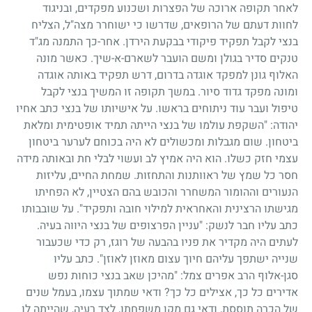
לאחר תקופה ארוכה של הפצרות ושכנוע מפקדים, ובניגוד
לחוות דעתם של הרופאים, שדרשו כי ישוחרר מצה"ל, הצליח
בנצי לקבל תפקיד פיקודי בבקעת הירדן. אחר-כך התמנה מג"ד
טנקים סדיר בגולן ומשם הועבר לשארם-א-שיך. כאשר מונה
האלוף גונן למפקד אוגדה בדרום, דרש תפקיד באותה אוגדה
ומונה מפקד גדוד סיור. במשך תקופה זו המשיך בנצי לקבל
טיפול ועבר עוד ניתוחים בראשו. על אישיותו של בנצי כתב אחיו
יהודה: "השקפת עולמו של בנצי הייתה תמיד אופטימית ומלאת
ביטחון. שום מגבלות ומכשולים לא היה בכוחם לערער ביטחון
עצמי חזק כשלו. הוא היה אמיץ לב ועשוי לבלי חת ובאותה מידה
חסר כל שמץ של ראוותנות והתחזות. שמחת החיים, עליזות
הנעורים וההומור המשחרר והכובש בהם הצטיין, לא הפחיתו
מגישתו הרצינית והאחראית למילוי חובה ותפקיד". על שובבותו
כתב עליו חבר לנשק: "עניין הפרצופים של בנצי היווה בעיה.
לעתים היה מקדיר את פניו בהבעה של רוגז, רק כדי שכעבור
שנייה ישתפך עליהם חיוך עצום מאוזן לאוזן". כתב עליו
סגן-אלוף הרב אפרים צמל: "מהיכן שאב בנצי כוחות נפש
אדירים כל כך, אצילים כל כך? ודאי שמתוך עצמו, בעמל שנים
של הכרה תוססת, ודאי גם מקן משפחתו, לצד רעיה, שהייתה לו