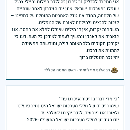
אני מתכבד להדליק נר זיכרון זה לזכר חיילות וחיילי צה״ל
שנפלו במערכות ישראל. ציון יום הזיכרון לאחר שנתיים
של מלחמה, מחדד את גודל האחריות המוטלת על כתפינו –
משפחות יקרות, אין די מילים שיוכלו למלא את החסר. אנו
כואבים את כאבכן ונמשיך לעמוד לצידכן כל העת. דעו כי
יקירכן חקוקים בלב האומה כולה, ומורשתם ממשיכה
יהי זכר הנופלים ברוך.
רב אלוף אייל זמיר - ראש המטה הכללי
שימור זכרם של חללי מערכות ישראל הינו נתיב פועלנו
יום הזיכרון לחללי מערכות ישראל התשפ"ו -2026