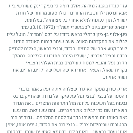
עזר כנגדו בהבנה מזדהה
;
אולם דומה כי בעיקר ינק משורשי בית
אבא וגרסת ילדות. בית ההורים
-
כולו ספוג מרוחה של תורת
ישראל, תוך נכונות למלא אחרי כל מצוותיה". במלחמת
יום-הכיפורים, ביום י"ב בתשרי תשל"ד
(8.10.1973)
, עמד
סגן-אלוף בן-ציון כרמלי בראש גדודו על רכס "חמדיה". הוטל עליו
לבלום את התקדמות האויב, שעה שיתר כוחות האוגדה הופנו
לעבר קטע אחר של החזית. הגדוד, ובנצי בראשו, הצליח להחזיק
ברכס ובציר "עכביש", שעליו הייתה מתוכננת הצליחה. במהלך
הקרב נפל, והובא למנוחת-עולמים בבית-העלמין הצבאי
בקרית-שאול. השאיר אחריו אישה ושלושה ילדים, הורים, אח
ושתי אחיות.
אריק שרון, מפקד האוגדה שצלחה את התעלה, אמר בדברי
ההספד על בנצי: "בנצי נפל עת פיקד על גדודו, שהחזיק ברכס
גבעות בעל חשיבות עליונה מול התקפות המצרים
...
את הגדוד
השארנו שם כדי לבלום את המצרים
...
והם עשו זאת. הם עשו
זאת באותו יום והמשיכו בכך עד לסיום המלחמה
...
גדוד זה היה
מהטובים שביחידות צה"ל
...
בנצי בנה את הגדוד, טיפח אותו, אימן
אותו ועמד בראשו
...
באומץ לבו, בדוגמא האישית שנתן, בדבקותו