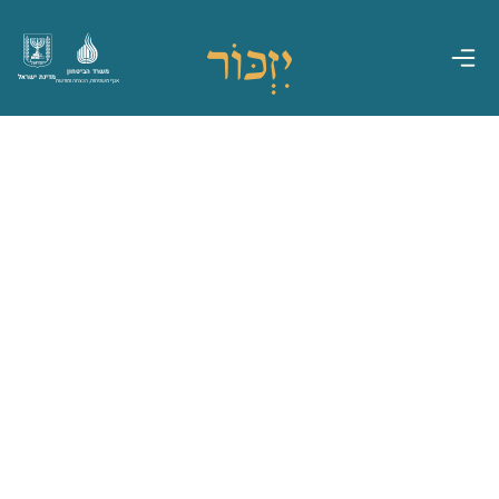
משרד הביטחון
מדינת ישראל
אגף משפחות, הנצחה ומורשת