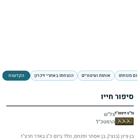
ום מנוחתו
אותות ועיטורים
הנצחתו באתרי זיכרון
הקדשות
סיפור חייו
צל"ש
הרמטכ"ל
בן-ציון (בנצי), בן אסתר ופנחס, נולד ביום כ"ג באדר תרצ"ז