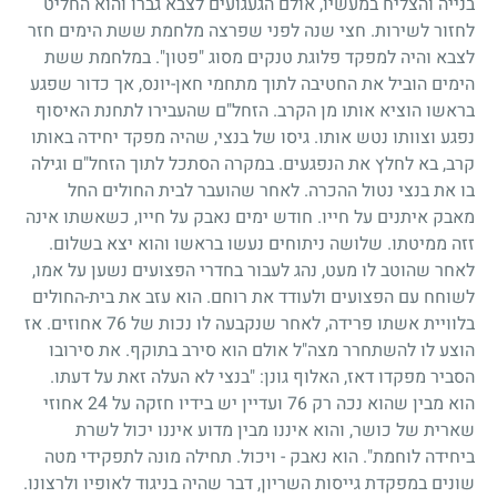
בנייה והצליח במעשיו, אולם הגעגועים לצבא גברו והוא החליט
לחזור לשירות. חצי שנה לפני שפרצה מלחמת ששת הימים חזר
לצבא והיה למפקד פלוגת טנקים מסוג "פטון". במלחמת ששת
הימים הוביל את החטיבה לתוך מתחמי חאן-יונס, אך כדור שפגע
בראשו הוציא אותו מן הקרב. הזחל"ם שהעבירו לתחנת האיסוף
נפגע וצוותו נטש אותו. גיסו של בנצי, שהיה מפקד יחידה באותו
קרב, בא לחלץ את הנפגעים. במקרה הסתכל לתוך הזחל"ם וגילה
בו את בנצי נטול ההכרה. לאחר שהועבר לבית החולים החל
מאבק איתנים על חייו. חודש ימים נאבק על חייו, כשאשתו אינה
זזה ממיטתו. שלושה ניתוחים נעשו בראשו והוא יצא בשלום.
לאחר שהוטב לו מעט, נהג לעבור בחדרי הפצועים נשען על אמו,
לשוחח עם הפצועים ולעודד את רוחם. הוא עזב את בית-החולים
בלוויית אשתו פרידה, לאחר שנקבעה לו נכות של
76
אחוזים. אז
הוצע לו להשתחרר מצה"ל אולם הוא סירב בתוקף. את סירובו
הסביר מפקדו דאז, האלוף גונן: "בנצי לא העלה זאת על דעתו.
הוא מבין שהוא נכה רק
76
ועדיין יש בידיו חזקה על
24
אחוזי
שארית של כושר, והוא איננו מבין מדוע איננו יכול לשרת
ביחידה לוחמת". הוא נאבק
-
ויכול. תחילה מונה לתפקידי מטה
שונים במפקדת גייסות השריון, דבר שהיה בניגוד לאופיו ולרצונו.