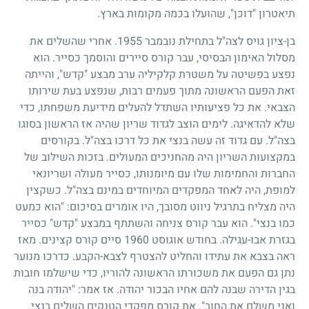
תיאטרון "דוכן", שהועלו בכמה מקומות בארץ.
בן-ציון גויס לצה"ל בתחילת נובמבר
1955
. אחרי שהשלים את
מסלול האימון הבסיסי, עבר קורס סיירים והוסמך כסייר. הוא
נפצע בפשיטה על משטרת קלקיליה ערב מבצע "קדש", והייתה
זאת הפעם הראשונה מתוך פעמים רבות, שנפצע בעת שירותו
הצבאי. את כל פציעותיו השתדל להעלים מידיעת משפחתו, כדי
שלא להדאיגה. לימים הוצב לגדוד שריון שהיה אז הראשון בסוגו
בצה"ל. עם גדוד זה עשה בנצי את כל דרכו בצה"ל. בקורסים
במקצועות השריון היה מהחניכים המעולים. בזכות השילוב של
החברות והחמימות שלו עם מיומנותו, כסייר מעולה ושריונאי
למופת, היה לאחד המפקדים המיוחדים במינם בצה"ל. כשקצין
היה מצליח בתרגיל ניווט מסובך, היו אומרים בסיכום: "הוא כמעט
כמו בנצי". הוא עבר קורס צניחה והשתתף במבצע "קדש" כסייר
בגזרת אבו-עגילה. בחודש אוגוסט
1960
סיים קורס קצינים. מאז
ראה בצבא את עתידו והחליט להצטרף לצבא-הקבע. כדרכו מנוער
נתן גם הפעם את משכורתו הראשונה להוריו, כדי שישלמו חובות
בגין הדירה שבנה להם אחיו הבכור יהודה. אז אמר: "יהודה בנה
ואני משלם את החוב". את קורס מפקדי הטנקים השלים בנצי