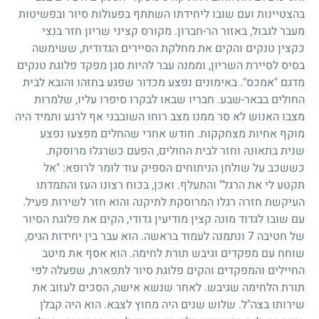
בהצטיינות ועם שובו ליחידתו השתתף בפעולות סיור ובפשיטות
מעבר לגבול, באזור הר-חברון. מקורס קציני שריון חזר בנצי
כקצין טנקים והקים את מחלקת הסיירים הגדודית, ששימשה
בסיס לסיירת השריון, וממנה עבר להיות סגן מפקד פלוגת טנקים
מדגם "אמכס". באימונים נפצע מכדור שפגע בחזהו והובא לבית
החולים בבאר-שבע. חבריו שבאו לבקרו סיפרו עליו, שלמרות
מצבו האנוש לא סר ממנו מצב רוחו השובבני אף לרגע ותמיד היה
מוקף אחיות מצחקקות. חודש אחרי שהחלים מפצעו נפצע
שנית בתאונה וחזר לבית החולים, הפעם כשרגלו מרוסקת.
כששכב על שולחן הניתוחים הספיק עוד לומר לרופא: "אל
תקטע לי את הרגל" והתעלף. ואכן, בכוח רצונו העז והתמדתו
העיקשת חזרה רגלו המרוסקת לתיקנה והוא חזר לשירות פעיל.
עם שובו לגדוד מונה קצין מודיעין גדודי, הקים את פלוגת הסיור
של חטיבה
7
ונתמנה לעמוד בראשה. הוא עבר בין יחידות הגיס,
שוחח עם מפקדים וגיבש תורת לחימה. הוא אסף את מיטב
החיילים והמפקדים והקים פלוגת סיור לתפארת, שפעלה לפי
תורת הלחימה שגיבש. לאחר שנשא אישה, הסכים לעזוב את
שירותו בצה"ל. שלוש שנים היה מחוץ לצבא. הוא היה קבלן