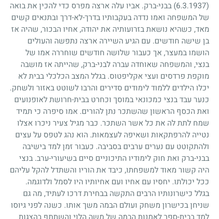
(6.3.1937)
בבני-ברק. אביו עלה ארצה מפרס כדי להכין את בואה
של המשפחה ואמו נדדה בעקבותיו בדרך-לא-דרך ובתנאים קשים
מאד, כשהיא נושאת בזרועותיה את יהודה, אחיו הבכור, שהיה אז
בן שישה חודשים. עם הגיע השיירה ארצה נתפשה והעולים
הושמו במעצר, אך כעבור שלושה חודשים שוחררה אמו של
בנצי, והמשפחה שאוחדה עברה לבני-ברק, שהייתה אז מושבה
מוקפת פרדסים ועצי אקליפטוס. בגלל המצב הכלכלי בבית לא
יכלו הילדים ללמוד לימודים סדירים והרבו לשוטט באזור ולשחק.
כנער עבד בנצי כמכונאי במוסך וכחרט בבית-חרושת לאופנועים
ואת הכסף הראשון שהשתכר נתן להורים. אמו סיפרה כי תמיד
שמח לתת לה את כל אשר השתכר. כבר מגיל צעיר ניכרו אצלו
נטייה להרפתקאות ושאיפה לעצמאות. הוא נהג לטפס על עצים
ולהתקוטט עם נערים ערבים בסביבה. כעבור זמן למד בישיבה
בבני-ברק ואת חוק לימודיו התיכוניים סיים בשיעורי-ערב. בנצי
היה קשור מאוד למשפחתו, כיבד את הוריו והשתדל להקל עליהם
ככל יכולתו. יחסיו עם אחיו ועם אחיותיו היו לסמל ולדוגמה.
בגלל כישרונותיו הרבים התקשה בבחירת דרכו לעתיד, מה גם
שניחן בכישרון משחק ועולם הבמה משך אותו. כשנה לפני גיוסו
למד בבית-ספר לאמנות הבמה של משה הלוי והשתתף בהצגות