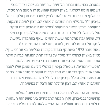
במטרה, בצניעותו וברוח הלחימה שהייתה בו, יכול וצריך בנצי
לשמש מופת לכולנו
;"
בציון לשבח שהוענק לו מטעם הרמטכ"ל,
רב-אלוף מרדכי גור נאמר: "הנני לציין לשבח את סגן-אלוף כרמלי
בן-ציון ז"ל על גילוי רוח התנדבות, אומץ לב, רצון לחימה ודבקות
במשימה. להלן תיאור המעשה: "במלחמת יום-הכיפורים פיקד
סא"ל כרמלי ז"ל על גדוד סיור בחזית סיני. סא"ל בן-ציון כרמלי
ז"ל, שהיה נכה ממלחמת ששת הימים, שאף בהתמדה עיקשת
לפקד על כוחות לוחמים, למרות מגבלותיו הגופניות. ב
8
-
באוקטובר
1973
השתתף הגדוד בקרבות הבלימה באזור "כישוף".
סא"ל בן-ציון כרמלי ז"ל פיקד על גדודו תחת הפגזות כבדות וגילה
את כוונות האויב על האזור. כשהוברר כי האויב פנה לאזור
"מכשיר-חמדיה", נע סא"ל בן-ציון כרמלי ז"ל עם הטנק שלו לעבר
אותו אזור. תוך כדי תנועה ניהל קרבות והשמיד טנקי אויב. בקרב
זה נפגע ונפל. סא"ל בן-ציון כרמלי ז"ל גילה במעשיו אלה רוח
התנדבות, אומץ לב, רצון עז ללחימה ודבקות במשימה".
המשפחה הקימה לזכרו של בנצי בית-מדרש בשם "מעלות
קדושים" בבני-ברק, וקרן מלגות לתלמידים בני משפחות מעוטות
יכולת
;
גדוד הסיור שעליו פיקד הוציא לאור לזכר נופליו חוברת