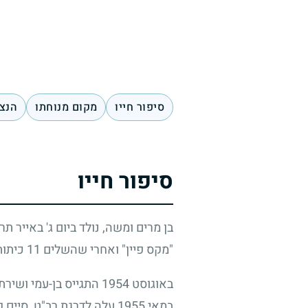
סיפור חייו
מקום מנוחתו
הנצח
סיפור חייו
בן מרים ומשה, נולד ביום ג' באייר תר
"מקס פיין" ואחרי שהשלים
11
כיתות
באוגוסט
1954
התגייס בן-עמי ושירת 
במאי
1955
עלה לדרגת רב"ט, סיים ק