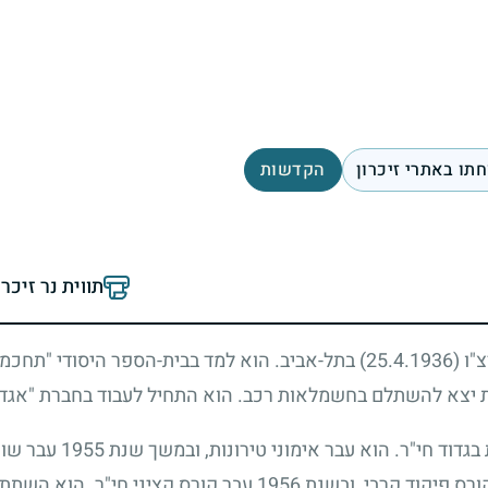
תו באתרי זיכרון
הקדשות
תווית נר זיכר
צ"ו
(25.4.1936)
בתל-אביב. הוא למד בבית-הספר היסודי "תחכמונ
 יצא להשתלם בחשמלאות רכב. הוא התחיל לעבוד בחברת "אגד"
בגדוד חי"ר. הוא עבר אימוני טירונות, ובמשך שנת
1955
עבר שור
ורס פיקוד קרבי, ובשנת
1956
עבר קורס קציני חי"ר. הוא השתת