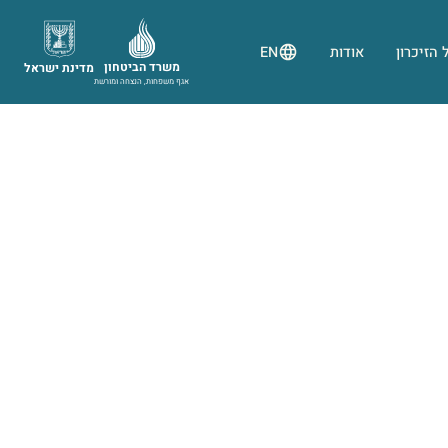
 הזיכרון
אודות
EN
משרד הביטחון
מדינת ישראל
אגף משפחות, הנצחה ומורשת