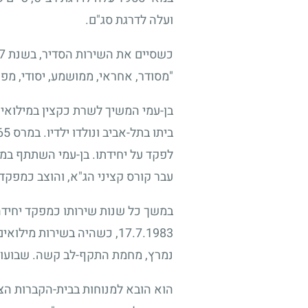
ועלה לדרגת סג"ם.
כשסיים את השירות הסדיר, בשנת
7
"מסודר, אחראי, ממושמע, יסודי, מפק
בן-עמי המשיך לשרת כקצין במילואי
ביתו בתל-אביב ונולדו ילדיו. במרס
65
לפקד על יחידתו. בן-עמי השתתף במ
עבר קורס קציני הג"א, והוצב כמפקד 
במשך כל שנות שירותו כמפקד יחידה
17.7.1983
, כשהיה בשירות מילואים
נמרץ, מחמת התקף-לב קשה. שבועות 
הוא הובא למנוחות בבית-הקברות הצ