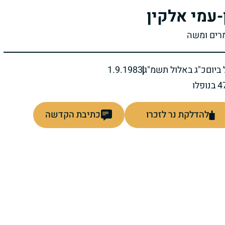
-עמי אלקין
מרים ומשה
ביום
כ"ג באלול תשמ"ג
1.9.1983
להדלקת נר לזכרו
כתיבת הקדשה