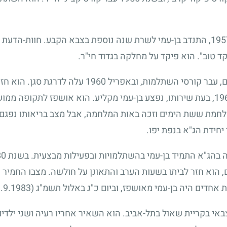
195
, התנדב בן-עמי לשרת שנה נוספת בצבא הקבע. חוות-הדעת של
ד טוב". הוא פיקד על מחלקה בגדוד חי"ר.
ם, עבר קורסי השתלמות, ובאפריל
1960
עלה לדרגת סגן. הוא חזר
19
, בעת שירותו, נפצע בן-עמי מקליע. הוא אושפז לתקופה ממו
לחמת ששת הימים וזכה באות המלחמה, אבל מצב בריאותו נפגם
יחידת הג"א בנפת יפו.
 בהג"א התמיד בן-עמי בהשתלמויות ובפעילות מבצעית. בשנת
80
, הוא חזר לביתו בשעות הערב והתאונן על חולשה. מצבו החמיר ו
אחדים היה בן-עמי מאושפז, וביום כ"ג באלול תשמ"ג
(1.9.1983)
באי בקריית שאול בתל-אביב. הוא השאיר אחריו רעיה ושני ילד