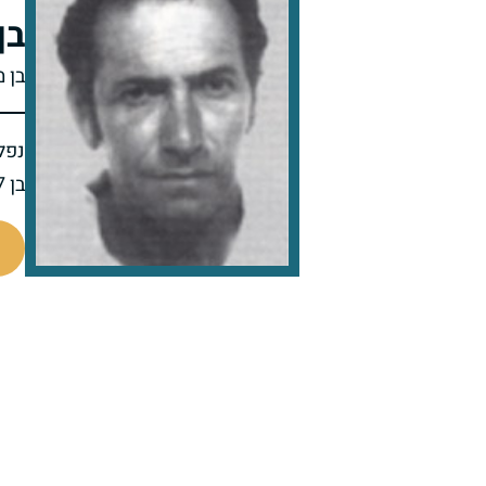
בן
בן 
נפל 
בן 47 בנופלו
510574