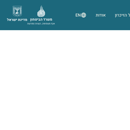
 הזיכרון
אודות
EN
משרד הביטחון
מדינת ישראל
אגף משפחות, הנצחה ומורשת