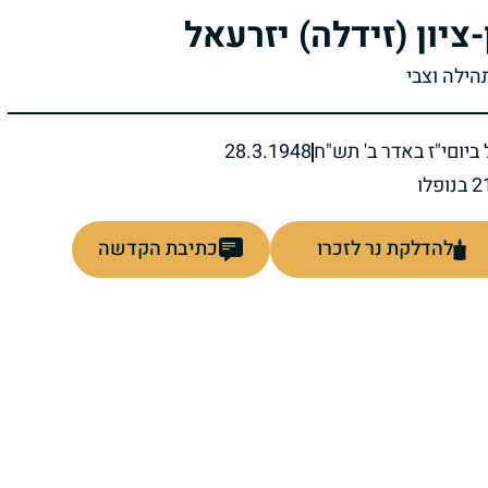
-ציון (זידלה) יזרעאל
הילה וצבי
ביום
י"ז באדר ב' תש"ח
28.3.1948
להדלקת נר לזכרו
כתיבת הקדשה