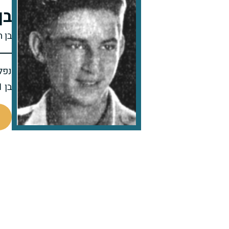
בן
בן ת
נפל 
בן 21 בנופלו
88697