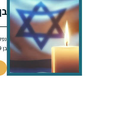
בן
נפל 
בן 19 בנופלו
91099