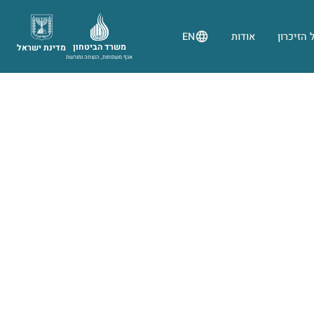
 הזיכרון
אודות
EN
משרד הביטחון
מדינת ישראל
אגף משפחות, הנצחה ומורשת