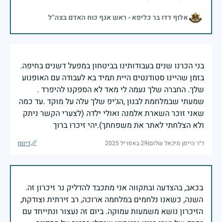
אלוף דדו בר כליפא - ראש אגף כוח האדם בצה"ל
בני הכרנו שנים בעבודותינו בביטחון במפעל דשנים בחיפה.
בזמן שהיינו סטודנטים היית תמיד בא לעבודה עם האופנוע
שלך. החברה שלך נעמה לי מאד לא הספקנו להיפרד .
שמעתי שבמלחמת לבנון ,הג׳יפ שלך עלה על מוקד .עד כמה
שאני זוכר השארת אלמנה ואולי ילדה (לצערי הקשר ניתק
ולא הצלחתי לאתר את משפחתך).יהי זיכרו ברוך
ד״ר היימן מיכאל שלום
|
29 באפריל 2025
דיווח
בכאב, בהצדעה ובתקווה אני מתכבד להדליק נר זיכרון זה.
השנה, כשאנו נלחמים במלחמה ארוכה, רב זירתית וצודקת,
הזיכרון נושא משמעות עמוקה. ביום זה נעצור ונתייחד עם