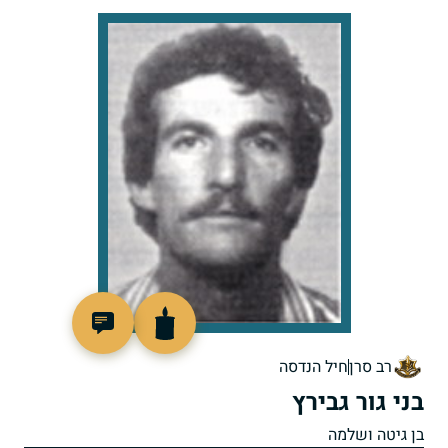
511059
רב סרן
חיל הנדסה
בני גור גבירץ
בן גיטה ושלמה