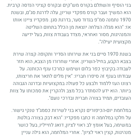
בני הוסיף והשתלם בקורס מש"קים ובקורס קציני הנדסה קרבית.
הוא המשיך ועבר קורס מפקדי שריון, עלה לדרגת סג"ם, ובשנת
1970
נתמנה סמ"פ בגדוד סער, בדרגת סגן. מפקדיו ציינו אותו
אז: "הוא מגלה הצלחה יוצאת מן הכלל בתחום השליטה
והמנהיגות, מסור ואחראי, מצדד בעבודת צוות, בעל ידיעה
מקצועית יעילה".
בשנת
1970
סיים בני את שירותו הסדיר ותקופה קצרה שירת
בצבא הקבע, בחיל-השריון. אחרי שחרורו מן הצבא, הוא חזר
לעבודה בקיבוץ כפר בלום ושימש כמרכז ענף הכותנה. על
עבודתו בענף זה סיפרו חבריו: "אין מלים לתאר את חריצותו,
רצונו העז ללמוד ולבצע כל פעולה במקצועיות ובדרגה הגבוהה
ביותר. הוא ידע להסתדר בכל מצב ולהקרין את סמכותו על צוות
העובדים, תמיד בצורה חברית ובדרכי נועם".
במלחמת יום-הכיפורים נקרא בני לשירות כסמג"ד טנקי גישור.
על חלקו במלחמה זו כתבו מפקדיו: "הוא דבק בצורה בולטת
במשימה, בעל אומץ לב ראוי לציון, דואג לחייליו, בעל כושר
מנהיגות, קצין ראוי לציון". אחרי המלחמה, הוא גילה עניין