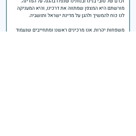
זכרם של טובי בנינו ובנותינו שנפלו בהגנה על המדינה.
מורשתם היא המצפן שמתווה את דרכינו, והיא המעניקה
משפחות יקרות, אנו מרכינים ראשנו ומתחייבים שנעמוד
יהי זכר הנופלים ברוך.
רב אלוף אייל זמיר - ראש המטה הכללי
בן דודי היקר והאהוב גאה בך תמיד
סוזי הרשקוביץ
|
29 באפריל 2025
דיווח
בני חבר יקר מתגעגע אליך, יהי זכרך ברוך, חושב על נועם