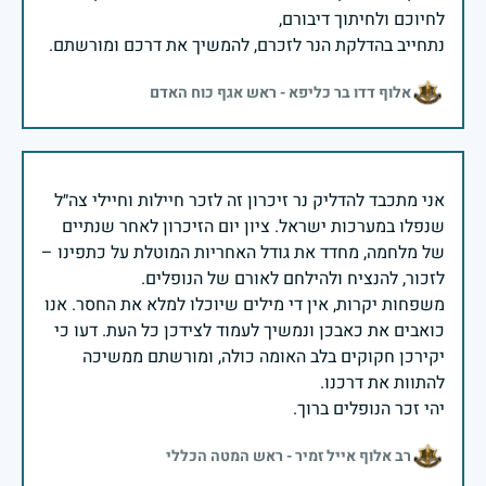
נתחייב בהדלקת הנר לזכרם, להמשיך את דרכם ומורשתם.
אלוף דדו בר כליפא - ראש אגף כוח האדם
אני מתכבד להדליק נר זיכרון זה לזכר חיילות וחיילי צה״ל
שנפלו במערכות ישראל. ציון יום הזיכרון לאחר שנתיים
של מלחמה, מחדד את גודל האחריות המוטלת על כתפינו –
משפחות יקרות, אין די מילים שיוכלו למלא את החסר. אנו
כואבים את כאבכן ונמשיך לעמוד לצידכן כל העת. דעו כי
יקירכן חקוקים בלב האומה כולה, ומורשתם ממשיכה
יהי זכר הנופלים ברוך.
רב אלוף אייל זמיר - ראש המטה הכללי