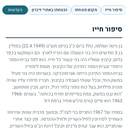
סיפור חייו
מקום מנוחתו
הנצחתו באתרי זיכרון
הקדשות
סיפור חייו
בן גיטה ושלמה, נולד ביום כ"ג בניסן תש"ט
(22.4.1949)
בפולין.
בן
3
חודשים היה בני כשעלה עם הוריו לארץ. הם השתקעו בכפר
בלום, קיבוץ שאליו היה בני קשור כל חייו. הוא למד בבית-הספר
היסודי ובבית-הספר התיכון של הקיבוץ. מגמת לימודיו
בבית-הספר התיכון הייתה אגרומכניקה. בנערותו היה בני פעיל
במשק-החי, ובכל שטחי העבודה בקיבוץ. חבריו סיפרו עליו שהיה
מנהיג מילדות, בעל כוח גופני בלתי רגיל, רגיש, מבין ומתחשב.
"הוא נבט במשק, צמח בסייפנים ופרח בכותנה". בשנים
1966-
1963
הוא סיים קורס גדנ"ע-אוויר ברמת דוד.
בסתיו של
1967
התגייס בני לצה"ל, ובמשך מרבית שנות שירותו
השתייך לסירוגין לחיל-השריון ולחיל-ההנדסה. זמן קצר אחרי
שהתגייס, הוא עבר קורס מ"כים וקיבל דרגת רב"ט בחיל-השריון.