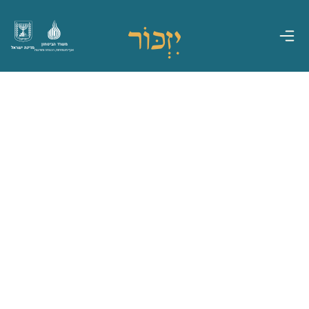
משרד הביטחון
מדינת ישראל
אגף משפחות, הנצחה ומורשת