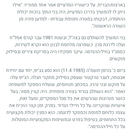
בארצות-הברית. על כישוריו המדעיים אמר אחד ממוריו: "אילו
ניתן לו להמשיך בדרכו המדעית, היה בני הופך בזכות יכולת
ההתמדה, דבקותו במטרה ותנופת עבודתו
-
למדען פורה מן
השורה הראשונה".
בני המשיך להשתלם גם בצה"ל, ובשנת
1981
עבר קורס אמל"ח
ועלה לדרגת סרן. כשפרצה מלחמת לבנון הוא נקרא לשירות,
כסמג"ד בחיל-ההנדסה. עיקר תפקידו היה בסריקת צירים ובסילוק
מוקשים.
ביום כ' בניסן תשמ"ה
(11.4.1985)
הוא נסע בג'יפ, יחד עם יחידת
אבטחה, לעבר טרקטור שעסק בסילוק מתקני חבלה. הג'יפ עלה
על מוקש ובני נהרג. במכתב תנחומים, ששלח המפקד למשפחה
נאמר: "הוא השתלב בגדוד בצורה מופתית. היה קצין מסור, בעל
כושר מנהיגות שהרשים את כל סגל המפקדים, ומעל זאת,
אישיות שהקרינה על כל חיילי הגדוד. בפרק זמן קצר הוכיח את
עצמו כלוחם למופת וכמפקד לדוגמה. הוא הפגין יכולת מקצועית
בכל התחומים, בטיפול בפרט ובמשימות המקצועיות המוטלות
על כל חיל-ההנדסה".