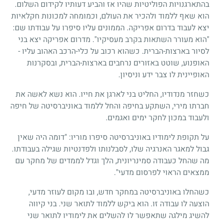
בהתארגנויות הפוליטיות שהיו אז והביע דעותיו לקידום השלום.
הוא שאף ללמוד ולהכיר את העולם, וכמומחה למכונות חקלאיות
יצא לעבוד בדרום אפריקה. הממונים עליו סיפרו על עבודתו שם:
"הוא מעורר השתאות בקרב מעסיקיו". מדרום אפריקה יצא בני
לסיור בארצות-הברית. כשהוא רכוב על כלי-הרכב האהוב עליו
-
האופנוע, שוטט באזורים נרחבים בארצות-הברית, ובסקרנות
האופיינית לו צבר ידע וניסיון.
כשחזר מנדודיו, החליט בני לארגן את חייו. הוא נשא לאשה את
חברתו מירי, השתקע בחיפה והחל ללמוד באוניברסיטה של חיפה
ולעבוד במכון לחקר ימים ואגמים.
על תקופת לימודיו באוניברסיטה סיפרו מוריו: "דומה היה שאין
גבול למאגר האנרגיה שלו, לסבלנותו ולפדנטיות שגילה בעבודתו.
מה שהחל כעבודה סמינריונית, הלך וגדל לממדים של מחקר עם
ממצאים הראוי לפרסום מדעי".
כשהחלו באוניברסיטה במחקר חדש, ובו מקום לעוזר מדעי,
הוצעה לו עבודה זו. הוא ביקש ללמוד לתואר שני. בני קיווה
להשיג מילגה שתאפשר לו להשלים את לימודיו לתואר שני