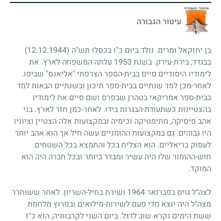
עיטור הגבורה
בן יחזקאל ומרים. נולד ביום כ"ו בכסלו תש"ה
(12.12.1944)
בבגדד, בירת-עירק. בשנת
1953
עלתה המשפחה לארץ. את
לימודיו היסודיים סיים בבית-הספר הצרפתי "אליאנס" שביפו.
לאחר-מכן למד שנתיים בבית-ספר תיכון ובשנתיים הבאות למד
בבית-ספר אמריקאי בטהרן שבפרס ושם סיים את לימודיו
בהצטיינות כשתעודת-הבגרות בידו. לאחר-כמן חזר לארץ. בני
אהב פיסיקה, מתימטיקה וכימיה ובמקצועות אלה הצטיין וציוניו
היו גבוהים. גם במקצועות ההומניים עשה חיל אך הוא אהב יותר
לעסוק בריאליים. הוא הצליח בכל והתמצא בכל השטחים.
חוש-ההומור שלו היה עשיר ומבדר ביותר ובכל חברה היה הוא
המוקד.
לצה"ל גויס בפברואר
1964
ושירת בחיל-השריון. לאחר ששוחרר
מצה"ל היה יוצא מדי פעם לשירות-מילואים ובפרוץ מלחמת
ששת הימים נקרא שוב לדגל. ביום השני לקרבותיה, הוא כ"ז