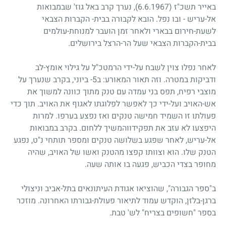
באייר תשכ"ז
(6.6.1967)
, נערך קרב באל גוז' שבמבואות
אל-עריש
-
ובו נפל. הובא לקבורה בבית- הקברות הצבאי
לשעת-חירום בבארי ולאחר זמן הועבר למנוחת-עולמים
בבית-הקברות הצבאי שעל הר-הרצל בירושלים.
לאחר נפלו צוין לשבח על-ידי הרמטכ"ל על גילוי אומץ-לב
ודביקות במטרה. וזה תאור המאורע: ב
5
- ביוני, בקרב שנערך על
מוצבי רפיח, תפס בני עמדה עם טנק מתוך כוונה למשוך את
אש-האויב ועל-ידי כך לאפשר לפלוגתו לאגוף את האויב. תוך כדי
פעולתו זו השמיד חמישה טנקים ואז נפצע בערפו. למרות
היפצעו לא עזב את תפקידווהמשיך ללחום. בקרב במבואות
אל-עריש, לאחר שפגע בשלושה טנקים ומספר תותחי נ"ט, נפגע
הטנק שלו. הוא וצוותו קפצו מהטנק ואשו של האויב, שהיה
מחופר בצדי הכביש, פגעה בו אותה שעה.
ב"ספר הגבורה", שהוציאו אגודת העיתונאים בתל-אביב וניצולי
ברגן-בלזן, הוקדש עמוד לתיאור פעולת-גבורתו האחרונה. מוזכר
בספר "חשופים בצריח" לש' טבת.