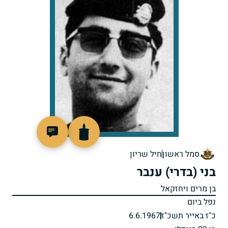
46369
סמל ראשון
חיל שריון
בני (בדרי) ענבר
בן מרים ויחזקאל
נפל ביום
כ"ז באייר תשכ"ז
6.6.1967