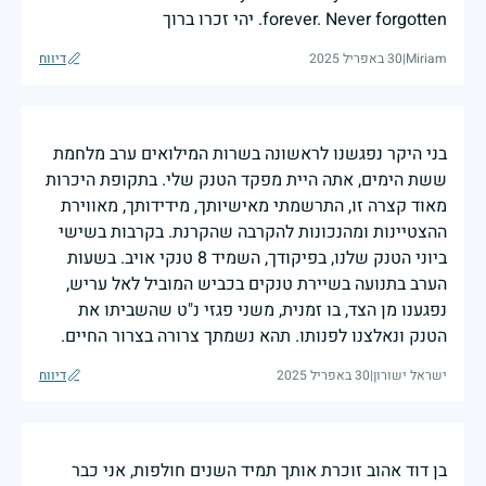
forever. Never forgotten. יהי זכרו ברוך
Miriam
|
30 באפריל 2025
דיווח
בני היקר נפגשנו לראשונה בשרות המילואים ערב מלחמת
ששת הימים, אתה היית מפקד הטנק שלי. בתקופת היכרות
מאוד קצרה זו, התרשמתי מאישיותך, מידידותך, מאווירת
ההצטיינות ומהנכונות להקרבה שהקרנת. בקרבות בשישי
ביוני הטנק שלנו, בפיקודך, השמיד 8 טנקי אויב. בשעות
הערב בתנועה בשיירת טנקים בכביש המוביל לאל עריש,
נפגענו מן הצד, בו זמנית, משני פגזי נ"ט שהשביתו את
הטנק ונאלצנו לפנותו. תהא נשמתך צרורה בצרור החיים.
ישראל ישורון
|
30 באפריל 2025
דיווח
בן דוד אהוב זוכרת אותך תמיד השנים חולפות, אני כבר