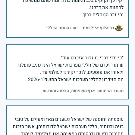
יקירכן חקוקים בלב האומה כולה, ומורשתם ממשיכה
יהי זכר הנופלים ברוך.
רב אלוף אייל זמיר - ראש המטה הכללי
שימור זכרם של חללי מערכות ישראל הינו נתיב פועלנו
יום הזיכרון לחללי מערכות ישראל התשפ"ו -2026
משרד הביטחון- אגף משפחות, הנצחה ומורשת
עוצמתה וחוסנה של ישראל נשענים מאז ומעולם על טובי
בניה ובנותיה, חללי מערכות ישראל לדורותיהן, אשר בזכות
מסירות נפשם ודבקותם במשימה אנו מצליחים לעמוד