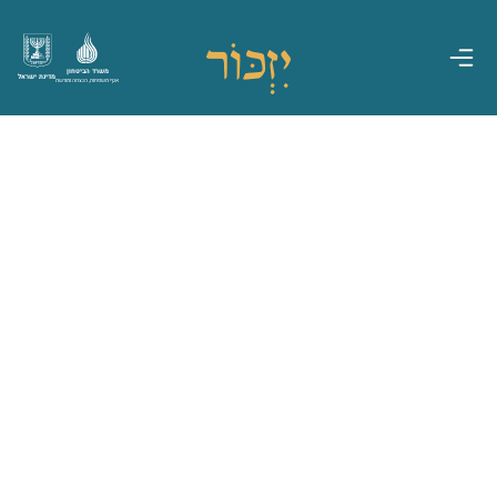
משרד הביטחון
מדינת ישראל
אגף משפחות, הנצחה ומורשת