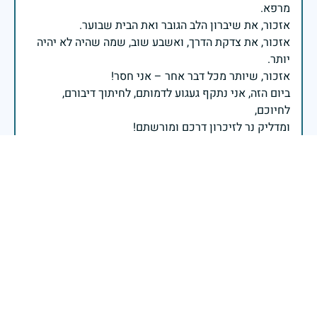
אזכור, את צדקת הדרך, ואשבע שוב, שמה שהיה לא יהיה
ביום הזה, אני נתקף געגוע לדמותם, לחיתוך דיבורם,
ומדליק נר לזיכרון דרכם ומורשתם!
אלוף דדו בר כליפא - ראש אגף כוח האדם בצה"ל
בכאב, בהצדעה ובתקווה אני מתכבד להדליק נר זיכרון זה.
השנה, כשאנו נלחמים במלחמה ארוכה, רב זירתית וצודקת,
הזיכרון נושא משמעות עמוקה. ביום זה נעצור ונתייחד עם
זכרם של טובי בנינו ובנותינו שנפלו בהגנה על המדינה.
מורשתם היא המצפן שמתווה את דרכינו, והיא המעניקה