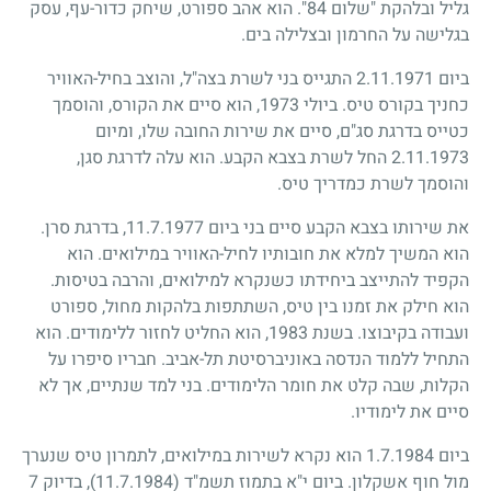
גליל ובלהקת "שלום
84
". הוא אהב ספורט, שיחק כדור-עף, עסק
בגלישה על החרמון ובצלילה בים.
ביום
2.11.1971
התגייס בני לשרת בצה"ל, והוצב בחיל-האוויר
כחניך בקורס טיס. ביולי
1973
, הוא סיים את הקורס, והוסמך
כטייס בדרגת סג"ם, סיים את שירות החובה שלו, ומיום
2.11.1973
החל לשרת בצבא הקבע. הוא עלה לדרגת סגן,
והוסמך לשרת כמדריך טיס.
את שירותו בצבא הקבע סיים בני ביום
11.7.1977
, בדרגת סרן.
הוא המשיך למלא את חובותיו לחיל-האוויר במילואים. הוא
הקפיד להתייצב ביחידתו כשנקרא למילואים, והרבה בטיסות.
הוא חילק את זמנו בין טיס, השתתפות בלהקות מחול, ספורט
ועבודה בקיבוצו. בשנת
1983
, הוא החליט לחזור ללימודים. הוא
התחיל ללמוד הנדסה באוניברסיטת תל-אביב. חבריו סיפרו על
הקלות, שבה קלט את חומר הלימודים. בני למד שנתיים, אך לא
סיים את לימודיו.
ביום
1.7.1984
הוא נקרא לשירות במילואים, לתמרון טיס שנערך
מול חוף אשקלון. ביום י"א בתמוז תשמ"ד
(11.7.1984)
, בדיוק
7