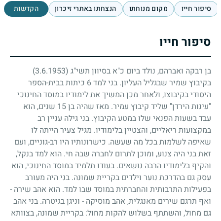
סיפור חייו
מקום מנוחתו
הנצחתו באתרי זיכרון
הקדשות
סיפור חייו
בן רבקה ואברהם, נולד ביום כ"א בסיוון תשי"ג
(3.6.1953)
בקיבוץ שמיר שבגליל העליון. בני למד
6
כיתות בבית-הספר
היסודי בקיבוצו, ולאחר מכן המשיך את לימודיו במוסד החינוכי
"עינות הירדן" שליד קיבוץ עמיר. מאז שהיה בן
15
שנים, הוא
עבד בשעות הפנאי שלו במטע הקיבוץ. בני גילה עניין רב
במקצועות ריאליים, והצטיין בלימודיו. מגיל צעיר הייתה לו
שאיפה לשלמות בכל מה שעשה. כישרונותיו היו רב-גוניים, ועם
זאת בני היה צנוע, ומוכן לתרום לחברה שבה חי. הוא למד בנקל,
והקיף בלימודיו הרבה נושאים. בעודו תלמיד במוסד החינוכי, הוא
עסק גם בהדרכת נוער וילדים בקריית שמונה. בני היה מעורב
בפעילות התרבותית והחברתית במוסד שבו למד. הוא אהב שירה
-
ואף תרגם שירים מאנגלית, אהב מוסיקה
-
וניגן בגיטרה. בני אהב
גם מחול, והשתתף בשלוש להקות מחול: בקריית שמונה, בצוותא