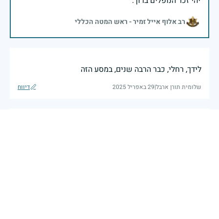
יהי זכר הנופלים ברוך.
רב אלוף אייל זמיר - ראש המטה הכללי
לידך, רחלי, כבר הרבה שנים, במסע הזה
שלומית תורן ארבל
|
29 באפריל 2025
דיווח
משפחה יקרה, בכל יום זיכרון וגם ביום כיפור כשאני
מדליקה נר נשמה לזכרו של בני, אני נזכרת בחיוך במי
שהוא היה בשבילי. הוא נהג הרכיב אותי על אופניים לבריכה
בשמיר ולספר לי דברים מעניינים כשאני מתנדנדת על
הערסל עם הכריות שצבען חום-כתום. אני זוכרת שכשגר
ברח. צייטלין בתל אביב ביקרנו אותו כמה פעמים והוא בא
איתנו לארוחות שישי אצל סבא וסבתא שלי בצהלה. כל כך
זכיתי לאהוב גם את דוני ווומי שהיו עבורי סבתא וסבא