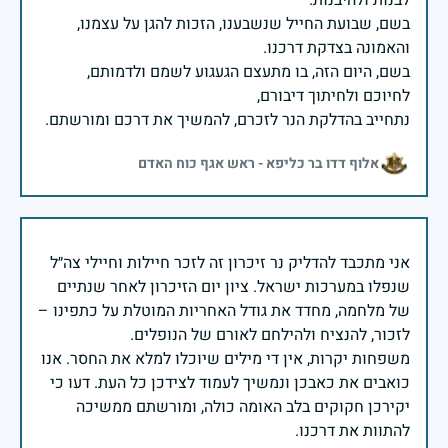
בשם, שבועת החייל שנשבענו, הזכות להגן על עצמנו,
בשם, היום הזה, בו מתעצם הגעגוע לשמם ולדמותם,
נתחייב בהדלקת הנר לזכרם, להמשיך את דרכם ומורשתם.
אלוף דדו בר כליפא - ראש אגף כוח האדם
אני מתכבד להדליק נר זיכרון זה לזכר חיילות וחיילי צה״ל
שנפלו במערכות ישראל. ציון יום הזיכרון לאחר שנתיים
של מלחמה, מחדד את גודל האחריות המוטלת על כתפינו –
משפחות יקרות, אין די מילים שיוכלו למלא את החסר. אנו
כואבים את כאבכן ונמשיך לעמוד לצידכן כל העת. דעו כי
יקירכן חקוקים בלב האומה כולה, ומורשתם ממשיכה