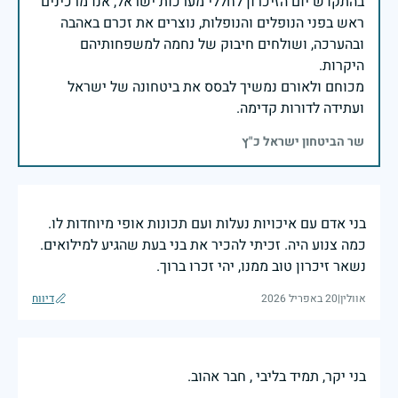
בהתקדש יום הזיכרון לחללי מערכות ישראל, אנו מרכינים
ראש בפני הנופלים והנופלות, נוצרים את זכרם באהבה
ובהערכה, ושולחים חיבוק של נחמה למשפחותיהם
מכוחם ולאורם נמשיך לבסס את ביטחונה של ישראל
ועתידה לדורות קדימה.
שר הביטחון ישראל כ"ץ
בני אדם עם איכויות נעלות ועם תכונות אופי מיוחדות לו.
כמה צנוע היה. זכיתי להכיר את בני בעת שהגיע למילואים.
נשאר זיכרון טוב ממנו, יהי זכרו ברוך.
אוולין
|
20 באפריל 2026
דיווח
בני יקר, תמיד בליבי , חבר אהוב.