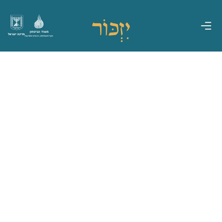
משרד הביטחון
מדינת ישראל
אגף משפחות, הנצחה ומורשת