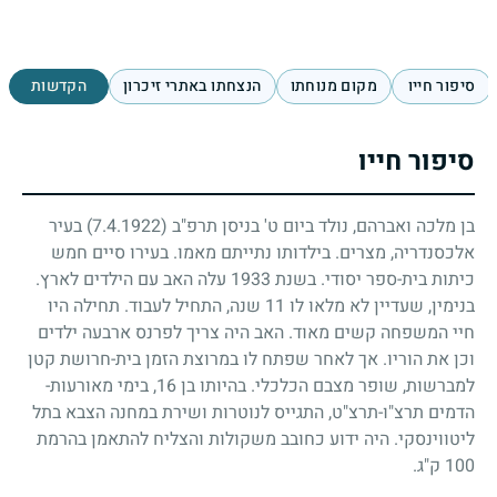
סיפור חייו
מקום מנוחתו
הנצחתו באתרי זיכרון
הקדשות
סיפור חייו
בן מלכה ואברהם, נולד ביום ט' בניסן תרפ"ב
(7.4.1922)
בעיר
אלכסנדריה, מצרים. בילדותו נתייתם מאמו. בעירו סיים חמש
כיתות בית-ספר יסודי. בשנת
1933
עלה האב עם הילדים לארץ.
בנימין, שעדיין לא מלאו לו
11
שנה, התחיל לעבוד. תחילה היו
חיי המשפחה קשים מאוד. האב היה צריך לפרנס ארבעה ילדים
וכן את הוריו. אך לאחר שפתח לו במרוצת הזמן בית-חרושת קטן
למברשות, שופר מצבם הכלכלי. בהיותו בן
16
, בימי מאורעות-
הדמים תרצ"ו-תרצ"ט, התגייס לנוטרות ושירת במחנה הצבא בתל
ליטווינסקי. היה ידוע כחובב משקולות והצליח להתאמן בהרמת
100
ק"ג.