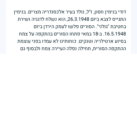
דודי בנימין חסון, ז"ל, נולד בעיר אלכסנדריה מצרים. בנימין
התגייס לצבא ביום 26.3.1948, הוא נשלח לדגניה ושירת
בחטיבת "גולני". הסורים פלשו לעמק הירדן ביום
16.5.1948. ב-18 במאי פתחו הסורים בהתקפה על צמח
בסיוע ארטילריה וטנקים. כוחותינו לא עמדו בפני עוצמת
ההתקפה הסורית, תחילה נפלה העיירה צמח ולבסוף גם
תחנת המשטרה והמגינים נסוגו תחת אש הסורים לעבר
דגניה. בקרב זה נפל ביום ט באייר תש"ח. יהי זכרו ברוך!
בנימינה ויס
|
28 באפריל 2025
דיווח
בשעה שאנו זוכרים את גודל תרומתם ועומק מסירות
נפשם של טובי בנינו ובנותינו, נופלי מערכות ישראל
לדורותיהן, ממשיכים צה"ל וכוחות הביטחון במימוש
המשימה למענה לחמו ועבורה נפלו: הכרעת אויבינו מדרום,
מצפון, ביהודה ובשומרון, וגם בזירות רחוקות יותר. בהערכה