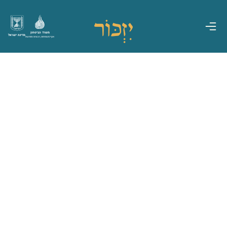
משרד הביטחון
מדינת ישראל
אגף משפחות, הנצחה ומורשת