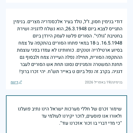
דודי בנימין חסון, ז"ל, נולד בעיר אלכסנדריה מצרים. בנימין
התגייס לצבא ביום 26.3.1948, הוא נשלח לדגניה ושירת
בחטיבת "גולני". הסורים פלשו לעמק הירדן ביום
16.5.1948. ב-18 במאי פתחו הסורים בהתקפה על צמח
בסיוע ארטילריה וטנקים. כוחותינו לא עמדו בפני עוצמת
ההתקפה הסורית, תחילה נפלה העיירה צמח ולבסוף גם
תחנת המשטרה והמגינים נסוגו תחת אש הסורים לעבר
דגניה. בקרב זה נפל ביום ט באייר תש"ח. יהי זכרו ברוך!
בנימינה
|
19 באפריל 2026
דיווח
שימור זכרם של חללי מערכות ישראל הינו נתיב פועלנו