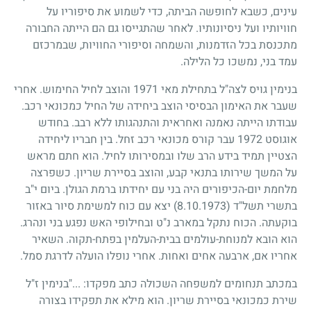
עינים, כשבא לחופשה הביתה, כדי לשמוע את סיפוריו על
חוויותיו ועל ניסיונותיו. לאחר שהתגייסו גם הם הייתה החבורה
מתכנסת בכל הזדמנות, והשמחה וסיפורי החוויות, שבמרכזם
עמד בני, נמשכו כל הלילה.
בנימין גויס לצה"ל בתחילת מאי
1971
והוצב לחיל החימוש. אחרי
שעבר את האימון הבסיסי הוצב ביחידה של החיל כמכונאי רכב.
עבודתו הייתה נאמנה ואחראית והתנהגותו ללא רבב. בחודש
אוגוסט
1972
עבר קורס מכונאי רכב זחל. בין חבריו ליחידה
הצטיין תמיד בידע הרב שלו ובמסירותו לחיל. הוא חתם מראש
על המשך שירותו בתנאי קבע, והוצב בסיירת שריון. כשפרצה
מלחמת יום-הכיפורים היה בני עם יחידתו ברמת הגולן. ביום י"ב
בתשרי תשל"ד
(8.10.1973)
יצא עם כוח למשימת סיור באזור
בוקעתה. הכוח נתקל במארב נ"ט ובחילופי האש נפגע בני ונהרג.
הוא הובא למנוחת-עולמים בבית-העלמין בפתח-תקוה. השאיר
אחריו אם, ארבעה אחים ואחות. אחרי נופלו הועלה לדרגת סמל.
במכתב תנחומים למשפחה השכולה כתב מפקדו:
..."
בנימין ז"ל
שירת כמכונאי בסיירת שריון. הוא מילא את תפקידו בצורה