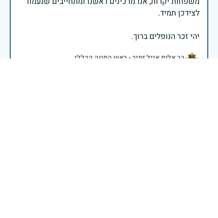
משפחות יקרות, אנו מרכינים ראשנו ומתחייבים שנעמוד
יהי זכר הנופלים ברוך.
רב אלוף אייל זמיר - ראש המטה הכללי
בני אהוב אתה. לנצח תישאר צעיר חבל עליך פרח יפה הי"ד
יהי זכרו ברוך מנוחתו בגן עדן ת.נ.צ.ב.ה זכרך לא ימוש
מלבינו לעולם
גילה חלילי
|
29 באפריל 2025
דיווח
לזכר אחי היקר בנימין. זכריך ברוך לעולמים.
אשר בן יוסף לוי
|
28 באפריל 2025
דיווח