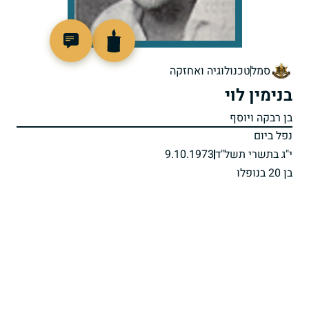
94035
סמל
טכנולוגיה ואחזקה
בנימין לוי
בן רבקה ויוסף
נפל ביום
י"ג בתשרי תשל"ד
9.10.1973
בן 20 בנופלו