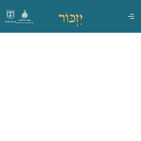
משרד הביטחון
מדינת ישראל
אגף משפחות, הנצחה ומורשת