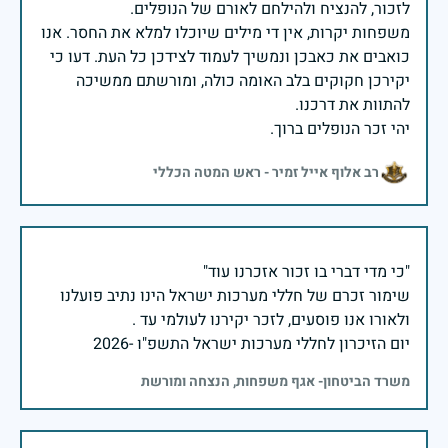
משפחות יקרות, אין די מילים שיוכלו למלא את החסר. אנו
כואבים את כאבכן ונמשיך לעמוד לצידכן כל העת. דעו כי
יקירכן חקוקים בלב האומה כולה, ומורשתם ממשיכה
יהי זכר הנופלים ברוך.
רב אלוף אייל זמיר - ראש המטה הכללי
שימור זכרם של חללי מערכות ישראל הינו נתיב פועלנו
יום הזיכרון לחללי מערכות ישראל התשפ"ו -2026
משרד הביטחון- אגף משפחות, הנצחה ומורשת