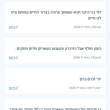
דוד בני היקר תהא נשמתך צרורה בצרור החיים במותם ציוו
לנו חיים
אבני
|
20 באפריל 2026
דיווח
הזמן חולף אבל הזיכרון והגעגוע נשארים חדים וחזקים .
משה
|
19 באפריל 2026
דיווח
יהי זכרם ברוך
יצחק לוי
|
18 באפריל 2026
דיווח
בן זקונים של המשפחה נשארת צעיר בן 20 שנים .גם אחרי