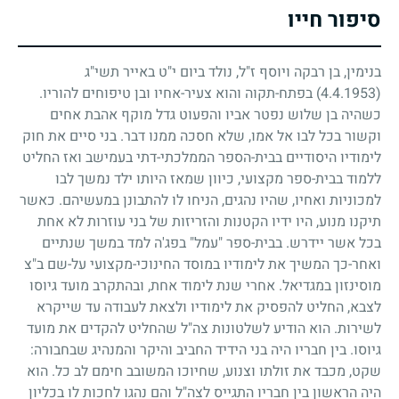
סיפור חייו
בנימין, בן רבקה ויוסף ז"ל, נולד ביום י"ט באייר תשי"ג
(4.4.1953)
בפתח-תקוה והוא צעיר-אחיו ובן טיפוחים להוריו.
כשהיה בן שלוש נפטר אביו והפעוט גדל מוקף אהבת אחים
וקשור בכל לבו אל אמו, שלא חסכה ממנו דבר. בני סיים את חוק
לימודיו היסודיים בבית-הספר הממלכתי-דתי בעמישב ואז החליט
ללמוד בבית-ספר מקצועי, כיוון שמאז היותו ילד נמשך לבו
למכוניות ואחיו, שהיו נהגים, הניחו לו להתבונן במעשיהם. כאשר
תיקנו מנוע, היו ידיו הקטנות והזריזות של בני עוזרות לא אחת
בכל אשר יידרש. בבית-ספר "עמל" בפג'ה למד במשך שנתיים
ואחר-כך המשיך את לימודיו במוסד החינוכי-מקצועי על-שם ב"צ
מוסינזון במגדיאל. אחרי שנת לימוד אחת, ובהתקרב מועד גיוסו
לצבא, החליט להפסיק את לימודיו ולצאת לעבודה עד שייקרא
לשירות. הוא הודיע לשלטונות צה"ל שהחליט להקדים את מועד
גיוסו. בין חבריו היה בני הידיד החביב והיקר והמנהיג שבחבורה:
שקט, מכבד את זולתו וצנוע, שחיוכו המשובב חימם לב כל. הוא
היה הראשון בין חבריו התגייס לצה"ל והם נהגו לחכות לו בכליון