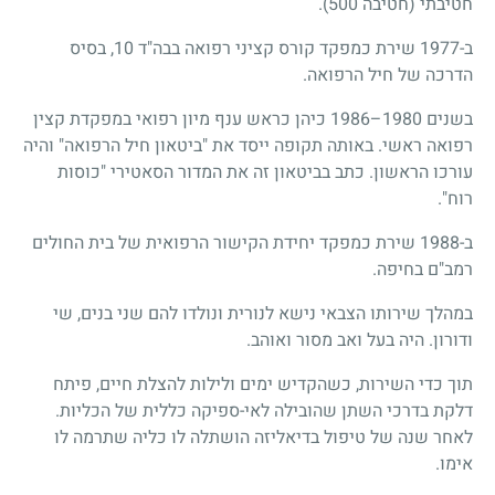
חטיבתי (חטיבה 500).
ב-1977 שירת כמפקד קורס קציני רפואה בבה"ד 10, בסיס
הדרכה של חיל הרפואה.
בשנים 1980–1986 כיהן כראש ענף מיון רפואי במפקדת קצין
רפואה ראשי. באותה תקופה ייסד את "ביטאון חיל הרפואה" והיה
עורכו הראשון. כתב בביטאון זה את המדור הסאטירי "כוסות
רוח".
ב-1988 שירת כמפקד יחידת הקישור הרפואית של בית החולים
רמב"ם בחיפה.
במהלך שירותו הצבאי נישא לנורית ונולדו להם שני בנים, שי
ודורון. היה בעל ואב מסור ואוהב.
תוך כדי השירות, כשהקדיש ימים ולילות להצלת חיים, פיתח
דלקת בדרכי השתן שהובילה לאי-ספיקה כללית של הכליות.
לאחר שנה של טיפול בדיאליזה הושתלה לו כליה שתרמה לו
אימו.