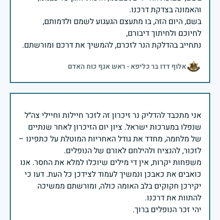
בשם, היום הזה, בו מתעצם הגעגוע לשמם ולדמותם,
נתחייב בהדלקת הנר לזכרם, להמשיך את דרכם ומורשתם.
אלוף דדו בר כליפא - ראש אגף כוח האדם
אני מתכבד להדליק נר זיכרון זה לזכר חיילות וחיילי צה״ל
שנפלו במערכות ישראל. ציון יום הזיכרון לאחר שנתיים
של מלחמה, מחדד את גודל האחריות המוטלת על כתפינו –
משפחות יקרות, אין די מילים שיוכלו למלא את החסר. אנו
כואבים את כאבכן ונמשיך לעמוד לצידכן כל העת. דעו כי
יקירכן חקוקים בלב האומה כולה, ומורשתם ממשיכה
יהי זכר הנופלים ברוך.