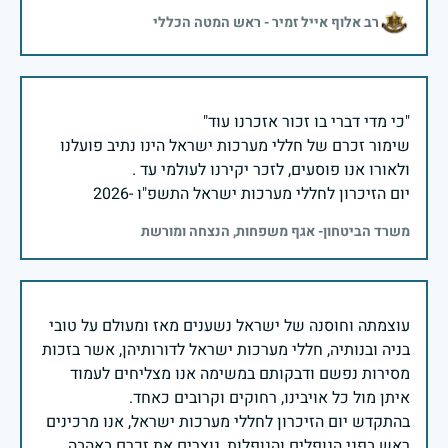
רב אלוף אייל זמיר - ראש המטה הכללי
שימור זכרם של חללי מערכות ישראל הינו נתיב פועלנו
יום הזיכרון לחללי מערכות ישראל התשפ"ו -2026
משרד הביטחון- אגף משפחות, הנצחה ומורשת
עוצמתה וחוסנה של ישראל נשענים מאז ומעולם על טובי
בניה ובנותיה, חללי מערכות ישראל לדורותיהן, אשר בזכות
מסירות נפשם ודבקותם במשימה אנו מצליחים לעמוד
בהתקדש יום הזיכרון לחללי מערכות ישראל, אנו מרכינים
ראש בפני הנופלים והנופלות, נוצרים את זכרם באהבה