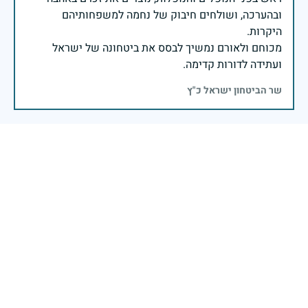
ובהערכה, ושולחים חיבוק של נחמה למשפחותיהם
מכוחם ולאורם נמשיך לבסס את ביטחונה של ישראל
ועתידה לדורות קדימה.
שר הביטחון ישראל כ"ץ
שימור זכרם של חללי מערכות ישראל הינו נתיב פועלנו
יום הזיכרון לחללי מערכות ישראל התשפ"ה -2025
משרד הביטחון- אגף משפחות, הנצחה ומורשת