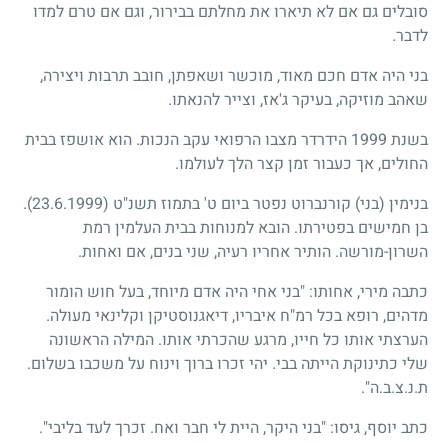
סובלים גם אם לא תיארו את מחלתם בבירור, וגם אם טרם למדו
לדבר.
בני היה אדם חכם מאוד, מוכשר ושאפתן, חובב תרבות ויצירה,
שאהב מוזיקה, בעיקר ג'אז, וצייר להנאתו.
בשנת 1999 הידרדר מצבו הרפואי עקב הנכות. הוא אושפז בבית
החולים, אך כעבור זמן קצר הלך לעולמו.
בנימין (בני) קורנברוט נפטר ביום ט' בתמוז תשנ"ט
(23.6.1999)
.
בן חמישים בפטירתו. הובא למנוחות בבית העלמין רמת
השרון-מורשה. הותיר אחריו רעיה, שני בנים, אם ואחות.
כתבה מירי, אחותו: "בני אחי היה אדם מיוחד, בעל חוש הומור
מדהים, רופא בכל רמ"ח איבריו, דיאגנוסטיקן וקלינאי מעולה.
הערצתי אותו כל חייו, מרגע שהכרתי אותו. המילה הראשונה
שלי כתינוקת הייתה בבי. יהי זכרו ברוך וינוח על משכבו בשלום.
ת.נ.צ.ב.ה".
כתב יוסף, גיסו: "בני היקר, היית לי חבר ואח. זכרך לעד בליבי".