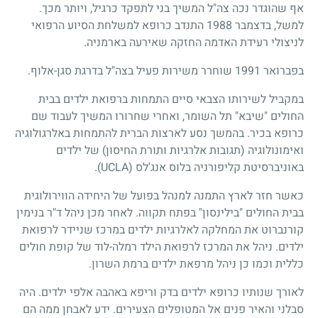
אף שהוגדר נכה צה"ל המשיך בני לתפקד כרגיל, ויותר מכך.
למשל, בדצמבר 1988 התנדב כרופא למשלחת הסיוע הרפואי
לניצולי רעידת האדמה החזקה שאירעה בארמניה.
בפברואר 1991 שוחרר משירות פעיל בצה"ל בדרגת סגן-אלוף.
במקביל לשירותו הצבאי סיים התמחות ברפואת ילדים בבית
החולים "שיבא" תל השומר, ואחרי שחרורו המשיך לעבוד שם
כרופא בכיר. בהמשך נסע לארצות הברית להתמחות באלרגולוגיה
ואימונולוגיה (תגובות אלרגיות ותורת החיסון) של ילדים
באוניברסיטת קליפורניה בלוס אנג'לס (UCLA).
כאשר חזר לארץ התמנה למנהל בפועל של היחידה הווירולוגית
בבית החולים "בילינסון" בפתח תקווה. לאחר מכן ניהל ד"ר בנימין
קורנברוט את המחלקה לאלרגיות ילדים במרכז שניידר לרפואת
ילדים. ניהל את המרכז לרפואת הילד רמלה-לוד של קופת חולים
כללית וכמו כן ניהל מרפאת ילדים ברמת השרון.
לאורך שנותיו כרופא ילדים בדק וריפא באהבה אלפי ילדים. היה
סבלני והאיר פנים אל המטופלים הצעירים. ידע לאבחן ממה הם