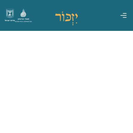
משרד הביטחון
מדינת ישראל
אגף משפחות, הנצחה ומורשת