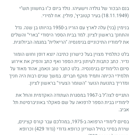
בנם הבכור של גולדה וישעיהו. נולד ביום כ"ו בחשוון תש"י
(18.11.1949)
בעיר קטוביץ', פולין. אח למירי.
בנימין (בני) עלה לארץ עם הוריו ב-1950 בהיותו בן שנה. גדל
והתחנך בראשון לציון. למד בבית הספר היסודי "בארי" והשלים
את לימודיו התיכוניים בגימנסיה "הריאלית" במגמה הביולוגית.
בלט כתלמיד מצוין בעל כישרון כתיבה יוצא דופן וחוש הומור
נדיר. כתב כתבות לעיתון בית הספר ואף כתב והפיק את אירוע
סיום הלימודים בגימנסיה. בלט כחבר טוב ונאמן, אהוד מאוד על
תלמידי הכיתה ותמיד מוקף חברים. במשך שנים רבות היה חניך
ומדריך בתנועת הנוער "השומר הצעיר" בראשון לציון.
התגייס לצה"ל ב-1967 במסגרת העתודה האקדמית והחל את
לימודיו בבית הספר לרפואה על שם סאקלר באוניברסיטת תל
אביב.
בסיום לימודי הרפואה ב-1975, במהלכם עבר קורס קצינים,
שירת בסיני בחיל השריון כרופא גדודי (גדוד 429) וכרופא