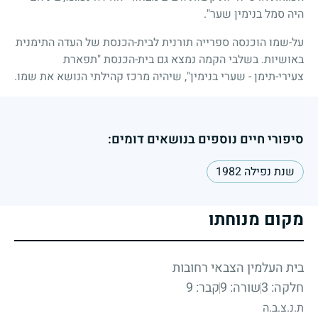
היה סמל בנימין שער".
על-שמו הוכנסה ספרייה תורנית לבית-הכנסת של העדה התימנית
באושיות. בשלבי הקמה נמצא גם בית-הכנסת "תפארת
צעירי-תימן
-
שערי בנימין", שיהיה מרכז קהילתי הנושא את שמו.
סיפורי חיים נוספים בנושאים דומים:
שנת נפילה 1982
מקום מנוחתו
בית העלמין הצבאי רחובות
חלקה: 3
שורה: 9
קבר: 9
ת.נ.צ.ב.ה