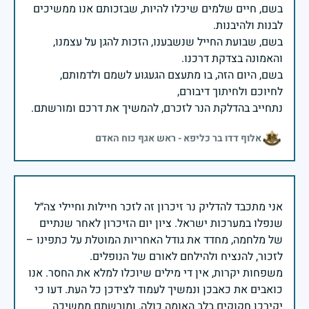
בשם, חיים שלמים שיכלו להיות, שבזכותם אנו ממשיכים
בשם, שבועת החייל שנשבענו, הזכות להגן על עצמנו,
בשם, היום הזה, בו מתעצם הגעגוע לשמם ולדמותם,
נתחייב בהדלקת הנר לזכרם, להמשיך את דרכם ומורשתם.
אלוף דדו בר כליפא - ראש אגף כוח האדם
אני מתכבד להדליק נר זיכרון זה לזכר חיילות וחיילי צה״ל
שנפלו במערכות ישראל. ציון יום הזיכרון לאחר שנתיים
של מלחמה, מחדד את גודל האחריות המוטלת על כתפינו –
משפחות יקרות, אין די מילים שיוכלו למלא את החסר. אנו
כואבים את כאבכן ונמשיך לעמוד לצידכן כל העת. דעו כי
יקירכן חקוקים בלב האומה כולה, ומורשתם ממשיכה