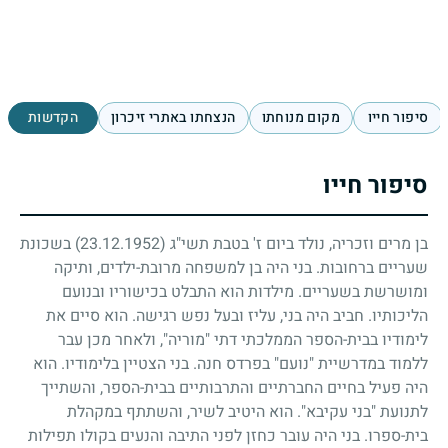
סיפור חייו
מקום מנוחתו
הנצחתו באתרי זיכרון
הקדשות
סיפור חייו
בן מרים וזכריה, נולד ביום ז' בטבת תשי"ג
(23.12.1952)
בשכונת
שעריים ברחובות. בני היה בן למשפחה מרובת-ילדים, ותיקה
ומושרשת בשעריים. מילדות הוא התבלט בכישוריו ובנועם
הליכותיו. חביב היה בני, עליז ובעל נפש רגישה. הוא סיים את
לימודיו בבית-הספר הממלכתי דתי "מוריה", ולאחר מכן עבר
ללמוד במדרשיית "נועם" בפרדס חנה. בני הצטיין בלימודיו. הוא
היה פעיל בחיים החברתיים והתרבותיים בבית-הספר, והשתייך
לתנועת "בני עקיבא". הוא היטיב לשיר, והשתתף במקהלת
בית-ספרו. בני היה עובר כחזן לפני התיבה והנעים בקולו תפילות