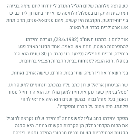
כשפרצה מלחמת שלום הגליל התנדב ליחידתו לחם עימה בגיזרה
המרכזית והתקדם במסלול הלחימה עד איזור בחמדון, ליד כביש
ביירות-דמשק. הקרבות היו קשים, מהם פנים-אל-פנים, מהם תחת
אש ארטילרית כבדה של האויב.
אור ליום ג' בתמוז תשמ"ב
(23.6.1982)
, נערכה יחידתו
להתפרסות בשטח, תחת אש האויב. אחד מפגזי האויב פגע
ביחידה, ורבים מחייליה נפצעו. בני נהרג. בן
30
שנים הוא היה
בנופלו. הוא הובא למנוחות בבית-הקברות הצבאי ברחובות.
בני השאיר אחריו רעיה, שתי בנות, הורים, שישה אחים ואחות.
שר הביטחון אריאל שרון כתב עליו במכתב תנחומים למשפחתו:
"סמל בנימין שער נתן את חייו למען מולדתו. הוא היה חייל מסור
ונאמן, בעל מורל גבוה. במשך שנים הוא היה אחראי להווי
פלוגתו. היה אהוב על חבריו ומפקדיו".
מפקד יחידתו כתב עליו למשפחתו: "היחידה שלנו נקראה להוביל
את הכוח הקדמי בחלק מן הקרבות הקשים ביותר. היא ספגה
הפגזות ארטילריות קשות ורבים מבחורי החידה נפגעו, ביניהם