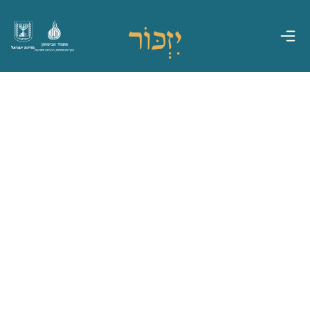
משרד הביטחון
מדינת ישראל
אגף משפחות, הנצחה ומורשת