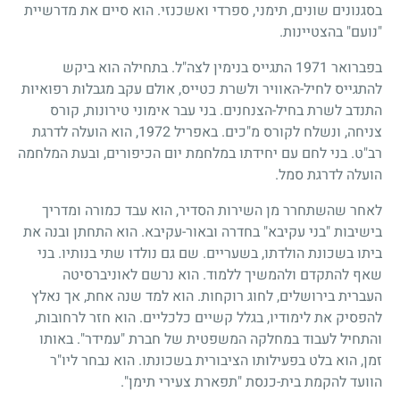
בסגנונים שונים, תימני, ספרדי ואשכנזי. הוא סיים את מדרשיית
"נועם" בהצטיינות.
בפברואר
1971
התגייס בנימין לצה"ל. בתחילה הוא ביקש
להתגייס לחיל-האוויר ולשרת כטייס, אולם עקב מגבלות רפואיות
התנדב לשרת בחיל-הצנחנים. בני עבר אימוני טירונות, קורס
צניחה, ונשלח לקורס מ"כים. באפריל
1972
, הוא הועלה לדרגת
רב"ט. בני לחם עם יחידתו במלחמת יום הכיפורים, ובעת המלחמה
הועלה לדרגת סמל.
לאחר שהשתחרר מן השירות הסדיר, הוא עבד כמורה ומדריך
בישיבות "בני עקיבא" בחדרה ובאור-עקיבא. הוא התחתן ובנה את
ביתו בשכונת הולדתו, בשעריים. שם גם נולדו שתי בנותיו. בני
שאף להתקדם ולהמשיך ללמוד. הוא נרשם לאוניברסיטה
העברית בירושלים, לחוג רוקחות. הוא למד שנה אחת, אך נאלץ
להפסיק את לימודיו, בגלל קשיים כלכליים. הוא חזר לרחובות,
והתחיל לעבוד במחלקה המשפטית של חברת "עמידר". באותו
זמן, הוא בלט בפעילותו הציבורית בשכונתו. הוא נבחר ליו"ר
הוועד להקמת בית-כנסת "תפארת צעירי תימן".