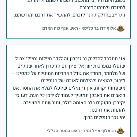
בשם, היום הזה, בו מתעצם הגעגוע לשמם ולדמותם,
נתחייב בהדלקת הנר לזכרם, להמשיך את דרכם ומורשתם.
אלוף דדו בר כליפא - ראש אגף כוח האדם
אני מתכבד להדליק נר זיכרון זה לזכר חיילות וחיילי צה״ל
שנפלו במערכות ישראל. ציון יום הזיכרון לאחר שנתיים
של מלחמה, מחדד את גודל האחריות המוטלת על כתפינו –
משפחות יקרות, אין די מילים שיוכלו למלא את החסר. אנו
כואבים את כאבכן ונמשיך לעמוד לצידכן כל העת. דעו כי
יקירכן חקוקים בלב האומה כולה, ומורשתם ממשיכה
יהי זכר הנופלים ברוך.
רב אלוף אייל זמיר - ראש המטה הכללי