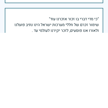
שימור זכרם של חללי מערכות ישראל הינו נתיב פועלנו
יום הזיכרון לחללי מערכות ישראל התשפ"ו -2026
משרד הביטחון- אגף משפחות, הנצחה ומורשת
עוצמתה וחוסנה של ישראל נשענים מאז ומעולם על טובי
בניה ובנותיה, חללי מערכות ישראל לדורותיהן, אשר בזכות
מסירות נפשם ודבקותם במשימה אנו מצליחים לעמוד
בהתקדש יום הזיכרון לחללי מערכות ישראל, אנו מרכינים
ראש בפני הנופלים והנופלות, נוצרים את זכרם באהבה
ובהערכה, ושולחים חיבוק של נחמה למשפחותיהם