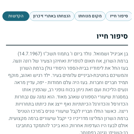
סיפור חייו
מקום מנוחתו
הנצחתו באתרי זיכרון
הקדשות
סיפור חייו
בן אביגיל ושמואל. נולד ביום ו' בתמוז תשכ"ז
(14.7.1967)
ברמת השרון, אח תאום לנופרית ואחיהן הצעיר של רונה ונעה.
בעז החל את לימודיו בבית-הספר היסודי גולן ברמת השרון
והמשיכם בחטיבת-הביניים עלומים בעיר. ילד רגיש ואהוב, מוקף
תמיד חברים וחברות. בעז היה עלם חמודות - יפה, עדין מראה
ונעים הליכות ועם זאת ניחן בכוח גופני רב, שהפגין אותו
במסגרת שיעורי הספורט שאהב מאוד. הוא נמנה עם נבחרות
הכדורסל והכדורגל הכיתתיות ואף ייצג את כיתתו בתחרויות
ריצה. כאשר החלו חבריו לקבל שיעורי טניס ב'מרכז הטניס'
ברמת השרון המליצו מדריכיו כי יקבל שיעורים ברמה מקצועית.
אולם לבעז היו העדפות אחרות
;
הוא ביכר להתמקד בתחביבו
רב-השנים: נגינה בפסנתר.