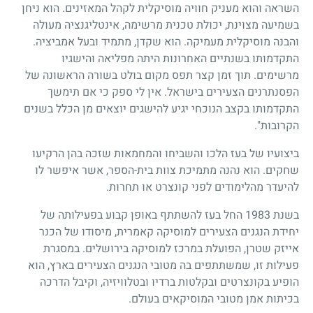
השראה והוא מעניק חוויה מוסיקלית לקהל המאזינים. הוא ניחן
בשמיעה מצוינת, יכולת טכנית מרשימה, אינטליגנציה מעולה
והבנה מוסיקלית מעמיקה. הוא שקדן, מתמיד ובעל אמביציה.
התקדמותו בשנתיים האחרונות היתה מפליאה והישגיו
מרשימים. תוך זמן קצר תפס מקום בולט בשורה הראשונה של
הפסנתרנים הצעירים בישראל. אין לי ספק כי אם תימשך
התקדמותו בקצב הנוכחי יגיע להישגים יוצאים מן הכלל בשנים
הקרובות".
ביצועיו של בעז הלכו והשביחו והמחמאות שזכה בהן הרקיעו
שחקים. הוא נהנה מתמיכת צוות בית-הספר, אשר איפשר לו
להיעדר מהלימודים לפני קונצרט או תחרות.
בשנת
1983
החל בעז להשתתף באופן קבוע בפעילותה של
יחידת הנגנים הצעירים למוסיקה קאמרית, מיסודו של הכנר
אייזק שטרן, הפועלת במרכז למוסיקה בירושלים. במסגרת
פעילות זו, שמשתתפים בה מטובי הנגנים הצעירים בארץ, הוא
הופיע בקונצרטים ובקלטות ברדיו ובטלוויזיה, וקיבל הדרכה
בכיתות אמן מטובי המוסיקאים בעולם.