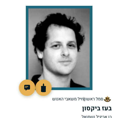
515131
סמל ראשון
חיל משאבי האנוש
בעז ביקסון
בן אביגיל ושמואל