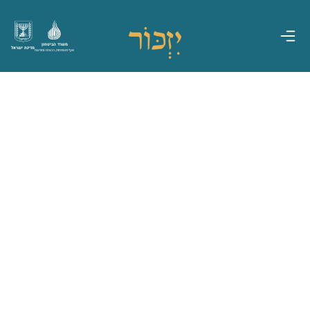
משרד הביטחון
מדינת ישראל
אגף משפחות, הנצחה ומורשת