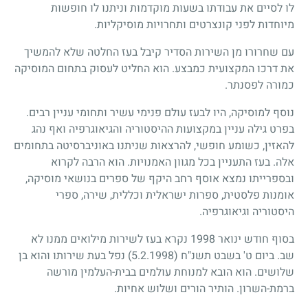
לו לסיים את עבודתו בשעות מוקדמות וניתנו לו חופשות
מיוחדות לפני קונצרטים ותחרויות מוסיקליות.
עם שחרורו מן השירות הסדיר קיבל בעז החלטה שלא להמשיך
את דרכו המקצועית כמבצע. הוא החליט לעסוק בתחום המוסיקה
כמורה לפסנתר.
נוסף למוסיקה, היו לבעז עולם פנימי עשיר ותחומי עניין רבים.
בפרט גילה עניין במקצועות ההיסטוריה והגיאוגרפיה ואף נהג
להאזין, כשומע חופשי, להרצאות שניתנו באוניברסיטה בתחומים
אלה. בעז התעניין בכל מגוון האמנויות. הוא הרבה לקרוא
ובספרייתו נמצא אוסף רחב היקף של ספרים בנושאי מוסיקה,
אומנות פלסטית, ספרות ישראלית וכללית, שירה, ספרי
היסטוריה וגיאוגרפיה.
בסוף חודש ינואר
1998
נקרא בעז לשירות מילואים ממנו לא
שב. ביום ט' בשבט תשנ"ח
(5.2.1998)
נפל בעת שירותו והוא בן
שלושים. הוא הובא למנוחת עולמים בבית-העלמין מורשה
ברמת-השרון. הותיר הורים ושלוש אחיות.