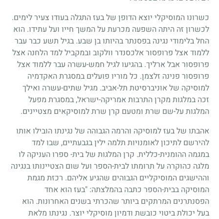
כשרונו המוסיקלי יוצא הדופן של בעז התגלה בעודו צעיר לימים.
לכשרון זה היתה השפעה מכרעת על המשך חייו ועל עתידו. הוא
החל בלימודי נגינה בפסנתר בהיותו בן שבע. בגיל תשע כבר עבר
ללמוד אצל פרופסור אלכסנדר וולקוב ובמקביל למד הלחנה אצל
פרופסור אבל ארליך. בהגיעו לגיל חמש-עשרה עבר ללמוד אצל
פרופסור פנינה זלצמן. כל מוריו פועלים במסגרת האקדמיה
למוסיקה של אוניברסיטת תל-אביב. מגיל שתים-עשרה ואילך
זכה במלגות מקרן התרבות אמריקה-ישראל, במסגרת מפעל
המלגות על-שם שרת ומטעם קרן שרת למוסיקאים מצטיינים.
אהבתו של בעז למוסיקה והרמה הגבוהה של נגינתו הובילו אותו
להירשם לתיכון לאומנויות תלמה ילין בגבעתיים, שבו למד
במגמה ההומנית-כללית. קרן המלגות של בית- ספרו העניקה לו
מלגה כהוקרה על תרומתו לבית-הספר ועל שום הצטיינותו בנגינה
וההישגים המוסיקליים הגבוהים שהגיע אליהם. רכזת מגמת
המוסיקה בבית-הספר כתבה בהמלצתה: "בעז הוא אחד
הפסנתרנים המרתקים ביותר שהכרתי בשנים האחרונות. הוא
בעל יכולת ביטוי כובשת ודמיון מוסיקלי יוצר. נגינתו מלאת