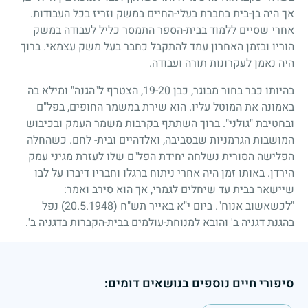
אך היה בן-בית בחברת בעלי-החיים במשק וזריז בכל העבודות.
אחרי שסיים ללמוד בבית-הספר התמסר כליל לעבודה במשק
הוריו ובזמן האחרון עמד להתקבל כחבר בעל משק עצמאי. ברוך
היה נאמן לעקרונות תורה ועבודה.
בהיותו כבר בחור מבוגר, כבן
20
-
19
, הצטרף ל"הגנה" ומילא בה
באמונה את המוטל עליו. הוא שירת במשמר החופים, בפל"ם
ובחטיבת "גולני". ברוך השתתף בקרבות משמר העמק ובכיבוש
המושבות הגרמניות שבסביבה, ואלדהיים ובית- לחם. כשהחלה
הפלישה הסורית נשלחה יחידת הפל"ם שלו לעזרת מגיני עמק
הירדן. באותו זמן היה אחרי ניתוח ברגלו וחבריו דיברו על לבו
שיישאר בבית עד שיחלים לגמרי, אך הוא סירב ואמר:
"לכשאשוב אנוח". ביום י"א באייר תש"ח
(20.5.1948)
נפל
בהגנת דגניה ב' והובא למנוחת-עולמים בבית-הקברות בדגניה ב'.
סיפורי חיים נוספים בנושאים דומים: