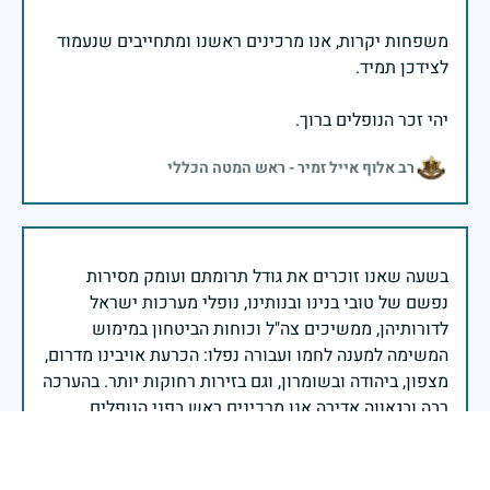
משפחות יקרות, אנו מרכינים ראשנו ומתחייבים שנעמוד
יהי זכר הנופלים ברוך.
רב אלוף אייל זמיר - ראש המטה הכללי
בשעה שאנו זוכרים את גודל תרומתם ועומק מסירות
נפשם של טובי בנינו ובנותינו, נופלי מערכות ישראל
לדורותיהן, ממשיכים צה"ל וכוחות הביטחון במימוש
המשימה למענה לחמו ועבורה נפלו: הכרעת אויבינו מדרום,
מצפון, ביהודה ובשומרון, וגם בזירות רחוקות יותר. בהערכה
רבה ובגאווה אדירה אנו מרכינים ראש בפני הנופלים
והנופלות, מאמצים את משפחותיהם אל לבנו, וממשיכים
במשימה להבטחת קיומה של ישראל לדורי דורות. יחד
נעשה ונצליח.