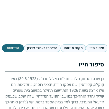
סיפור חייו
מקום מנוחתו
הנצחתו באתרי זיכרון
הקדשות
סיפור חייו
בן שרה ומנחם, נולד ביום י"ח באלול תרפ"ג
(30.8.1923)
בעיר
קוקלה, קפריסין, שם עסקו הוריו, יוצאי רוסיה, בחקלאות. הם
עלו ארצה בשנת
1926
והתיישבו תחילה במושב בית שערים
שליד נהלל ואחר-כך במושב "הפועל המזרחי" שדה יעקב שבעמק
יזרעאל המערבי. ברוך למד בבית-הספר ברמת ישי (ג'דה) ואחר-כך
בשדה יעקב. הוא נודע מילדותו כשתקן וכבד-תנועה בין הילדים,