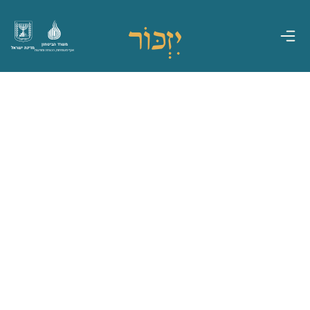
משרד הביטחון
מדינת ישראל
אגף משפחות, הנצחה ומורשת