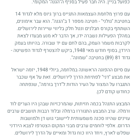
כפועל בניין. היה חבר פעיל בסניף ה"הגנה" המקומי.
עם פרוץ מלחמת העצמאות התגייס ברוך גיוס מלא לגדוד 14
בחטיבת "גולני" - חטיבה מספר 1 ב"הגנה". הוא עבר אימונים,
השתתף בקורס חבלנים ונטל חלק בליווי שיירות לירושלים.
במהלך הפעילות נשברה ידו, אך הדבר לא מנע מבעדו לצאת
לקרבות משמר העמק, בהם לחם עם יד שבורה. בהיותו בעמק
הירדן, בסוף חודש מאי 1948, ביקש להצטרף לגדוד הפשיטה -
גדוד 81 (89) בחטיבה "שמונה".
עם סיום ההפוגה הראשונה במלחמה, ביולי 1948, יזמה ישראל
את מבצע "דני" לפתיחת הדרך לירושלים. זאת על אף שכבר
התגברו על המצור על העיר הודות ל"דרך בורמה", שנפתחה
כחודש קודם לכן.
המבצע התנהל בכמה חזיתות, שהמרכזיות שבהן היו הערים לוד
ורמלה. ערב המבצע התגוררו ברמלה ובלוד רבבות תושבים ערבים
עוינים שהיוו סכנה משמעותית ליישובי גוש דן ולמושבות
הדרום. אלפי לוחמים ערבים מבני המקום הצטרפו לצבא הירדני
שפלש לארץ, ויחד היוו כוח גדול ומאיים על הדרך לירושלים.