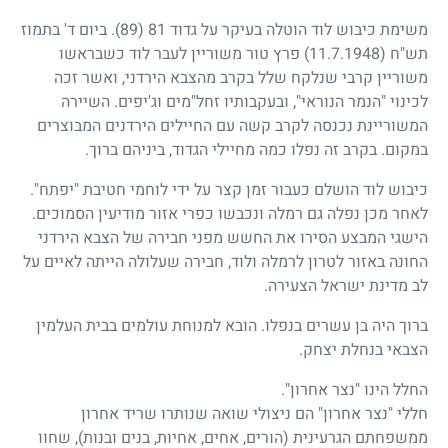
משימת כיבוש לוד הוטלה בעיקר על גדוד 81 (89). ביום ד' בתמוז
תש"ח
(11.7.1948)
פרץ טור משוריין לעבר לוד כשבראשו
משוריין קרבי שנלקח שלל בקרב מהצבא הירדני, ואשר זכה
לכינוי "הנמר הנוראי", ובעקבותיו זחל"מים וג'יפים. השיירה
המשוריינת נכנסה לקרב קשה עם החיילים הירדנים המבוצרים
במקום. בקרב זה נפלו כמה מחיילי הגדוד, ביניהם ברוך.
כיבוש לוד הושלם כעבור זמן קצר על ידי לוחמי חטיבת "יפתח".
לאחר מכן נפלה גם רמלה ונכבשו כפרי אזור מודיעין הסמוכים.
הישגי המבצע הסירו את החשש מפני חבירה של הצבא הירדני
החונה באזור לטרון לרמלה ולוד, חבירה שעלולה הייתה לאיים על
לב מדינת ישראל הצעירה.
ברוך היה בן עשרים בנפלו. הובא למנוחת עולמים בבית העלמין
הצבאי בנחלת יצחק.
החלל הינו "נצר אחרון".
חללי "נצר אחרון" הם ניצולי שואה שנותרו שריד אחרון
ממשפחתם הגרעינית (הורים, אחים, אחיות, בנים ובנות), שחוו