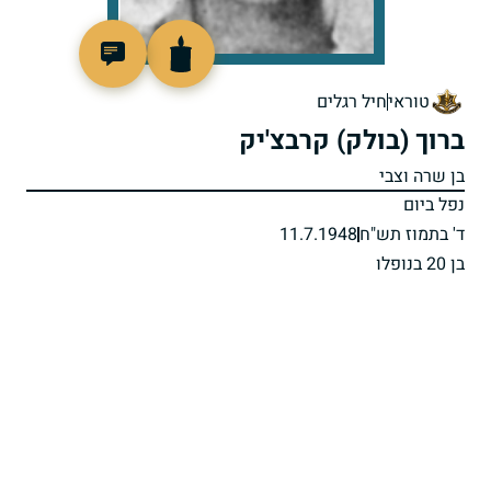
91990
טוראי
חיל רגלים
ברוך (בולק) קרבצ'יק
בן שרה וצבי
נפל ביום
ד' בתמוז תש"ח
11.7.1948
בן 20 בנופלו