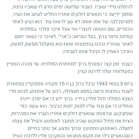
להימלט מידי שוביו. כעבור שלושה ימים נודע לו שאביו נרצח,
ומתוך ידיעה כי הנאצים דולקים אחריו החליט לעזוב את העיר,
למגינת לבה של אמו אותה לא שב לראות עוד. הוא הגיע לאחד
הכפרים, שם התחזה לנוצרי וחי אצל איכר פולני. בפולנית
קולחת סיפר ברוך, בעל המראה ה"ארי", לאיכר כי נשאר יתום
לאחר שהוריו נהרגו בהפצצות ומאז הוא מתגלגל ממשק למשק.
האיכר האמין לו וקיבל אותו לעבודה.
כעבור זמן קצר הצטרף ברוך למחתרת הפולנית. עד מהרה הצטיין
בפעולותיו ועלה לדרגת קצין.
ביום 3 במאי 1943 קיבל ברוך בן ה-15 פקודה ממפקדיו במחתרת
לעבור בחוצות ורשה במסע תעמולה, רכוב על אופנוע, לבוש מדי
הצבא הפולני ודגל פולין בידיו. ברוך ידע כי אם יסרב ייהרג
והחליט כי אם נגזר עליו למות, ימות כגיבור. הוא עשה כפי
שנתבקש, ובראותו שנאצים דולקים אחריו הגביר את המהירות,
הצית את פתיל המוקש שהיה מחובר לאופנוע והטיל את עצמו
לתעלה. האופנוע התפוצץ וברוך נפצע, אך נותר בחיים.
כשהנאצים גילו את מקום מחבואו והתקרבו אליו ללוכדו הטיל