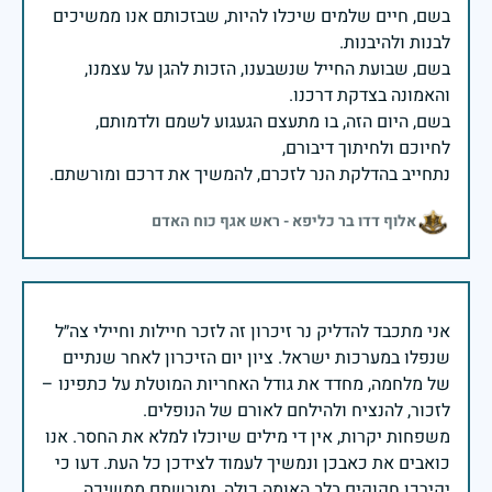
בשם, חיים שלמים שיכלו להיות, שבזכותם אנו ממשיכים
בשם, שבועת החייל שנשבענו, הזכות להגן על עצמנו,
בשם, היום הזה, בו מתעצם הגעגוע לשמם ולדמותם,
נתחייב בהדלקת הנר לזכרם, להמשיך את דרכם ומורשתם.
אלוף דדו בר כליפא - ראש אגף כוח האדם
אני מתכבד להדליק נר זיכרון זה לזכר חיילות וחיילי צה״ל
שנפלו במערכות ישראל. ציון יום הזיכרון לאחר שנתיים
של מלחמה, מחדד את גודל האחריות המוטלת על כתפינו –
משפחות יקרות, אין די מילים שיוכלו למלא את החסר. אנו
כואבים את כאבכן ונמשיך לעמוד לצידכן כל העת. דעו כי
יקירכן חקוקים בלב האומה כולה, ומורשתם ממשיכה