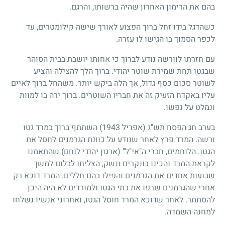
בהם את הרימון האחרון שהיה ברשותו, והרגם.
כשהדגל בידו זחל ברוך הפצוע לאורך שישה קילומטרים, עד
לכפר הסמוך בו הגישו לו עזרה.
עם חזרתו לוורשה נודע לברוך כי אחותו יושבת בבית הסוהר
שבגטו תחת שמירת שוטר יהודי. ברוך הלך להצילה והציע
לשוטר סכום כסף גדול, אך הלה ביקש יותר. משהחל ברוך לאיים
עליו באקדח הזעיק זה את חבריו השוטרים. ברוך ירה בו למוות
ונמלט על נפשו.
בערב חג הפסח תש"ג (אפריל 1943) השתתף ברוך במרד גטו
ורשה. המרד פרץ לאחר שנודע על כוונת הגרמנים לחסל את
הגטו. הלוחמים, חברי ה"אי"ל" (ארגון יהודי לוחם) שהתאמנו
לקראת המרד והכינו בונקרים ונשק, הצליחו לבלום למשך
שבועות אחדים את הגרמנים והפילו בהם חללים. המרד דוכא רק
אחרי שהגרמנים שרפו את בתי הגטו ולמורדים לא היה היכן
להסתתר. לאחר שדוכא המרד חוסל הגטו, ואחרוני אנשיו נשלחו
למחנה השמדה.