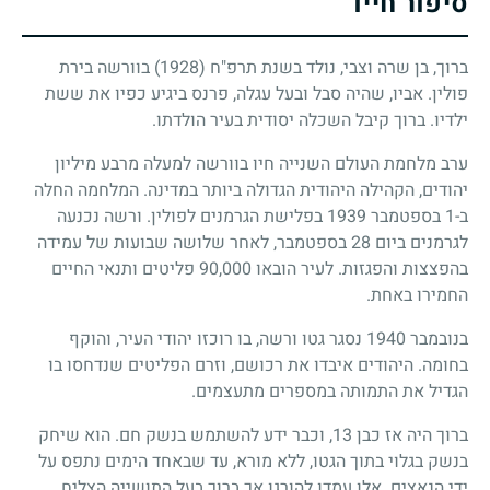
סיפור חייו
ברוך, בן שרה וצבי, נולד בשנת תרפ"ח (1928) בוורשה בירת
פולין. אביו, שהיה סבל ובעל עגלה, פרנס ביגיע כפיו את ששת
ילדיו. ברוך קיבל השכלה יסודית בעיר הולדתו.
ערב מלחמת העולם השנייה חיו בוורשה למעלה מרבע מיליון
יהודים, הקהילה היהודית הגדולה ביותר במדינה. המלחמה החלה
ב-1 בספטמבר 1939 בפלישת הגרמנים לפולין. ורשה נכנעה
לגרמנים ביום 28 בספטמבר, לאחר שלושה שבועות של עמידה
בהפצצות והפגזות. לעיר הובאו 90,000 פליטים ותנאי החיים
החמירו באחת.
בנובמבר 1940 נסגר גטו ורשה, בו רוכזו יהודי העיר, והוקף
בחומה. היהודים איבדו את רכושם, וזרם הפליטים שנדחסו בו
הגדיל את התמותה במספרים מתעצמים.
ברוך היה אז כבן 13, וכבר ידע להשתמש בנשק חם. הוא שיחק
בנשק בגלוי בתוך הגטו, ללא מורא, עד שבאחד הימים נתפס על
ידי הנאצים. אלו עמדו להורגו אך ברוך בעל התושייה הצליח