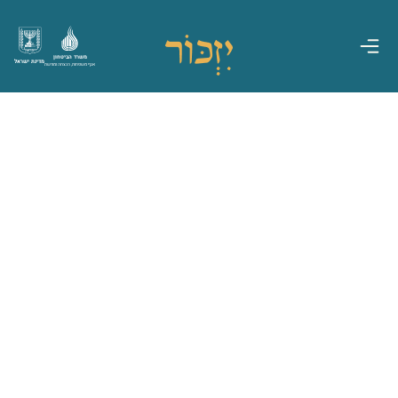
משרד הביטחון
מדינת ישראל
אגף משפחות, הנצחה ומורשת