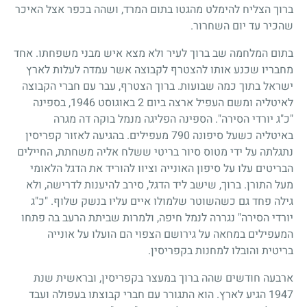
ברוך הצליח להימלט מהגטו בתום המרד, ושהה בכפר אצל האיכר
שהכיר עד יום השחרור.
בתום המלחמה שב ברוך לעיר ולא מצא איש מבני משפחתו. אחד
מחבריו שכנע אותו להצטרף לקבוצה אשר עמדה לעלות לארץ
ישראל בתוך כמה שבועות. ברוך הצטרף, עבר עם חברי הקבוצה
לאיטליה ומשם העפיל ארצה ביום 2 באוגוסט 1946, בספינה
"כ"ג יורדי הסירה". הספינה הפליגה מנמל בוקה דה מגרה
באיטליה כשעל סיפונה 790 מעפילים. בהגיעה לאזור קפריסין
נתגלתה על ידי מטוס סיור בריטי ששלח אליה משחתת, החיילים
הבריטים עלו על סיפון האונייה וציוו להוריד את הדגל הלאומי
מעל התורן. ברוך, שישב ליד הדגל, סירב להיענות לדרישה, ולא
גילה פחד גם כשהשוטר שלמולו איים עליו בנשק שלוף. "כ"ג
יורדי הסירה" נגררה לנמל חיפה, ולמרות שביתת הרעב בה פתחו
המעפילים במחאה על גירושם הצפוי הם הועלו על אונייה
בריטית והובלו למחנות בקפריסין.
ארבעה חודשים שהה ברוך במעצר בקפריסין, ובראשית שנת
1947 הגיע לארץ. הוא התגורר עם חברי קבוצתו בעפולה ועבד