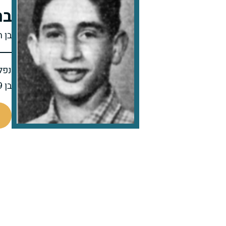
בר
בן ח
נפל 
בן 19 בנופלו
8620