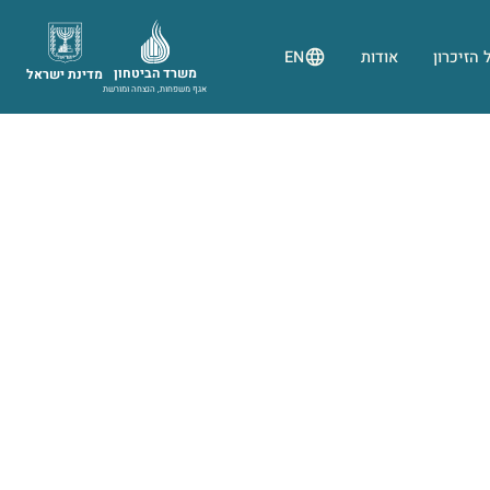
 הזיכרון
אודות
EN
משרד הביטחון
מדינת ישראל
אגף משפחות, הנצחה ומורשת