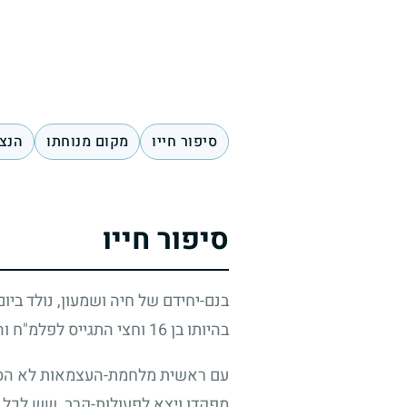
סיפור חייו
מקום מנוחתו
הנצח
סיפור חייו
בנם-יחידם של חיה ושמעון, נולד ביום
בהיותו בן
16
וחצי התגייס לפלמ"ח ו
עם ראשית מלחמת-העצמאות לא הסכים
מפקדו ויצא לפעולות-קרב, שש לכל 