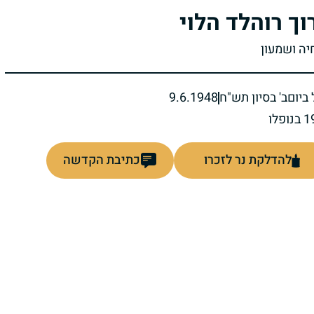
וך רוהלד הלוי
יה ושמעון
ביום
ב' בסיון תש"ח
9.6.1948
להדלקת נר לזכרו
כתיבת הקדשה