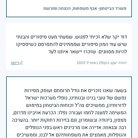
משרד הביטחון- אגף משפחות, הנצחה ומורשת
דוד יקר שלא זכיתי לפגוש. שמעתי מעט סיפורים והבנתי
שיש עוד המון סיפורים שממתינים להתפרסם כשיפסיקו
להיות מסווגים. שזכרו יישאר איתנו לעד
יהודה יעקב כהן
|
29 באפריל 2025
דיווח
בשעה שאנו זוכרים את גודל תרומתם ועומק מסירות
נפשם של טובי בנינו ובנותינו, נופלי מערכות ישראל
לדורותיהן, ממשיכים צה"ל וכוחות הביטחון במימוש
המשימה למענה לחמו ועבורה נפלו: הכרעת אויבינו מדרום,
מצפון, ביהודה ובשומרון, וגם בזירות רחוקות יותר. בהערכה
רבה ובגאווה אדירה אנו מרכינים ראש בפני הנופלים
והנופלות, מאמצים את משפחותיהם אל לבנו, וממשיכים