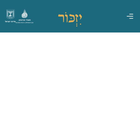
משרד הביטחון
מדינת ישראל
אגף משפחות, הנצחה ומורשת