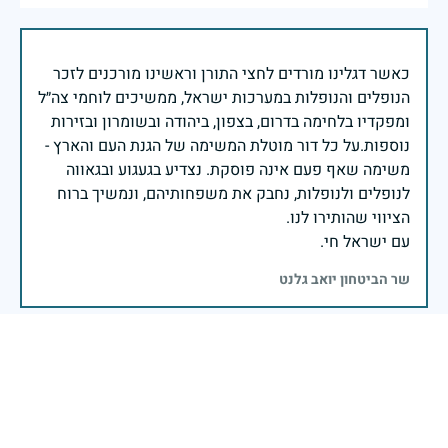
כאשר דגלינו מורדים לחצי התורן וראשינו מורכנים לזכר
הנופלים והנופלות במערכות ישראל, ממשיכים לוחמי צה״ל
ומפקדיו בלחימה בדרום, בצפון, ביהודה ובשומרון ובזירות
נוספות.על כל דור מוטלת המשימה של הגנת העם והארץ -
משימה שאף פעם אינה פוסקת. נצדיע בגעגוע ובגאווה
לנופלים ולנופלות, נחבק את משפחותיהם, ונמשיך ברוח
עם ישראל חי.
שר הביטחון יואב גלנט
כל נר הוא זיכרון יחיד ומיוחד, על חיים שהיו ואינם, געגוע
שנצרב עמוק בלב, עולם ומלואו. הנרות כולם הם זיכרון של