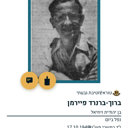
4079
טוראי
חטיבת גבעתי
ברוך-ברנרד פיירמן
בן יהודית ויחיאל
נפל ביום
י"ד בתשרי תש"ט
17.10.1948