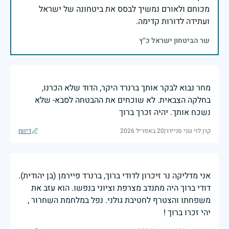
מכוחם ולאורם נמשיך לבסס את ביטחונה של ישראל
ועתידה לדורות קדימה.
שר הביטחון ישראל כ"ץ
מחר נבוא לבקר אותך ברנרד היקר, הדוד שלא הכרנו,
בחלקה הצבאית. לא שוכחים את ההבטחה לסבא- שלא
נשכח אותך. יהיה זכרך ברוך
קרן לוי גנני סניידר
|
20 באפריל 2026
דיווח
אני מדליקה נר זיכרון לדודי ברוך, ברנרד פיירמן (בן יהודית).
דודי ברוך היה מתנדב מצרפת וציוני בנפשו. הוא עזב את
משפחתו והצטרף לחטיבת גולני. נפל במלחמת השחרור ,
יהי זכרו ברוך !