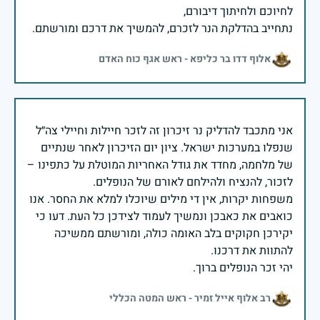
נתחייב בהדלקת הנר לזכרם, להמשיך את דרכם ומורשתם.
אלוף דדו בר כליפא - ראש אגף כוח האדם
אני מתכבד להדליק נר זיכרון זה לזכר חיילות וחיילי צה״ל
שנפלו במערכות ישראל. ציון יום הזיכרון לאחר שנתיים
של מלחמה, מחדד את גודל האחריות המוטלת על כתפינו –
משפחות יקרות, אין די מילים שיוכלו למלא את החסר. אנו
כואבים את כאבכן ונמשיך לעמוד לצידכן כל העת. דעו כי
יקירכן חקוקים בלב האומה כולה, ומורשתם ממשיכה
יהי זכר הנופלים ברוך.
רב אלוף אייל זמיר - ראש המטה הכללי