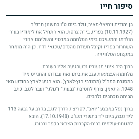
סיפור חייו
בן יהודית ויחיאל-מאיר, נולד ביום ט"ו בחשוון תרפ"ח
(10.11.1927)
בפריז, בירת צרפת. הוא התחיל את לימודיו בעיר-
הולדתו והמשיכם בימי המלחמה במרסיי והשלימם אחרי
השחרור בפריז וקיבל תעודת מהנדס
/
טכנאי רדיו. כן היה מומחה
במקצוע הטלוויזיה.
ברוך היה ציוני מנעוריו וכשהגיעה אליו בשורת
מלחמת-העצמאות עזב את ביתו ואת עבודתו והתגייס מיד
במסגרת המח"ל (מתנדבי חוץ-לארץ). הוא הגיע לארץ בחודש מאי
1948
, התאמן, צורף לחטיבת "גבעתי" ו"גולני" ועבר לנגב. כתב
הביתה מכתבים נלהבים.
ברוך נפל במבצע "יואב", לפריצת הדרך לנגב, בקרב על גבעה
113
ליד נגבה, ביום י"ד בתשרי תש"ט
(17.10.1948)
. הובא
למנוחת-עולמים בבית-הקברות הצבאי בכפר ורבורג.