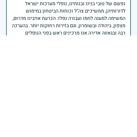
נפשם של טובי בנינו ובנותינו, נופלי מערכות ישראל
לדורותיהן, ממשיכים צה"ל וכוחות הביטחון במימוש
המשימה למענה לחמו ועבורה נפלו: הכרעת אויבינו מדרום,
מצפון, ביהודה ובשומרון, וגם בזירות רחוקות יותר. בהערכה
רבה ובגאווה אדירה אנו מרכינים ראש בפני הנופלים
והנופלות, מאמצים את משפחותיהם אל לבנו, וממשיכים
במשימה להבטחת קיומה של ישראל לדורי דורות. יחד
נעשה ונצליח.
שר הביטחון ישראל כ"ץ
יהי זכרו ברוך
יצחק כבריאן
|
1 בינואר 2025
דיווח
זיכרון חללינו מהווה עבורנו צו חיים, להמשיך ולפעול