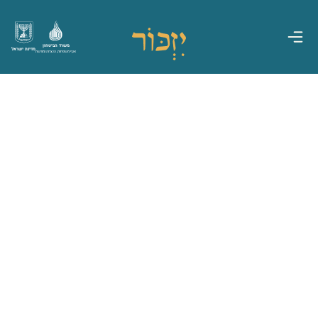
משרד הביטחון
מדינת ישראל
אגף משפחות, הנצחה ומורשת