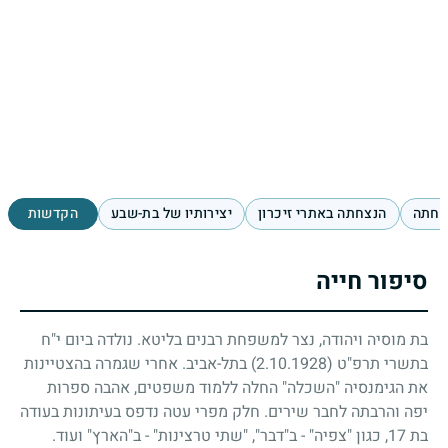
וחתה
הנצחתה באתרי זיכרון
יצירותיו של בת-שבע
הקדשות
סיפור חייה
בת מוסיה ויהודה, נצר למשפחת רבנים בליטא. נולדה ביום י"ח
בתשרי תרפ"ט
(2.10.1928)
בתל-אביב. אחרי שגמרה בהצטיינות
את הגימנסיה "השכלה" החלה ללמוד משפטים, אהבה ספרות
יפה והרבתה לחבר שירים. חלק מפרי עטה נדפס בעיתונות בעודה
בת
17
, כגון "צפיה" - ב"דבר", "שתי טרצינות" - ב"הארץ" ועוד.