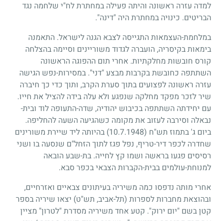
למדה עזרה ראשונה והיתה פעילה במחתרת לח"י שלחמה נגד
הבריטים. כינויה במחתרת היה "דינה".
במלחמת-העצמאות התגייסה לצבא הגנה לישראל. התאמנה
בימאות בקיסריה, הועברה לגדוד משוריינים וסיימה בהצלחה
קורס חובשות מחלקתיות. אחרי תום ההפוגה הראשונה
השתתפה כחובשת בקרבות מבצע "דני". במסירות-נפש הגישה
עזרה ראשונה לפצועים בתוך סערת הקרב, ותוך כדי כך חיברה
שיר לזכר מפקד מחלקה שנפגע ולא עלה בידה להציל את חייו.
עם יחידתה השתתפה בכיבוש יהודיה, שדה-התעופה לוד ובית-
נבאלה וסירבה לעזוב את מקומה כשהגיעה השעה להחליפה.
ביום ג' בתמוז תש"ח
(10.7.1948)
בהיותה ליד שיירת משורינים
שחדרה לכפר דיר-טריף, נפל פגז לתוך הזחל"ם שנסעה בו ושני
רסיסים פגעו בראשה ושמו קץ לחייה. בת-שבע הובאה
למנוחת-עולמים בבית-הקברות הצבאי בכפר סבא.
אחרי מותה נדפסו כמה משיריה בעיתונים צבאיים ואזרחיים,
ובהוצאת מחברות לספרות (תל-אביב, תש"ט) יצאו שיריה בספר
קטן בשם "יום ירוק". קטע אחד משיריה מסדרת "לטרון" מציין