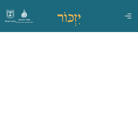
משרד הביטחון
מדינת ישראל
אגף משפחות, הנצחה ומורשת