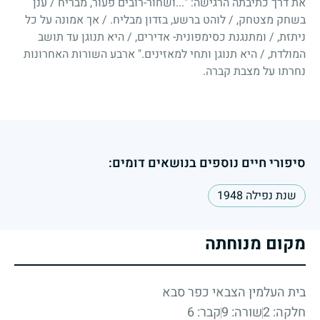
את דרך כתיבתה הרגישה: "...ושחור-רובים פעור, מבריח
/
ענן
בשחק מצטחק,
/
לוהט ברשע, בזדון מבליח.
/
אך אמונה על כל
ניתזת,
/
ומתנגנת כסימפונית- אדירים,
/
היא תנוגן עד תושב
המולדת,
/
היא תנוגן ותחי למאזינים." ארבע השורות האחרונות
נחרתו על מצבת קברה.
סיפורי חיים נוספים בנושאים דומים:
שנת נפילה 1948
מקום מנוחתה
בית העלמין הצבאי כפר סבא
חלקה: 2
שורה: 9
קבר: 6