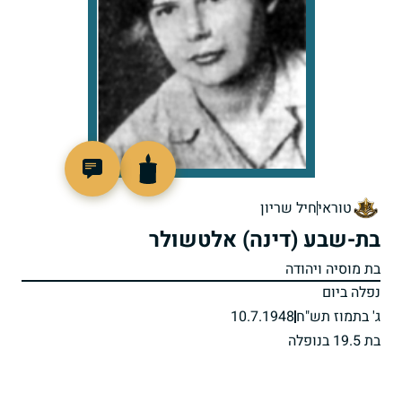
90151
טוראי
חיל שריון
בת-שבע (דינה) אלטשולר
בת מוסיה ויהודה
נפלה ביום
ג' בתמוז תש"ח
10.7.1948
בת 19.5 בנופלה