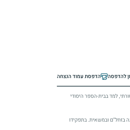
ון להדפסה
הדפסת עמוד הנצחה
ורתי, למד בבית-הספר היסודי
גה בזחל"ם ובמשאית. בתפקידו