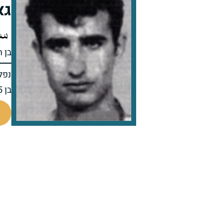
גא
בן ח
נפל 
בן 35 בנופלו
510998