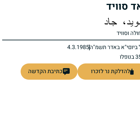
ד סוויד
ולה וסוויד
ביום
י"א באדר תשמ"ה
4.3.1985
להדלקת נר לזכרו
כתיבת הקדשה