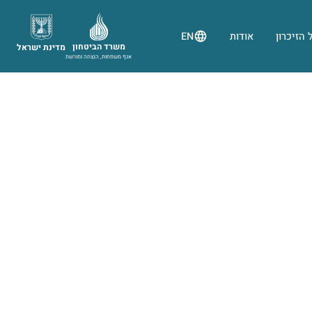
 הזיכרון
אודות
EN
משרד הביטחון
מדינת ישראל
אגף משפחות, הנצחה ומורשת