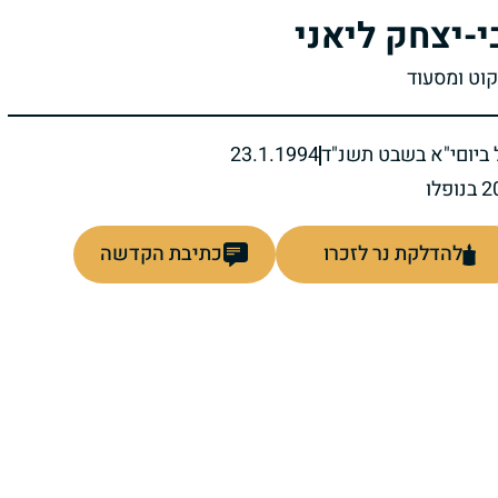
י-יצחק ליאני
קוט ומסעוד
ביום
י"א בשבט תשנ"ד
23.1.1994
להדלקת נר לזכרו
כתיבת הקדשה