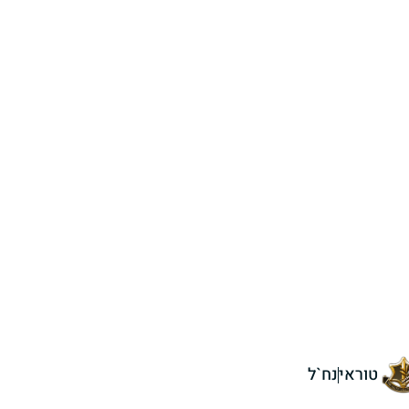
טוראי
נח`ל