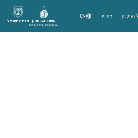
 הזיכרון
אודות
EN
משרד הביטחון
מדינת ישראל
אגף משפחות, הנצחה ומורשת