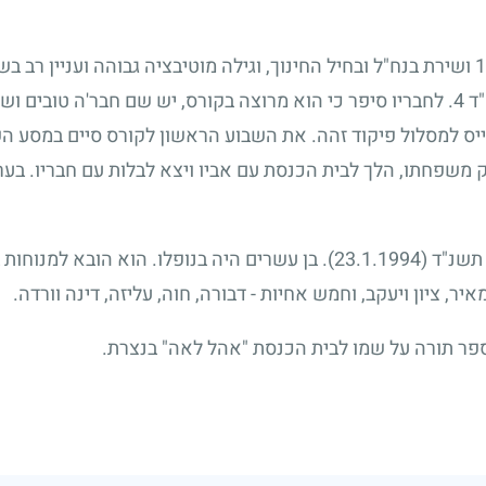
1
ושירת בנח"ל ובחיל החינוך, וגילה מוטיבציה גבוהה ועניין רב בש
"ד
4
. לחבריו סיפר כי הוא מרוצה בקורס, יש שם חבר'ה טובים וש
יס למסלול פיקוד זהה. את השבוע הראשון לקורס סיים במסע השב
ק משפחתו, הלך לבית הכנסת עם אביו ויצא לבלות עם חבריו. בער
 תשנ"ד
(23.1.1994)
. בן עשרים היה בנופלו. הוא הובא למנוחות 
ר, ציון ויעקב, וחמש אחיות - דבורה, חוה, עליזה, דינה וורדה.
פר תורה על שמו לבית הכנסת "אהל לאה" בנצרת.