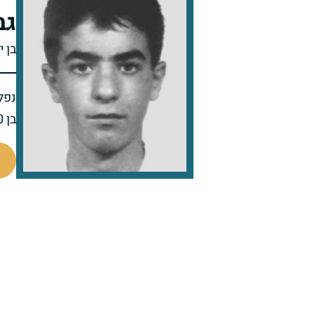
גב
בן י
נפל 
בן 20 בנופלו
513911