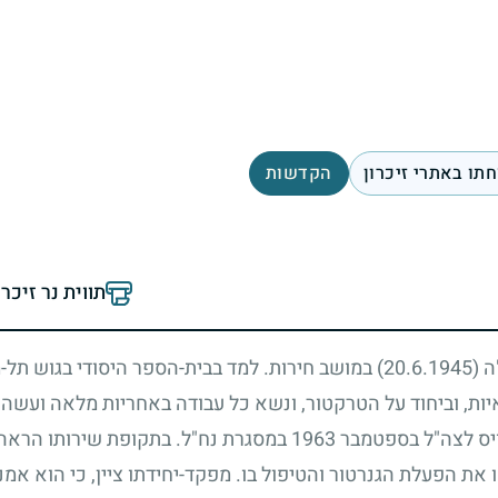
תו באתרי זיכרון
הקדשות
תווית נר זיכר
"ה
(20.6.1945)
במושב חירות. למד בבית-הספר היסודי בגוש תל-מ
איות, וביחוד על הטרקטור, ונשא כל עבודה באחריות מלאה ועשה
גויס לצה"ל בספטמבר
1963
במסגרת נח"ל. בתקופת שירותו הראה רצ
 את הפעלת הגנרטור והטיפול בו. מפקד-יחידתו ציין, כי הוא אמ