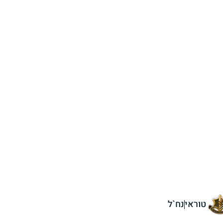
טוראי
נח`ל