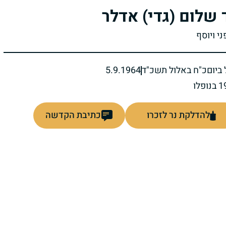
 שלום (גדי) אדלר
ני ויוסף
ביום
כ"ח באלול תשכ"ד
5.9.1964
להדלקת נר לזכרו
כתיבת הקדשה