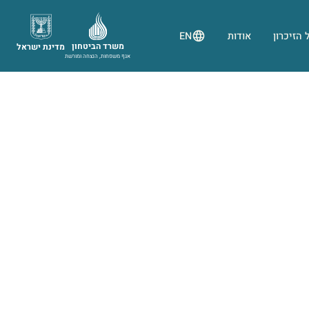
 הזיכרון
אודות
EN
משרד הביטחון
מדינת ישראל
אגף משפחות, הנצחה ומורשת