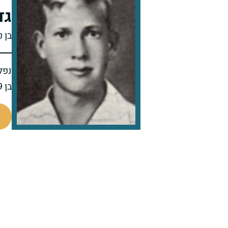
גד
בן פ
נפל 
בן 19 בנופלו
46916