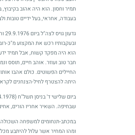
תמיר וחסון. הוא היה אהוב בקיבוץ, ב
בעבודה, אחראי, בעל ידיים טובות ול
גדעון גויס לצה"ל ביום
29.9.1976
והו
ובעקבותיו רכש את המקצוע מ"כ-רובא
הוא היה מפקד קשוח, אבל תמיד ידע
חבר טוב ועוזר. אוהב חיים, תוסס ונמ
החיילים הפשוטים. כולם אהבו אותו
היתה להצטרף לחיל-הצנחנים לקראת
ביום שלישי ד' בניסן תשל"ח
(11.4.1978)
שבחיפה. השאיר אחריו הורים, אחים 
במכתב-תנחומים למשפחה השכולה, כתב 
ומהו המחיר אשר עלול להיתבע מכל א