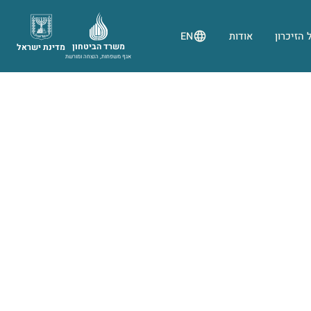
 הזיכרון
אודות
EN
משרד הביטחון
מדינת ישראל
אגף משפחות, הנצחה ומורשת