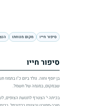
סיפור חייו
מקום מנוחתו
הנצח
סיפור חייו
בן יוסף וחוה. נולד ביום כ"ו בתמוז ת
שבמקום, במגמה של חשמל.
בכיתה י' הצטרף לתנועת הצופים, לש
חובב-ספורט והצטיין בכדורסל. בכיתה