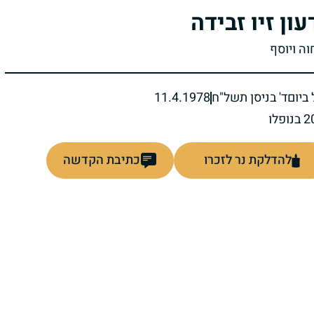
עון זיו זבידה
וה ויוסף
ביום
ד' בניסן תשל"ח
11.4.1978
להדלקת נר לזכרו
כתיבת הקדשה