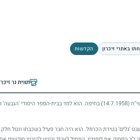
תו באתרי זיכרון
הקדשות
תווית נר זיכר
שי"ח
(14.7.1958)
בחיפה. הוא למד בבית-הספר היסודי 'הגבעה' ו
בט 'גלים' בטירת הכרמל. הוא היה חבר פעיל בשכבתו ונטל חלק 
 י"ב הפסיק את לימודיו, התחיל לעבוד והגיע לקיבוץ חודשים אחדי