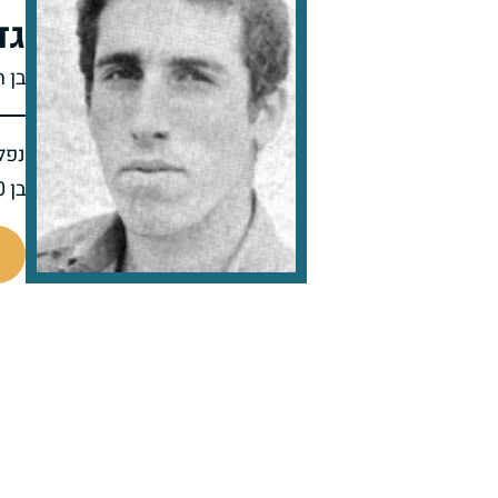
גד
בן ח
נפל 
בן 20 בנופלו
97662