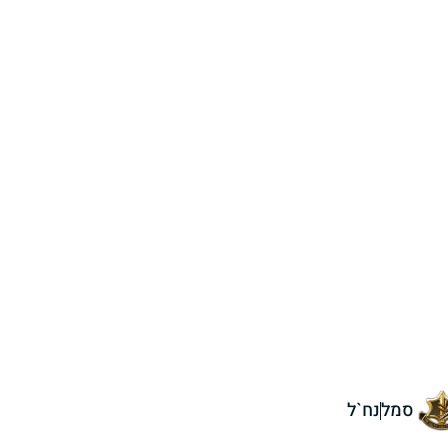
סמל
נח`ל