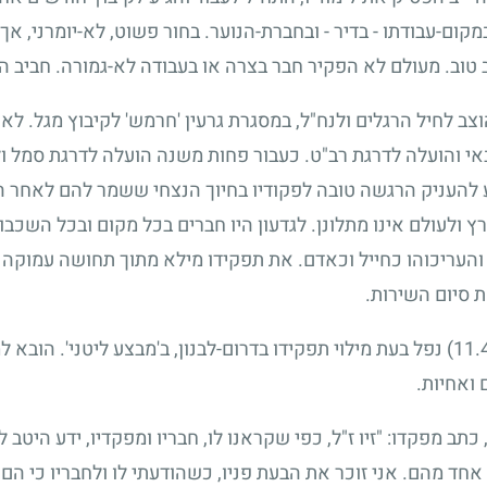
מקום-עבודתו - בדיר - ובחברת-הנוער. בחור פשוט, לא-יומרני, אך
ב טוב. מעולם לא הפקיר חבר בצרה או בעבודה לא-גמורה. חביב הי
צב לחיל הרגלים ולנח"ל, במסגרת גרעין 'חרמש' לקיבוץ מגל. לא
י והועלה לדרגת רב"ט. כעבור פחות משנה הועלה לדרגת סמל ול
 להעניק הרגשה טובה לפקודיו בחיוך הנצחי ששמר להם לאחר הא
רץ ולעולם אינו מתלונן. לגדעון היו חברים בכל מקום ובכל השכב
 והעריכוהו כחייל וכאדם. את תפקידו מילא מתוך תחושה עמוקה
 סיום השירות.
נפל בעת מילוי תפקידו בדרום-לבנון, ב'מבצע ליטני'. הובא 
ואחיות.
מפקדו: "זיו ז"ל, כפי שקראנו לו, חבריו ומפקדיו, ידע היטב ל
חד מהם. אני זוכר את הבעת פניו, כשהודעתי לו ולחבריו כי הם 