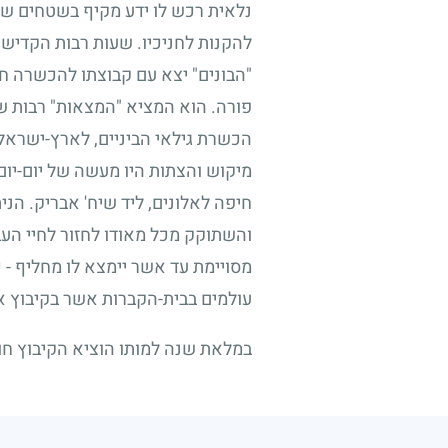
נלאית רכש לו ידע מקיף בשטחים שונ
להקנות לחניכיו. שעות רבות הקדיש ל
"הבונים" יצא עם קבוצתו להכשרה חקל
פורה. הוא המציא "המצאות" רבות ש
הכשרת גילאי הביניים, לארץ-ישראל ו
מיקוש והצתות היו מעשה של יום-יום
חיפה לאלונים, ליד שיח' אבריק. הנ
והשתוקק מכל מאודו לחזור לחיי העב
מסויימת עד אשר יימצא לו מחליף - 
עולמים בבית-הקברות אשר בקיבוץ אל
במלאת שנה למותו הוציא הקיבוץ חוב