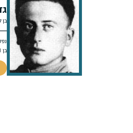
גד
בן ל
נפל 
בן 21 בנופלו
506621