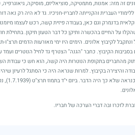
ים זה מזה: אמנות, מתמטיקה, סוציאליזם, מוסיקה, גיאוגרפיה,
לימודי העברית והקנייתה לחבריו-חניכיו. גד לא היה רק נאה דו
אית בדנמרק וגם כאן, בעבודה פיזית קשה, רכש לעצמו מיומנות ו
הקלו על החיים בהכשרה ותיקן כל דבר הטעון תיקון. בתחילת ח
נתקבל לקיבוץ אלונים. הימים היו ימי מאורעות הדמים תרצ"ו-תר
 בסביבות הקיבוץ. כחבר "הגנה" הצטרף גד לחיל הנוטרים ועמד ע
יתוק מהחברים בתקופת הנוטרות היה קשה, הוא חש כי עבודת הש
ודה והיצירה בקיבוץ. למרות שנראה היה כי הסתגל לרעיון שיהי
כנראה שלא כך היה הדבר. ביום י"ד בתמוז תרצ"ט
(1.7.1939)
, נ
ונים.
רת לזכרו ובה דברי הערכה של חבריו.