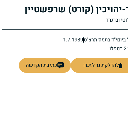
-יהויכין (קורט) שרפשטיין
וטי וברנרד
ביום
י"ד בתמוז תרצ"ט
1.7.1939
להדלקת נר לזכרו
כתיבת הקדשה