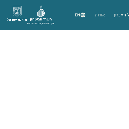
 הזיכרון
אודות
EN
משרד הביטחון
מדינת ישראל
אגף משפחות, הנצחה ומורשת