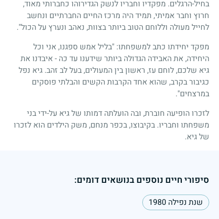
בחיל-הרגלים. מפקדיו וחבריו לנשק הגדירוהו כחברותי מאוד,
חרוץ וחבר אמיתי, תמיד היה מרכז החיים החברתיים ונחשב
לחייל מעולה וללוחם הטוב ביותר בצוות, נאהב ונערץ על הכול".
מפקד יחידתו כתב למשפחתו: "בליל אמש ספגנו, אני וכל
היחידה, את האבידה הגדולה ביותר שידענו עד כה
-
איבדנו את
גיא שלכם, לוחם עז, ראשון בין המעולים, בעל לב זהב. גיא נפל
כגיבור בקרב, שהוא אחד הקרבות הקשים והבלתי פוסקים
במרצחים".
לזכרו הופיעה חוברת, ובה הועלתה דמותו של גיא על-ידי בני
משפחתו וחבריו. בקיבוצו, בכפר מנחם, משק הילדים הוא לזכרו
של גיא.
סיפורי חיים נוספים בנושאים דומים:
שנת נפילה 1980