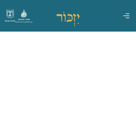
משרד הביטחון
מדינת ישראל
אגף משפחות, הנצחה ומורשת