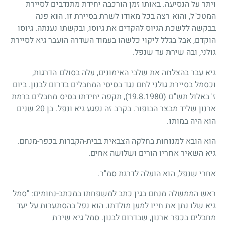
ויתר על הנסיעה. באותו זמן הורכבה יחידת מתנדבים לסיירת
המטכ"ל, והוא רצה בכל מאודו לשרת בסיירת זו. הוא פנה
בבקשה ללשכת הגיוס להקדים את גיוסו, ובקשתו נענתה. גיוסו
הוקדם, אבל בגלל ליקוי כלשהו בעמוד השדרה הועבר גיא לסיירת
גולני, ובה שירת עד שנפל.
גיא עבר בהצלחה את שלבי האימונים, עלה בסולם הדרגות,
וכסמל בסיירת גולני לחם נגד בסיסי המחבלים בדרום לבנון. ביום
ז' באלול תש"ם
(19.8.1980)
, תקפה יחידתו בסיס מחבלים ברמת
ארנון שליד מבצר הבופור. בקרב זה נפגע גיא ונפל. בן
20
שנים
הוא היה במותו.
הוא הובא למנוחות בחלקה הצבאית בבית-הקברות בכפר-מנחם.
גיא השאיר אחריו הורים ושלושה אחים.
אחרי שנפל, הוא הועלה לדרגת סמ"ר.
ראש הממשלה מנחם בגין כתב למשפחתו במכתב-נחומים: "סמל
גיא שלו נתן את חייו למען מולדתו. הוא נפל בהסתערות על יעד
מחבלים בכפר ארנון, שבדרום לבנון. סמל גיא שירת