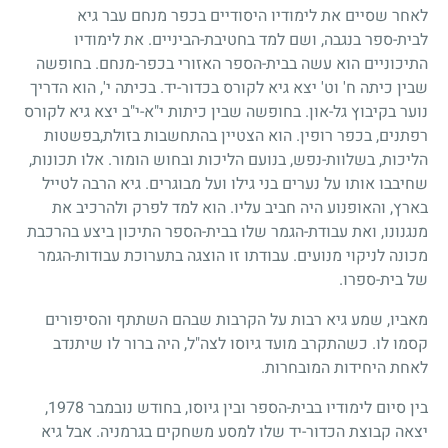
לאחר שסיים את לימודיו היסודיים בכפר מנחם עבר גיא
לבית-ספר בנגבה, ושם למד בחטיבת-הביניים. את לימודיו
התיכוניים הוא עשה בבית-הספר האזורי בכפר-מנחם. בחופשה
שבין כיתה ח' וט' יצא גיא לקורס בכדור-יד. בכיתה י', הוא הדריך
נוער בקיבוץ גל-און. בחופשה שבין כיתות י"א-י"ב יצא גיא לקורס
רפתנים, בכפר רופין. הוא הצטיין בהתחשבות בזולת,בפשטות
הליכות, בשלוות-נפש, בנועם הליכות ובחוש הומור. אלו תכונות,
שחיבבו אותו על נערים בני גילו ועל מבוגרים. גיא הרבה לטייל
בארץ, והאופנוע היה חביב עליו. הוא למד לפרק ולהרכיב את
מנגנונו, ואת עבודת-הגמר שלו בבית-הספר התיכון ביצע בהרכבת
מכונה לניקוי מנועים. עבודתו זו הוצגה בתערוכת עבודות-הגמר
של בית-ספרו.
מאביו, שמע גיא רבות על הקרבות שבהם השתתף והסיפורים
קסמו לו. כשהתקרב מועד גיוסו לצה"ל, היה ברור לו שיתנדב
לאחת היחידות המובחרות.
בין סיום לימודיו בבית-הספר ובין גיוסו, בחודש נובמבר
1978
,
יצאה קבוצת הכדור-יד שלו למסע משחקים בגרמניה. אבל גיא