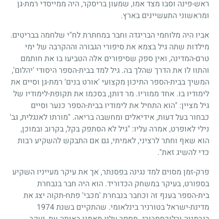
ראש-פינה וסבו מצד אמו, שמעון בריסקר, היה ממייסדי רמת-גן
ומראשוני התעשיינים בארץ.
אביו היה מלוחמי הבריגדה וחבר במחתרת לח"י שלחמה בבריטים.
מילדות שתה גיל בצמא את סיפורי הגבורה וההקרבה של ימי
טרם-המדינה, ואין ספק שסיפורים אלה הטביעו בו את חותמם
והתוו לו את הדרך שהלך בה. גיל למד בבית-הספר היסודי 'יהלום',
המשיך בבית-הספר התיכון מקצועי 'אורט בנים' רמת-גן וסיים את
לימודיו בו. אחד ממוריו. מר דותן, בסכמו את תקופת-לימודיו של
גיל מציין: "הוא התחיל את לימודיו בבית-הספר כנער וסיים
כבחור בעל דעות, אידיאלים ומחשבה בריאה. "מורתו לאנגלית, גב'
נילי לאופרט, אמרה עליו: "גיל לא הסתפק בקל, בקרוב ובמוכן,
הוא שאף וחתר לרציני, לאמיתי, גם אם התבקש להשקיע רבות
כדי להשיג זאת".
פרק-זמן מסוים למד נגינה בפסנתר, אך את עיקר מעייניו השקיע
בספורט, בעיקר במשחק הכדוריד. הוא היה חבר בנבחרת
בית-הספר בענף זה וכחבר בנבחרת 'מכבי' פתח-תקוה יצג את
מדינת-ישראל בטורניר בינלאומי. שהתקיים בשנת
1974