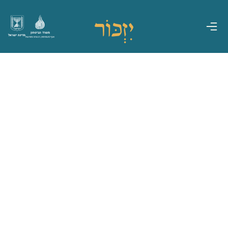
משרד הביטחון
מדינת ישראל
אגף משפחות, הנצחה ומורשת