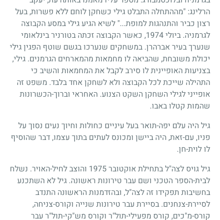
בגרמניה ובלוכסמבורג. מספר עליו מאמנו באותה עת, יעקב
הרלינג: "מההתחלה התבלט גילי כשחקן לוחם ללא פשרות, בעל
רצון כביר והתנהגות למופת..." לשיא הגיע גילי במסע הקבוצה
לגרמניה. ביולי
1974
, כאשר הקבוצה זכתה בטורניר בינלאומי
שנערך בעיר אברהרן. במשחקים שנערכו בגשם שוטף הפגין גילי
יכולת משובחת, שהביאה לו מחמאות מהמארחים הגרמנים. גילי,
בצניעות האופיינית לו סירב לקבל את המחמאות והשיב כי
התהילה שייכת לכל הקבוצה ולא לשחקן אחד בלבד. משפט זה
אופייני לגילי השחקן השקט הצנוע. האחראי וברוך-הכשרונות
שהמות קטלו באבו.
גיל היה עלם יפה-תואר בעל עיניים כחולות וחיוך נעים נסוך על
פניו, עם-זאת, היה ביישן ומכונס לעתים בתוך עצמו, דבר שהוסיף
לו לוית-חן.
גיל גויס לצה"ל בתחילת אוקטובר
1975
והוצב לחיל-האויר. נשלח
לבית-הספר הטכני ושם עבר טירונות ראשונה. גיל לא השתכנע
בחשיבות תפקידו זה לצה"ל, ובהזדמנות הראשונה התנדב
לסיירת-צנחנים. בסיירת עבר טירונות שנייה וקורס-צניחה,
קורס-מ"כים, קורס מפעילי-תול"ר וקורס מש"קי-תול"ר עבר