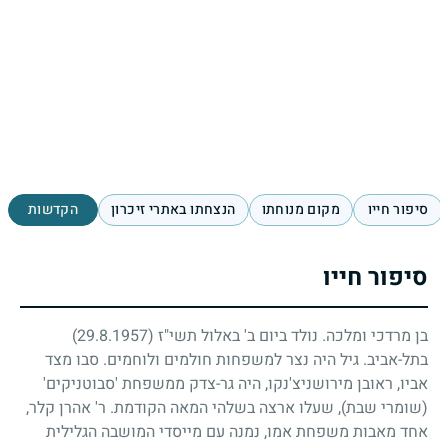
סיפור חייו
מקום מנוחתו
הנצחתו באתרי זיכרון
הקדשות
סיפור חייו
בן מרדכי ומלכה. נולד ביום ב' באלול תשי"ז
(29.8.1957)
בתל-אביב. גיל היה נצר למשפחות חולמים ולוחמים. סבו מצד
אביו, ראובן מירושניצ'נקו, היה גר-צדק ממשפחת 'סבוטניקים'
(שומרי שבת), שעלו ארצה בשלהי המאה הקודמת. ר' אהרן קלר,
אחד מאבות משפחת אמו, נמנה עם מייסדי המושבה הגלילית