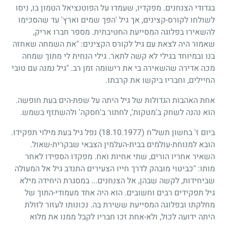
בגדודי הצנחנים. מפקדיו, שעמדו על הפוטנציאל הטמון בו, ניסו
לשולחו לקורס-קצינים, אך גיל 'הפך שמים וארץ' עד שהסכימו
להשאירו בפלוגה המסייעת החטיבתית. מספר חברו אריק,
שאמור היה לצאת עם גיל לקורס הקצינים: "את השמחה שאחזה
בנו ובמיוחד בגילי לא קשה לתאר. גילי הנחית לי מתוך שמחה
מכה אדירה שהשאירה בי את רישומה זמן רב. "גיל נמנה עם טובי
החיילים, וחבריו ביקשו את קרבתו.
אחת האהבות הגדולות של גיל היתה על שפת-הים בעת חופשה.
הוא נהנה לשחק ב'מטקות', לחתור ב'חסקה' ולהשתזף בשמש.
ביום ז' בחשון תשל"ח
(18.10.1977)
נפל גיל בעת מילוי תפקידו.
הובא למנוחת-עולמים בבית-העלמין הצבאי שבקרית-שאול.
השאיר אחריו הורים, שתי אחיות ואח. מפקדו הספידו לאחר
מותו: "כביטוי מובהק לדרך חייו הצעירים התנדב גיל אל המעולה
שביחידות, לקשה שבהן, אל הצנחנים... במסגרת היחידה מילא
גיל תפקידים רבים וחשובים. הוא היה אחד מעמודי-התוך של
מחלקתו ובפלוגה המסייעת ששירת בה. נכונותו לעזור לזולת
היתה ידועה לכול, ולא-אחת זכו חבריו לקבל ממנו את מלוא