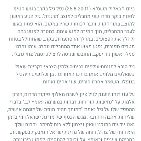
ביום ו' באלול תשס"א
(25.8.2001)
נפל גיל בקרב בגוש קטיף.
לפנות בוקר חדרו שני מחבלים למוצב 'מרגנית'. גיל הגיע ראשון
למוצב, בתוך דקות, וחבר לכוחות שהיו במקום. הוא פתח באש
לעבר המחבלים, תוך חתירה למגע עימם, במטרה לפגוע בהם
ולחלץ את הפצועים. במהלך ההסתערות, בקרב שהתחולל בטווח
מטרים ספורים, נפגע מאש אחד המחבלים ונהרג. עימו נהרגו
סמל-ראשון ניר יעקב, החובש שניסה להצילו, וסמל צחי גרבלי.
גיל הובא למנוחת-עולמים בבית-העלמין הצבאי בקריית שאול
כשאלפים מלווים אותו בדרכו האחרונה. בן שלושים היה גיל
בנופלו. השאיר אחריו הורים, שני אחים ואחות.
על עוז רוחו הוענק לגיל ציון לשבח מאלוף פיקוד הדרום, דורון
אלמוג, על "נחישות, קור רוח, דבקות במשימה ואומץ לב." בדברי
ההספד שלו על גיל נאמר: "דמותך תהיה מופת של דוגמה אישית,
שליחות, אהבה והקרבה. מגש הכסף של מדינת ישראל רווי בדמך
ואנו יודעים בתוכנו שאין ניצחון ללא רוח לחימה. והרוח שלך
היא רוחו של צה"ל, רוחה של מדינת ישראל הנאבקת בעקשנות,
בחריקת שיניים ובאומץ, על זכותה להתקיים, לממש ריבונותה