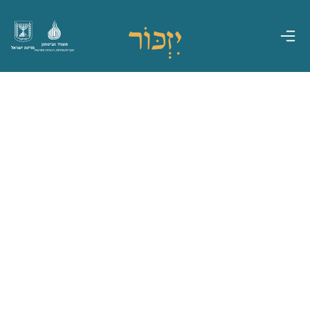
משרד הביטחון
מדינת ישראל
אגף משפחות, הנצחה ומורשת