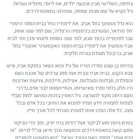
בחיפה, השלישי מבין ארבעה ילדים, אח ליוסי, סיגלית ושראל.
גיל נקרא על שם סבתו שמחה, שנהרגה בתאונת-דרכים.
הוא גדל והתחנך בתל אביב. את לימודיו החל בבית-הספר היסודי
'תל נורדאו', המשיכם ב'גימנסיה הרצליה', שם למד שנה אחת,
עבר לפנימייה בכפר סבא, למד שנה נוספת ולאחר-מכן חזר לבית
אביו והמשיך את לימודיו בבית-הספר האקסטרני 'אנקורי' בתל
אביב, בו קיבל תעודת בגרות חלקית.
בהיותו בן שבע נפרדו הוריו של גיל והוא נשאר בחזקת אביו, איש
צבא הקבע. בבית אביו ובבית אמו ספג ערכים של אהבת העם
והמולדת, סבלנות וסובלנות. אצילות, חייכנות, צניעות ואדיבות
היו חלק בלתי נפרד מאישיותו, והתייחסותו לבני אדם בדרכי
נועם היתה מקור להערצה. גיל האמין בזכות המושג 'לתת' מבלי
לצפות לתמורה וידע תמיד למצוא את החיובי בכל אדם ובכל
מצב. כל אלה הפכו אותו למנהיג חברתי לכל אורך חייו.
בטרם גיוסו נסע לביקור אצל דודתו בניו יורק. תוך כדי הביקור
נפגע קשה בתאונת-דרכים וכתוצאה מכך מיאן צה"ל לגייסו. "זה
הרס אותו," מספר האח הצעיר שראל, "הוא התעקש להתגייס