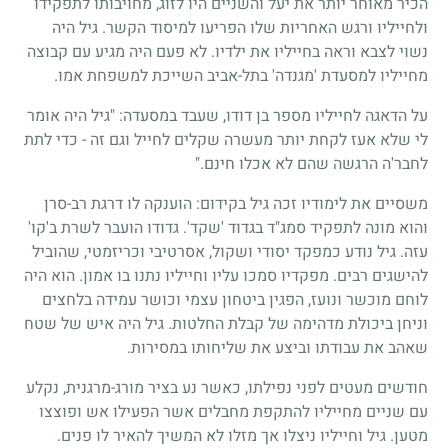
הכיר מאוחר יותר את יעל והשניים היו לזוג, מחויבותו לתפקידו
ולחייליו ורגש האחריות שלו הפריעו למיסוד הקשר. גיל היה
נשוי לצבא וראה בחייליו את ילדיו. לא פעם היה מגיע עם קבוצה
מחייליו למסעדת 'מגנדה' בתל-אביב השייכת למשפחת אמו.
על הדאגה לחייליו מספר בן דודו, שעבד במסעדה: "גיל היה אומר
לי שלא אעז לקחת יותר מעשרה שקלים לחייל וגם זה - כדי לתת
לחבר'ה הרגשה שהם לא אכלו חינם."
משסיים את לימודיו זכה גיל בקידום: הוענקה לו דרגת רב-סרן
והוא מונה לתפקיד סמג"ד בגדוד 'שקד'. גדודו הועבר לשרת ב'קו'
עזה. גיל נודע כמפקד יסודי ושקול, אסרטיבי וכריזמטי, שהוביל
להישגים רבים. מפקדיו סמכו עליו וחייליו נתנו בו אמון. הוא היה
לוחם מוכשר ונועז, הפגין ביטחון עצמי וכושר עמידה בלחצים
וניחן ביכולת מדהימה של קבלת החלטות. גיל היה איש של שטח
שאהב את עבודתו וביצע את שליחותו במסירות.
חודשים מעטים לפני נפילתו, כאשר נע בציר מורג-מרגנית, נקלע
עם שניים מחייליו להתקפת מחבלים אשר הפעילו אש ופוצצו
מטען. גיל וחייליו ניצלו אך מזלו לא המשיך להאיר לו פנים.