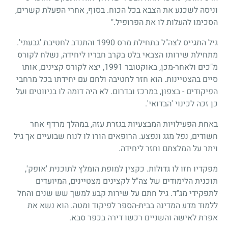
וניסה לשכנע את הצבא בכל הכוח. בסוף, אחרי הפעלת קשרים,
הסכימו להעלות לו את הפרופיל."
גיל התגייס לצה"ל בתחילת מרס
1990
והתנדב לחטיבת 'גבעתי'.
מתחילת שירותו הצבאי בלט בקרב חבריו ליחידה, נשלח לקורס
מ"כים ולאחר-מכן, באוקטובר
1991
, יצא לקורס קצינים, אותו
סיים בהצטיינות. הוא חזר לחטיבה ולחם עם יחידתו בכל מרחבי
הפיקודים - בצפון, במרכז ובדרום. לא היה דומה לו בניווטים ועל
כן זכה לכינוי 'הבדואי'.
באחת הפעילויות המבצעיות בגזרת עזה, במהלך מרדף אחר
חשודים, נפל מגג ונפצע. הרופאים הורו לו לנוח שבועיים אך גיל
ויתר על המלצתם וחזר ליחידה.
מפקדיו חזו לו גדולות. כקצין למופת הומלץ לתוכנית 'אופק',
תוכנית הלימודים של צה"ל לקצינים מצטיינים, המיועדים
לתפקידי מג"ד. גיל חתם על שירות קבע למשך שש שנים והחל
ללמוד מדע המדינה בבית-הספר לפיקוד ומטה. הוא נשא את
אפרת לאישה והשניים רכשו דירה בכפר סבא.