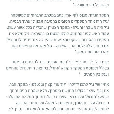
ולהגן על חיי תושביה."
מפקד הגדוד, סגן-אלוף ארז, כתב במכתב התנחומים למשפחה:
"גיל היה אחד המפקדים הטובים בחטיבה ונכון לו עתיד מבטיח.
גיל היה משכמו ומעלה - מפקד מצטיין שהצליח בכל אשר עשה,
עמוד האש לפני המחנה. כולנו הבטנו בו בהערצה. גיל מילא את
תפקידו במסירות, בשקט ובצניעות שהיו כה אופייניים לו והוביל
את היחידה להצלחה אחר הצלחה... גיל אהב את החיילים והם
אהבו אותו עד מאוד."
אביו של גיל כתב לזיכרו: "היית תעודת כבוד לנורמות הפיקוד
בצה"ל ולמופת המפקד הקורא 'אחרי'. בקיצור, היית גדול מהחיים
וענק בין המתים..."
אחיו של גיל כתבו לזיכרו: "גיל עוז, קצין וג'נטלמן
/
מפקד, חבר,
אח ובן
/
שיצר בכולנו תחושת ביטחון
/
מלא שמחת חיים וחיוך
שופע
/
'מורעל' על הצבא בשירות קבע
/
דמותך ממלאת את הלב -
הערצה
/
על רוח אומץ, נחישות ולחימה
/
על נתינה והקרבה
לחטיבה
/
דוגמה אישית נתת ובכולנו האמנת
/
על גופך וחייך לא