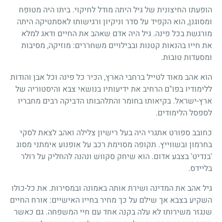
הופעתו החיצונית של גיל היתה מודל לחיקוי. ביתו היה מטופח
ומסוגנן, הוא הקפיד על סדר וניקיון ורגישותו לאסתטיקה היתה
מורגשת בכל פינה. גיל היה אדם שאהב את החיים ודאג למלא
את חייו בהנאות קטנות ובבילויים משחררים: מוזיקה, מסיבות
ומסעדות טובות.
הוא אהב מאוד לטייל ברחבי הארץ, הכיר כל פינה וכל אבן והודות
ללימודיו בפו"ם הרחיב את ידיעותיו בנושאי צבא והיסטוריה של
ארץ-ישראל. בקיאותו בחומר והתלהבותו הדביקה רבים מחבריו
לספסל הלימודים.
כחובב ספורט אתגרי היה בעל רישיון צלילה ואהב לצאת לסקי
בחרמון ובשווייץ. תקופה מסוימת רכב על אופנוע אימתני מסוג
'בנדיט' בצבע אדום. הוא שיחק סקווש ונהנה להחליק על רולר
בליידס.
גיל אהב את המדינה ושירת אותה באמונה ובמסירות. את כל-כולו
השקיע בצבא אך שילם על כך מחיר בחייו האישיים: אורח החיים
שנגזר משירותו לא עלה בקנה אחד עם חיי המשפחה. גם כאשר