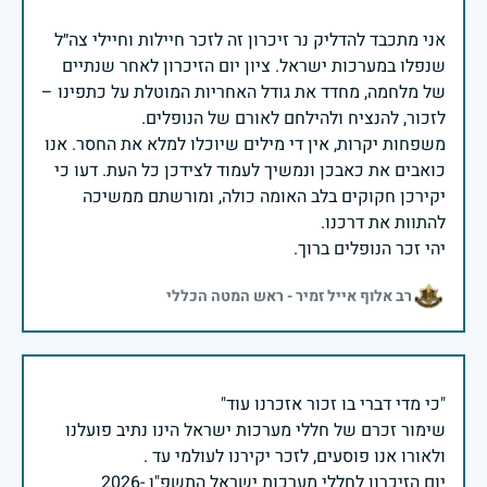
אני מתכבד להדליק נר זיכרון זה לזכר חיילות וחיילי צה״ל
שנפלו במערכות ישראל. ציון יום הזיכרון לאחר שנתיים
של מלחמה, מחדד את גודל האחריות המוטלת על כתפינו –
משפחות יקרות, אין די מילים שיוכלו למלא את החסר. אנו
כואבים את כאבכן ונמשיך לעמוד לצידכן כל העת. דעו כי
יקירכן חקוקים בלב האומה כולה, ומורשתם ממשיכה
יהי זכר הנופלים ברוך.
רב אלוף אייל זמיר - ראש המטה הכללי
שימור זכרם של חללי מערכות ישראל הינו נתיב פועלנו
יום הזיכרון לחללי מערכות ישראל התשפ"ו -2026