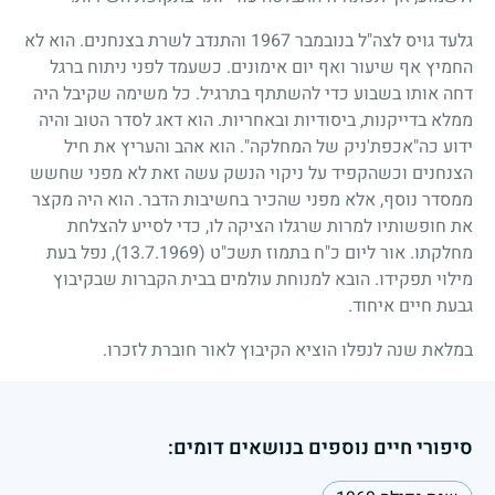
גלעד גויס לצה"ל בנובמבר
1967
והתנדב לשרת בצנחנים. הוא לא
החמיץ אף שיעור ואף יום אימונים. כשעמד לפני ניתוח ברגל
דחה אותו בשבוע כדי להשתתף בתרגיל. כל משימה שקיבל היה
ממלא בדייקנות, ביסודיות ובאחריות. הוא דאג לסדר הטוב והיה
ידוע כה"אכפת'ניק של המחלקה". הוא אהב והעריץ את חיל
הצנחנים וכשהקפיד על ניקוי הנשק עשה זאת לא מפני שחשש
ממסדר נוסף, אלא מפני שהכיר בחשיבות הדבר. הוא היה מקצר
את חופשותיו למרות שרגלו הציקה לו, כדי לסייע להצלחת
מחלקתו. אור ליום כ"ח בתמוז תשכ"ט (13.7.1969), נפל בעת
מילוי תפקידו. הובא למנוחת עולמים בבית הקברות שבקיבוץ
גבעת חיים איחוד.
במלאת שנה לנפלו הוציא הקיבוץ לאור חוברת לזכרו.
סיפורי חיים נוספים בנושאים דומים: