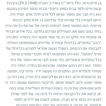
בן חיים ורות. נולד ביום י"ח באדר ב' תש"ח
(29.3.1948)
בקיבוץ
גבעת חיים ולמד בבית הספר היסודי ובבית הספר התיכון במקום.
הוא היה חבר טוב ומסור שדאג לכל פרט ולכל אדם. תמיד היה
נרתם לעבודה בלי שהיות ובלי שידחקו בו, אלא מתוך נכונות
פנימית. הוא התמסר מאוד לטיפוח הגינה של שכונת הכיתה והיה
בוחר בטוב טעם את השתילים ועורכם בחלקה. בכל אירוע חברתי
או אמנותי היה חלקו כה רב עד שאי אפשר היה בלעדיו. הוא היה
"כוכב" במחניים, בכדורגל ובמירוץ שליחים והשתתפותו הנחילה
לקבוצתו את הניצחון. כשגדל נעשה אחראי למגרש הכדורגל של
סניף "הפועל". הוא היה המחסנאי לציוד ולבגדי ספורט וטיפל
בכל במסירות ובאחריות, כפי שנהג לגבי מראה החצר של בית
הספר. הוא ניחן בחוש אסתטי, שהורגש גם בחדרו. החדר היה
מסודר להפליא ורוב החפצים היו מעשה ידיו - מדפי קיר, תמונת
עץ וקישוטים רבים. הוא דאג גם לקישוט בית הוריו, שכן היה בן
מסור ואוהב ורצה לשמח אותם. מריקועי הנחושת שעשה ניכר כי
נפש אמן-אומן שוכנת בו. בשנת השירות השלישית שהה בנוה
ים, קישט את כל הקבוצה וטיפח כל פינה בה. עוד לפני שהלך
לצבא היה גלעד איש חברה, שאהב לשבת עם ידידים, לספר
ולשמוע, אך תכונה זו התבלטה עוד יותר בתקופת השירות.