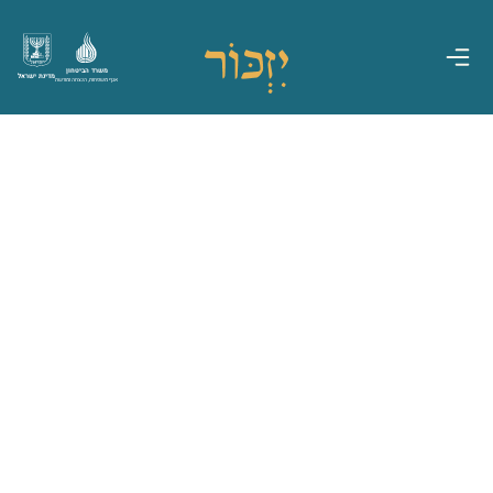
משרד הביטחון
מדינת ישראל
אגף משפחות, הנצחה ומורשת