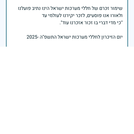
שימור זכרם של חללי מערכות ישראל הינו נתיב פועלנו
יום הזיכרון לחללי מערכות ישראל התשפ"ה -2025
משרד הביטחון- אגף משפחות, הנצחה ומורשת
אזכור, את אלו שיצאו עימי לקרב ולא שבו, ולהם אין מי
אזכור, שהכאב לא יעבור לעולם, והזמן, הוא לא מרפה ולא
אזכור, את צדקת הדרך, ואשבע שוב, שמה שהיה לא יהיה