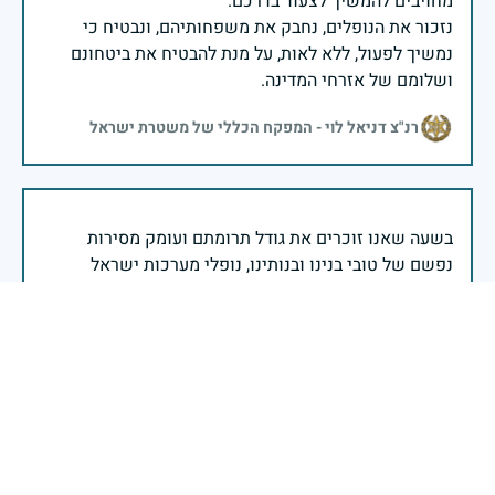
נזכור את הנופלים, נחבק את משפחותיהם, ונבטיח כי
נמשיך לפעול, ללא לאות, על מנת להבטיח את ביטחונם
ושלומם של אזרחי המדינה.
רנ"צ דניאל לוי - המפקח הכללי של משטרת ישראל
בשעה שאנו זוכרים את גודל תרומתם ועומק מסירות
נפשם של טובי בנינו ובנותינו, נופלי מערכות ישראל
לדורותיהן, ממשיכים צה"ל וכוחות הביטחון במימוש
המשימה למענה לחמו ועבורה נפלו: הכרעת אויבינו מדרום,
מצפון, ביהודה ובשומרון, וגם בזירות רחוקות יותר. בהערכה
רבה ובגאווה אדירה אנו מרכינים ראש בפני הנופלים
והנופלות, מאמצים את משפחותיהם אל לבנו, וממשיכים
במשימה להבטחת קיומה של ישראל לדורי דורות. יחד
נעשה ונצליח.
שר הביטחון ישראל כ"ץ