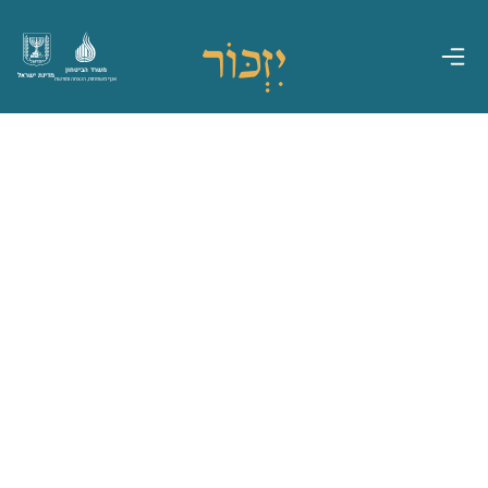
משרד הביטחון
מדינת ישראל
אגף משפחות, הנצחה ומורשת