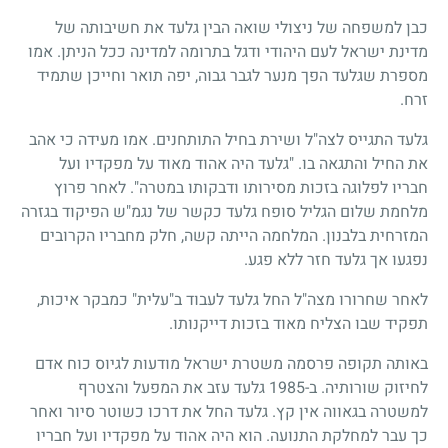
כבן למשפחה של ניצולי שואה הבין גלעד את חשיבותה של
מדינת ישראל לעם היהודי ודגל בתרומה למדינה ככל הניתן. אמו
מספרת שגלעד הפך מנער לגבר גבוה, יפה תואר וחייכן שתמיד
זרח.
גלעד התגייס לצה"ל ושירת בחיל התותחנים. אמו מעידה כי אהב
את החיל והתגאה בו. "גלעד היה אהוד מאוד על מפקדיו ועל
חבריו לפלוגה בזכות מסירותו ודבקותו במטרה". לאחר פרוץ
מלחמת שלום הגליל סופח גלעד כקשר של נגמ"ש הפיקוד בגזרה
המזרחית בלבנון. המלחמה הייתה קשה, חלק מחבריו הקרובים
נפגעו אך גלעד חזר ללא פגע.
לאחר שחרורו מצה"ל החל גלעד לעבוד ב"עלית" כמבקר איכות,
תפקיד שבו הצליח מאוד בזכות דייקנותו.
באותה תקופה פרסמה משטרת ישראל מודעות לגיוס כוח אדם
לחיזוק שורותיה. ב-1985 גלעד עזב את המפעל והצטרף
למשטרה בגאווה אין קץ. גלעד החל את דרכו כשוטר סיור ואחר
כך עבר למחלקת התנועה. הוא היה אהוד על מפקדיו ועל חבריו