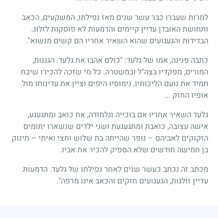
למרות שעברו כבר עשר שנים מאז נפילתו, המשקעים, הכאב
ותחושת האובדן עדיין קיימים והדמעות לא פוסקות לזלוג.
הבדידות והגעגועים שהוא השאיר אחריו הם קשים מנשוא".
כתבה פנינה, אמו של גלעד: "כולם אהבו את גלעד: הגננות,
המורים, מפקדיו בצה"ל ובמשטרה. כל מי שזכה להכירו שיבח
תמיד את נועם הליכותיו, נימוסיו היפים וציין את עדינותו מול
אופיו החזק ...
גלעד השאיר אחריו אם בוכייה וגלמודה, אח כואב ומתגעגע,
אישה עצובה, כואבת ומתגעגעת ושני ילדים שנשארו יתומים
הזקוקים לאביהם – נופר שהייתה בת שלוש וחצי ואיתי – תינוק
בן חמישה חודשים שלא הספיק להכיר את אביו.
מכתב זה נכתב כעשר שנים לאחר נפילתו של גלעד. הדמעות
עדיין זולגות, הגעגועים חזקים והכאב אינו מרפה".