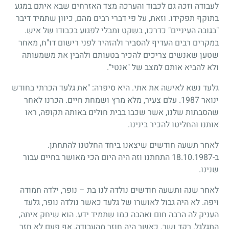
לעבודה וזכה גם לכבוד והערכה מצד האזרחים שבא איתם במגע
בתוקף תפקידו. וזאת, על פי דברי רבים מהם, כיוון שתמיד דיבר
"בגובה העיניים" כדרכו, בשקט ומבלי לפגוע בכבודו של איש.
במקרים רבים העדיף להסביר ולהזהיר לפני רישום דו"ח, מאחר
שטען שאנשים צריכים להכיר בטעותם ולהבין את משמעותה
ולא להביא אותם למצב של "אנטי".
גלעד נשא לאישה את אתי. היא סיפרה: "את גלעד הכרתי בחודש
ינואר 1987. עלם צעיר, מלא מרץ ושמחת חיים. הכרנו לאחר
שהסבתות שלנו, אשר שכבו בבית חולים באותה תקופה, ראו
אותנו והחליטו להכיר בינינו.
לאחר תשעה חודשים שיצאנו ביחד החלטנו להתחתן.
ב-18.10.1987 התחתנו וזה היה היום הכי מאושר בחיים עבור
שנינו.
לאחר שנה ותשעה חודשים נולדה לנו בת – נופר, ילדה חמודה
ויפה. לא היה גבול לאושרו של גלעד כאשר נולדה נופר, גלעד
העניק לה הרבה חום ואהבה כמו שתמיד ידע. הוא שיחק איתה,
התגלגל, רקד ושר. כאשר היה חוזר מהעבודה, אף פעם לא חזר