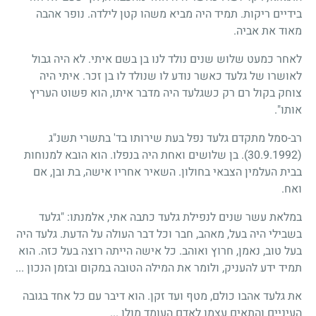
בידיים ריקות. תמיד היה מביא משהו קטן לילדה. נופר אהבה
מאוד את אביה.
לאחר כמעט שלוש שנים נולד לנו בן בשם איתי. לא היה גבול
לאושרו של גלעד כאשר נודע לו שנולד לו בן זכר. איתי היה
צוחק בקול רם רק כשגלעד היה מדבר איתו, הוא פשוט העריץ
אותו".
רב-סמל מתקדם גלעד נפל בעת שירותו בד' בתשרי תשנ"ג
(30.9.1992)
. בן שלושים ואחת היה בנפלו. הוא הובא למנוחות
בבית העלמין הצבאי בחולון. השאיר אחריו אישה, בת ובן, אם
ואח.
במלאת עשר שנים לנפילת גלעד כתבה אתי, אלמנתו: "גלעד
בשבילי היה בעל, מאהב, חבר וכל דבר העולה על הדעת. גלעד היה
בעל טוב, נאמן, חרוץ ואוהב. כל אישה הייתה רוצה בעל כזה. הוא
תמיד ידע להעניק, ולומר את המילה הטובה במקום ובזמן הנכון ...
את גלעד אהבו כולם, מטף ועד זקן. הוא דיבר עם כל אחד בגובה
העיניים והתאים עצמו לאדם העומד מולו ...