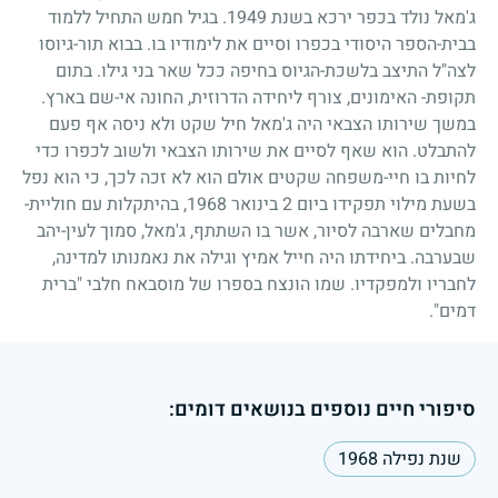
ג'מאל נולד בכפר ירכא בשנת
1949
. בגיל חמש התחיל ללמוד
בבית-הספר היסודי בכפרו וסיים את לימודיו בו. בבוא תור-גיוסו
לצה"ל התיצב בלשכת-הגיוס בחיפה ככל שאר בני גילו. בתום
תקופת- האימונים, צורף ליחידה הדרוזית, החונה אי-שם בארץ.
במשך שירותו הצבאי היה ג'מאל חיל שקט ולא ניסה אף פעם
להתבלט. הוא שאף לסיים את שירותו הצבאי ולשוב לכפרו כדי
לחיות בו חיי-משפחה שקטים אולם הוא לא זכה לכך, כי הוא נפל
בשעת מילוי תפקידו ביום
2
בינואר
1968
, בהיתקלות עם חוליית-
מחבלים שארבה לסיור, אשר בו השתתף, ג'מאל, סמוך לעין-יהב
שבערבה. ביחידתו היה חייל אמיץ וגילה את נאמנותו למדינה,
לחבריו ולמפקדיו. שמו הונצח בספרו של מוסבאח חלבי "ברית
דמים".
סיפורי חיים נוספים בנושאים דומים:
שנת נפילה 1968