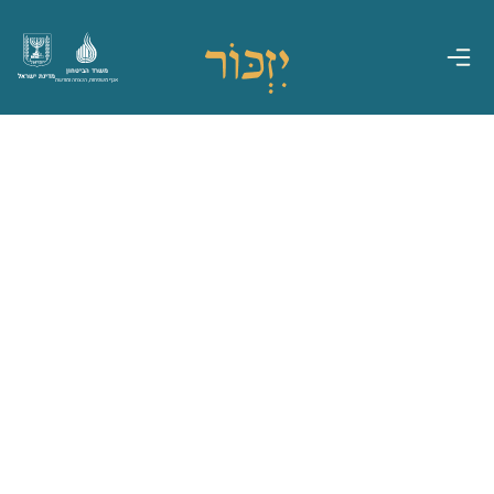
משרד הביטחון
מדינת ישראל
אגף משפחות, הנצחה ומורשת