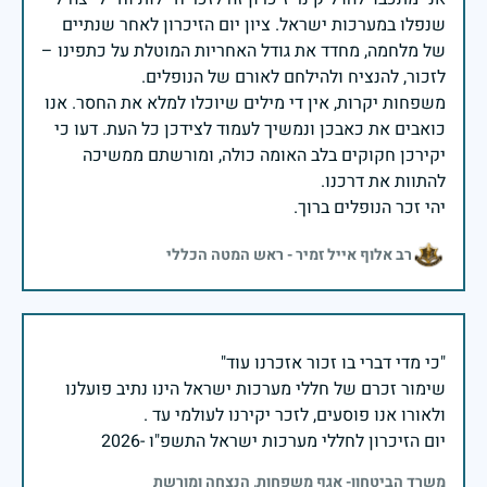
שנפלו במערכות ישראל. ציון יום הזיכרון לאחר שנתיים
של מלחמה, מחדד את גודל האחריות המוטלת על כתפינו –
משפחות יקרות, אין די מילים שיוכלו למלא את החסר. אנו
כואבים את כאבכן ונמשיך לעמוד לצידכן כל העת. דעו כי
יקירכן חקוקים בלב האומה כולה, ומורשתם ממשיכה
יהי זכר הנופלים ברוך.
רב אלוף אייל זמיר - ראש המטה הכללי
שימור זכרם של חללי מערכות ישראל הינו נתיב פועלנו
יום הזיכרון לחללי מערכות ישראל התשפ"ו -2026
משרד הביטחון- אגף משפחות, הנצחה ומורשת