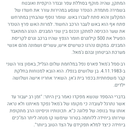
המתקן, שהיה מוקף בסוללת עפר ובגדר היקפית ואובטח
בשמירה מתמדת. הטנדר שנסע במהירות עורר את חשדו של
המקלען והוא פתח לעברו באש. שומר נוסף שהבחין במתרחש
פתח אף הוא באש לעבר הרכב החשוד. למרות האש פרץ הטנדר
את שער הכניסה למתקן ונכנס בין שני המבנים. הנהג המתאבד
הפעיל את 500 קילוגרם חומר הנפץ שהיו ברכב וגרם לקריסת
המבנים. במקום נהרגו כשישים איש, עשרים ושמונה מהם אנשי
מערכת הביטחון ובהם ג'מאל.
רב-סמל ג'מאל פארס נפל במלחמת שלום הגליל, באסון צור השני
ב-4.11.1983. בן שלושים בנפלו. הוא הובא למנוחות בחלקת
קבר משפחתית בכפר בית ג'אן. השאיר אחריו אישה ושלושה
ילדים.
בדברי ההספד שנשא מפקדו נאמר בין היתר: "זמן רב יעבור עד
אשר נתרגל לעובדה כי מקומו של ג'מאל נפקד מאיתנו ולא נראה
אותו עוד בנופה של פלוגה כ"א. תכונותיו וניסיונו הרב מתקופת
שירותו ביחידה ללוחמה בטרור שימשו קו מנחה ליתר המ"כים
ביחידה כיצד למלא תפקידם על הצד הטוב ביותר".