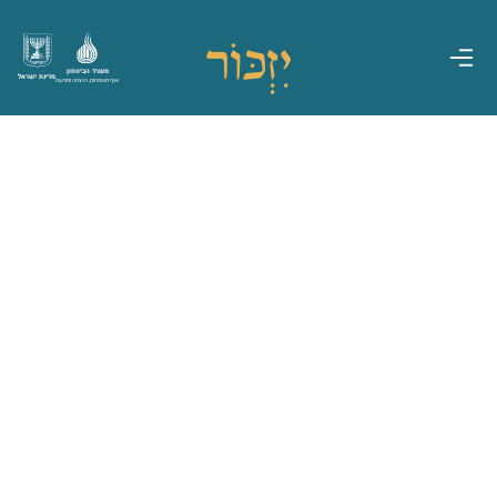
משרד הביטחון
מדינת ישראל
אגף משפחות, הנצחה ומורשת