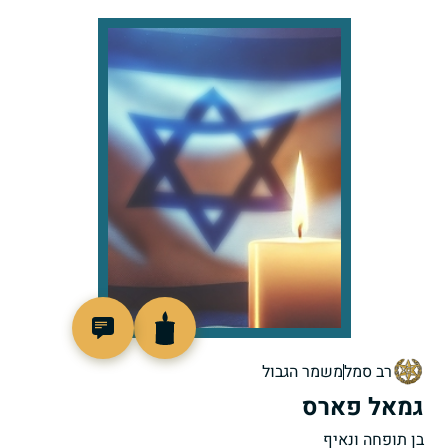
510632
רב סמל
משמר הגבול
גמאל פארס
בן תופחה ונאיף