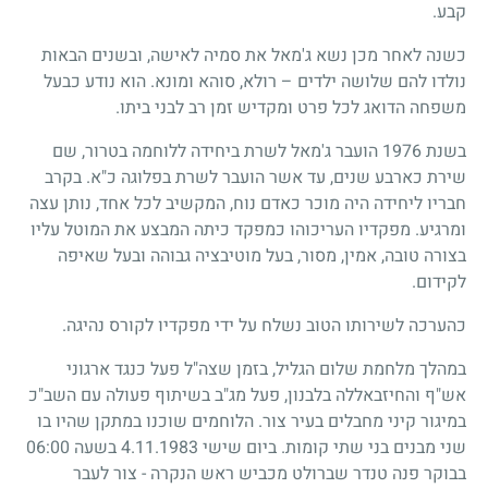
קבע.
כשנה לאחר מכן נשא ג'מאל את סמיה לאישה, ובשנים הבאות
נולדו להם שלושה ילדים – רולא, סוהא ומונא. הוא נודע כבעל
משפחה הדואג לכל פרט ומקדיש זמן רב לבני ביתו.
בשנת 1976 הועבר ג'מאל לשרת ביחידה ללוחמה בטרור, שם
שירת כארבע שנים, עד אשר הועבר לשרת בפלוגה כ"א. בקרב
חבריו ליחידה היה מוכר כאדם נוח, המקשיב לכל אחד, נותן עצה
ומרגיע. מפקדיו העריכוהו כמפקד כיתה המבצע את המוטל עליו
בצורה טובה, אמין, מסור, בעל מוטיבציה גבוהה ובעל שאיפה
לקידום.
כהערכה לשירותו הטוב נשלח על ידי מפקדיו לקורס נהיגה.
במהלך מלחמת שלום הגליל, בזמן שצה"ל פעל כנגד ארגוני
אש"ף והחיזבאללה בלבנון, פעל מג"ב בשיתוף פעולה עם השב"כ
במיגור קיני מחבלים בעיר צור. הלוחמים שוכנו במתקן שהיו בו
שני מבנים בני שתי קומות. ביום שישי 4.11.1983 בשעה 06:00
בבוקר פנה טנדר שברולט מכביש ראש הנקרה - צור לעבר