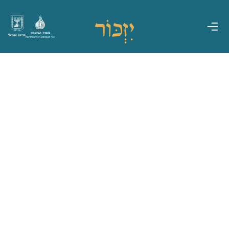
משרד הביטחון
מדינת ישראל
אגף משפחות, הנצחה ומורשת