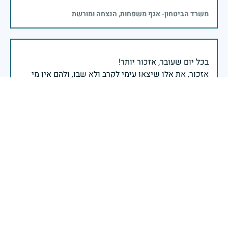
משרד הביטחון- אגף משפחות, הנצחה ומורשת
אזכור, את אלו שיצאו עימי לקרב ולא שבו, ולהם אין מי
אזכור, שהכאב לא יעבור לעולם, והזמן, הוא לא מרפה ולא
אזכור, את צדקת הדרך, ואשבע שוב, שמה שהיה לא יהיה
ביום הזה, אני נתקף געגוע לדמותם, לחיתוך דיבורם,
ומדליק נר לזיכרון דרכם ומורשתם!
אלוף דדו בר כליפא - ראש אגף כוח האדם בצה"ל