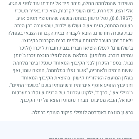
השידור שהמלחמה החלה, מיהר מיד אל יחידתו עוד לפני שהגיע
אליו הצו, ולמחרת, ביום השני לקרבות, הוא כ"ז באייר תשכ"ז
(6.6.1967)
, נפל גרשון במחנה בשעה שהתפוצץ מטוס אויב
בשטח המחנה, הניח אשה ושלוש ילדות, שהצעירה בהן היתה
כבת עשרה חודשים. הובא לקבורה בבית הקברות הצבאי בעפולה
ולאחר זמן הועבר למנוחת עולמים בבית הקברות בקיבוצו.
ב"שלושים" לנפלו הוציאו חבריו בגבת חוברת לזכרו (ולזכר
עמיתו רוברט סולומון). במלאת שנה לנפלו הונצח זכרו ב"יומן
גבת". בספר הזכרון לבני הקיבוץ המאוחד שנפלו בימי מלחמת
ששת הימים ולאחריה, "אשר נפלו במלחמה", הונצח שמו, ואף
בעלון המועצה האיזורית קישון. בהוצאת הקיבוץ המאוחד
והקיבוץ הופיע אוסף איגרותיו ורשימותיו בשם "בשערי החיים".
ב"גוילי אש", כרך ד', ילקוט עזבונם של הבנים שנפלו במערכות
ישראל, הובא מעזבונו. מבחר פזמוניו הוצא על ידי הקיבוץ.
גרשון מונצח באנדרטה לנופלי פיקוד העורף ברמלה.