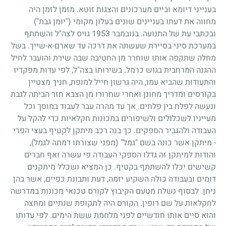
בענייני דיומא וביים מערכונים והצגות זוטא. מזמן לזמן היה
מחווה את דעתו בעניינים שונים בעלון מקומי ("יומן גבת")
ובכתבי עת של התנועה. בנובמבר
1953
גויס לצה"ל והשתתף
במערכת סיני בסיירת שעשתה את דרכה עד שארם-א-שייך. בשל
מחלה שתקפה אותו שוחרר מן החטיבה שבה שירת והועבר לחיל
ההגנה המרחבית בגוש כרמל. בשירותו בצה"ל, לפי עדות מפקדיו
והתעודות שהביא עמו, היה גרשון חייל למופת, חניך מצטיין
בקורסים ומדריך מחונן ואחרי שחרורו מן הצבא חזר הביתה לגבת
ונעשה לפלח בין פלחים. אך עד מהרה עבר לעבוד במוסך וכל
מעייניו לשכלולים ולשיפורים במכונות חקלאיות כדי להקל על
העבודה ולהגביר הספקים. כך בנה רכב מיתקן לקטיף בעצי הפרי
- מיתקן אשר כונה בשם "גמל" (מפני שצורתו דמתה לגמל),
והודות למיתקן זה גדלו הספקי העבודה פי עשרה ואף חברים
קשישים יכלו להשתתף בקטיף. כן המציא ושכלל מיתקנים
דומים ובעבודה כולה השקיע יזמה, דעת ותבונת כפיים, אשר בהן
ניחן. לבסוף נשלח מטעם הקיבוץ לקורס טכנאי מכונות במדרשה
לחקלאות על שם רופין. הקורס היה לתקופת שנתיים ומחצה
והוא סיים אותו חודשיים לפני מלחמת ששת הימים. לפי עדותו