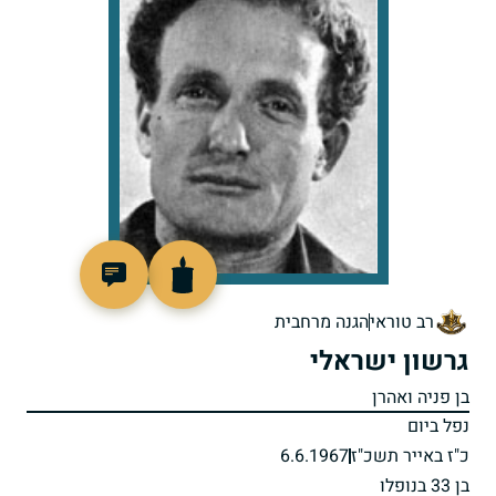
45739
רב טוראי
הגנה מרחבית
גרשון ישראלי
בן פניה ואהרן
נפל ביום
כ"ז באייר תשכ"ז
6.6.1967
בן 33 בנופלו