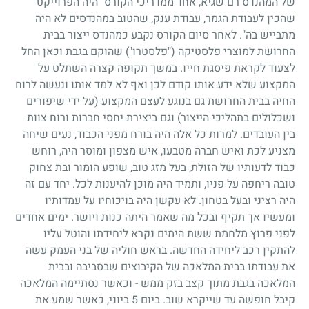
של המהנדס רם שגיא, אחד ממדריכי הקורס "היה הפרוייקט
שהכין לעבודת הגמר, עבודת ענק, שהטוב במהנדסים לא היה
מתבייש בה". לאחר סיום הקורס נקבע כמהנדס ייצור בבית
החרושת למוצרי פלסטיקה ("פלסטרו") שהוקם בגבת וכאן החל
לצעוד לקראת פיסגת חייו. במשך תקופה קצרה השתלט על
המקצוע שלא ידע אותו קודם לכן ואף לא למד אותו ונעשה לרוח
החיה בבית החרושת גם בנוגע לעצם המקצוע (על ידי שיפורים
ושכלולים בתהליכי הייצור) וגם ביצירת יחסי חברות ורוח צוות
בין העובדים. למרות כל אלה היה בורח מפני הכבוד, נעים שיחה
מצניע לכת ואיש חברה מטבעו, איש מצפון ומוסר היה, רוחש
כבוד לדעותיו של הזולת, בעל מזג טוב, שופע הומור ובת צחוק
טובה ריחפה על פניו, ותמיד היה מוכן להיענות לכל. יחד עם זה
היה רציני ובעל בטחון. לא עקשן היה בויכוחיו על עמדותיו
ומעשיו אך תקיף ובכל מה שאמר היתה כנות ויושר. ימים אחדים
לפני פרוץ מלחמת ששת הימים נקרא ליחידתו והוטל עליו
להתקין רכב ליחידה החדשה. בראש חוליה של בני העמק עשה
את עבודתו בבית המלאכה של הקיבוצים שבסביבה ובבית
המלאכה בגבת מתוך קצב בזק ממש - וכאשר נסתיימה המלאכה
קיבל חופשה עד שייקרא שוב. ביום
5
ביוני, כאשר שמע את