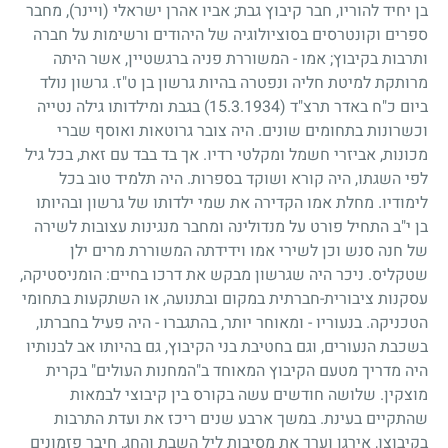
בן יחיד להוריו, חבר קיבוץ גבת
;
אביו אהרן ישראלי (ויינר), מחבר
ספרים וקונטרסים בסוציולוגיה של היהודים ורשימות על חברה
ותרבות בקיבוץ
;
אמו - המשוררת פניה ברגשטיין, אשר היתה
מרותקת למיטת חליה ונפטרה בהיות גרשון בן ט"ז. גרשון נולד
ביום כ"ח באדר תרצ"ד
(15.3.1934)
בגבת ומילדותו גילה נטייה
וכשרונות בתחומים שונים. היה צובר גרוטאות ואוסף שברי
מכונות, אביזרי חשמל ומקלטי רדיו. אך בד בבד עם זאת, בכל גיל
לפי השגתו, היה קורא ושוקד בספרות. היה תלמיד טוב בכל
לימודיו. מחלת אמו הקדירה את שמי ילדותו של גרשון ובהיותו
בן י"ב התחיל פורט על מנדולינה ומחבר מנגינות עצובות לשירה
של חנה סנש וכן לשירי אמו וידידתה המשוררת מרים ילן
שטקליס. ניכר היה שגרשון מבקש את דרכו בחיים: הומניסטיקה,
עסקנות ציבורית-חברתית במקום ובתנועה, או השתקעות בתחומי
הטכניקה. בנעוריו - ומאוחר יותר, בהתגברו - היה פעיל בחברתו,
בשכבת הנעורים, וגם בחטיבת בני הקיבוץ, גם בהיותו אב לבנותיו
היה מדריך מטעם הקיבוץ המאוחד ב"המחנות העולים" בקרית
מוצקין. שלושה חודשים עשה בקורס בין קיבוצי לבמאות
שהתקיים בעינת. במשך ארבע שנים ריכז את ועדת התרבות
בקיבוצו, אירגן וערך את מסיבות ליל השבת והחג, חיבר פזמונים