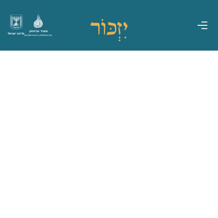
משרד הביטחון
מדינת ישראל
אגף משפחות, הנצחה ומורשת