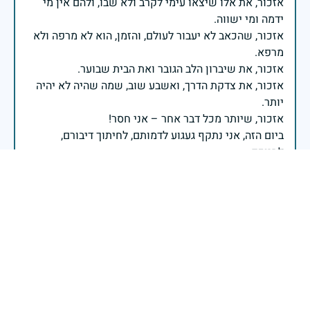
אזכור, את אלו שיצאו עימי לקרב ולא שבו, ולהם אין מי
אזכור, שהכאב לא יעבור לעולם, והזמן, הוא לא מרפה ולא
אזכור, את צדקת הדרך, ואשבע שוב, שמה שהיה לא יהיה
ביום הזה, אני נתקף געגוע לדמותם, לחיתוך דיבורם,
ומדליק נר לזיכרון דרכם ומורשתם!
אלוף דדו בר כליפא - ראש אגף כוח האדם בצה"ל
בכאב, בהצדעה ובתקווה אני מתכבד להדליק נר זיכרון זה.
השנה, כשאנו נלחמים במלחמה ארוכה, רב זירתית וצודקת,
הזיכרון נושא משמעות עמוקה. ביום זה נעצור ונתייחד עם