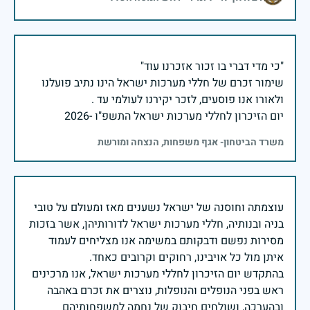
שימור זכרם של חללי מערכות ישראל הינו נתיב פועלנו
יום הזיכרון לחללי מערכות ישראל התשפ"ו -2026
משרד הביטחון- אגף משפחות, הנצחה ומורשת
עוצמתה וחוסנה של ישראל נשענים מאז ומעולם על טובי
בניה ובנותיה, חללי מערכות ישראל לדורותיהן, אשר בזכות
מסירות נפשם ודבקותם במשימה אנו מצליחים לעמוד
בהתקדש יום הזיכרון לחללי מערכות ישראל, אנו מרכינים
ראש בפני הנופלים והנופלות, נוצרים את זכרם באהבה
ובהערכה, ושולחים חיבוק של נחמה למשפחותיהם