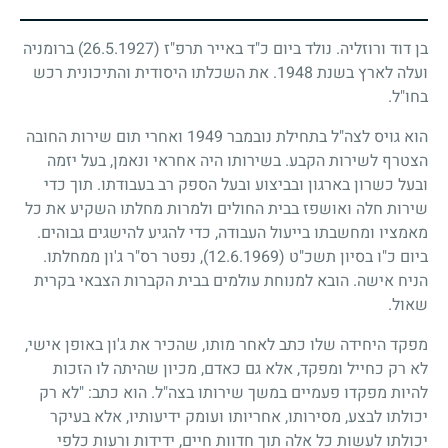
בן דוד ורוזליה. נולד ביום כ"ד באייר תרפ"ז
(26.5.1927)
ברומניה
ועלה לארץ בשנת
1948
. את השכלתו היסודית והתיכונית רכש
בחו"ל.
הוא גויס לצה"ל בתחילת נובמבר
1949
ואחרי תום שירות החובה
הצטרף לשירות הקבע. בשירותו היה אחראי ונאמן, בעל יזמה
ובעל כשרון בארגון ובביצוע ובעל הספק רב בעבודתו. תוך כדי
שירות חלה ואושפז בבית החולים ולמרות מחלתו השקיע את כל
מאמציו ומחשבתו בייעול העבודה, כדי להגיע להישגים גבוהים.
ביום כ"ו בסיון תשכ"ט
(12.6.1969)
, נפטר רס"ר ג'ון ממחלתו.
הניח אישה. הובא למנוחת עולמים בבית הקברות הצבאי בקרית
שאול.
מפקד היחידה שלו כתב לאחר מותו, שהכיר את ג'ון באופן אישי,
לא רק כחייל ומפקד, אלא גם כאדם, מכיון שהיתה לו הזכות
להיות מפקדו פעמיים במשך שירותו בצה"ל. הוא כתב: "לא רק
יכולתו לבצע, מסירותו, אחריותו ועומק ידיעותיו, אלא בעיקר
יכולתו לעשות כל אלה תוך חדוות חיים, ידידות ורעות כלפי