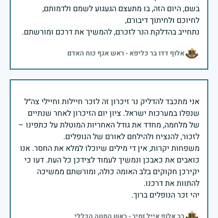
בשם, היום הזה, בו מתעצם הגעגוע לשמם ולדמותם,
נתחייב בהדלקת הנר לזכרם, להמשיך את דרכם ומורשתם.
אלוף דדו בר כליפא - ראש אגף כוח האדם
אני מתכבד להדליק נר זיכרון זה לזכר חיילות וחיילי צה״ל
שנפלו במערכות ישראל. ציון יום הזיכרון לאחר שנתיים
של מלחמה, מחדד את גודל האחריות המוטלת על כתפינו –
משפחות יקרות, אין די מילים שיוכלו למלא את החסר. אנו
כואבים את כאבכן ונמשיך לעמוד לצידכן כל העת. דעו כי
יקירכן חקוקים בלב האומה כולה, ומורשתם ממשיכה
יהי זכר הנופלים ברוך.
רב אלוף אייל זמיר - ראש המטה הכללי