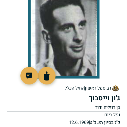
90798
רב סמל ראשון
החיל הכללי
ג'ון וייסבוך
בן רוזליה ודוד
נפל ביום
כ"ז בסיון תשכ"ט
12.6.1969