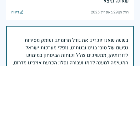
שאתה נמצא
רחל חן
|
29 באפריל 2025
דיווח
בשעה שאנו זוכרים את גודל תרומתם ועומק מסירות
נפשם של טובי בנינו ובנותינו, נופלי מערכות ישראל
לדורותיהן, ממשיכים צה"ל וכוחות הביטחון במימוש
המשימה למענה לחמו ועבורה נפלו: הכרעת אויבינו מדרום,
מצפון, ביהודה ובשומרון, וגם בזירות רחוקות יותר. בהערכה
רבה ובגאווה אדירה אנו מרכינים ראש בפני הנופלים
והנופלות, מאמצים את משפחותיהם אל לבנו, וממשיכים
במשימה להבטחת קיומה של ישראל לדורי דורות. יחד
נעשה ונצליח.
שר הביטחון ישראל כ"ץ