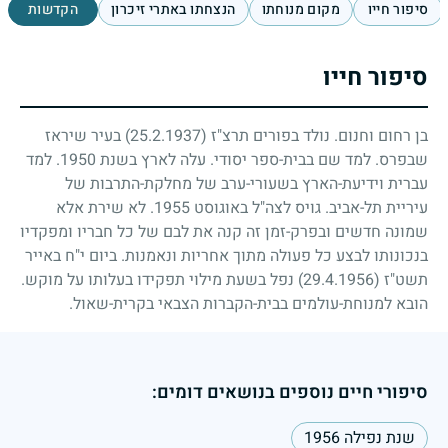
סיפור חייו
מקום מנוחתו
הנצחתו באתרי זיכרון
הקדשות
סיפור חייו
בן רחום וחנום. נולד בפורים תרצ"ז
(25.2.1937)
בעיר שיראז
שבפרס. למד שם בבית-ספר יסודי. עלה לארץ בשנת
1950
. למד
עברית וידיעת-הארץ בשעורי-ערב של מחלקת-התרבות של
עיריית תל-אביב. גויס לצה"ל באוגוסט
1955
. לא שירת אלא
שמונה חדשים ובפרק-זמן זה קנה את לבם של כל חבריו ומפקדיו
בנכונותו לבצע כל פעולה מתוך אחריות ונאמנות. ביום י"ח באייר
תשט"ז
(29.4.1956)
נפל בשעת מילוי תפקידו בעלותו על מוקש.
הובא למנוחת-עולמים בבית-הקברות הצבאי בקרית-שאול.
סיפורי חיים נוספים בנושאים דומים:
שנת נפילה 1956