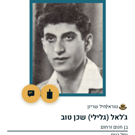
44209
טוראי
חיל שריון
ג'לאל (גלילי) שכן טוב
בן חנום ורחום