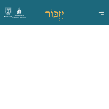
משרד הביטחון
מדינת ישראל
אגף משפחות, הנצחה ומורשת