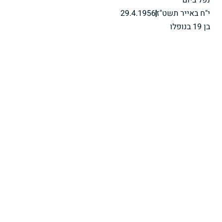
נפל ביום
י"ח באייר תשט"ז
29.4.1956
בן 19 בנופלו