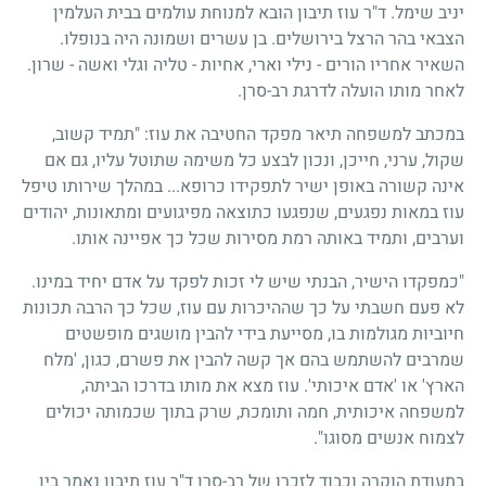
יניב שימל. ד"ר עוז תיבון הובא למנוחת עולמים בבית העלמין
הצבאי בהר הרצל בירושלים. בן עשרים ושמונה היה בנופלו.
השאיר אחריו הורים - נילי וארי, אחיות - טליה וגלי ואשה - שרון.
לאחר מותו הועלה לדרגת רב-סרן.
במכתב למשפחה תיאר מפקד החטיבה את עוז: "תמיד קשוב,
שקול, ערני, חייכן, ונכון לבצע כל משימה שתוטל עליו, גם אם
אינה קשורה באופן ישיר לתפקידו כרופא... במהלך שירותו טיפל
עוז במאות נפגעים, שנפגעו כתוצאה מפיגועים ומתאונות, יהודים
וערבים, ותמיד באותה רמת מסירות שכל כך אפיינה אותו.
"כמפקדו הישיר, הבנתי שיש לי זכות לפקד על אדם יחיד במינו.
לא פעם חשבתי על כך שההיכרות עם עוז, שכל כך הרבה תכונות
חיוביות מגולמות בו, מסייעת בידי להבין מושגים מופשטים
שמרבים להשתמש בהם אך קשה להבין את פשרם, כגון, 'מלח
הארץ' או 'אדם איכותי'. עוז מצא את מותו בדרכו הביתה,
למשפחה איכותית, חמה ותומכת, שרק בתוך שכמותה יכולים
לצמוח אנשים מסוגו".
בתעודת הוקרה וכבוד לזכרו של רב-סרן ד"ר עוז תיבון נאמר בין