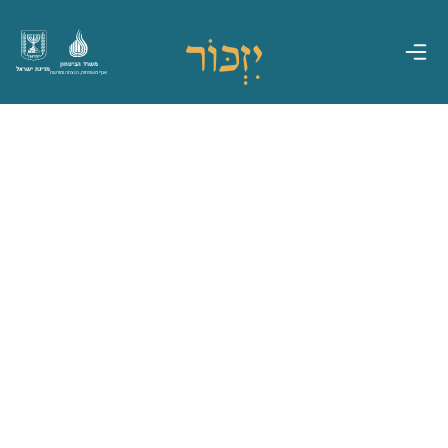
משרד הביטחון
מדינת ישראל
אגף משפחות, הנצחה ומורשת