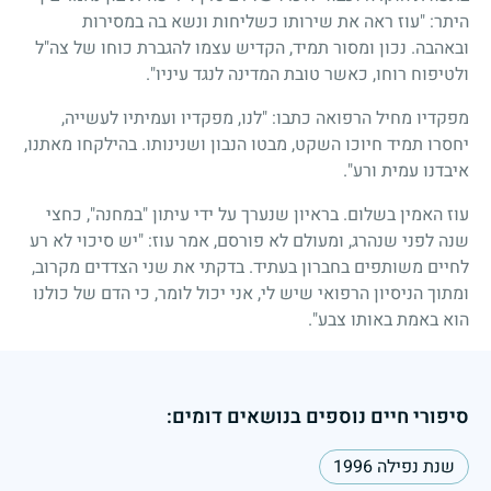
היתר: "עוז ראה את שירותו כשליחות ונשא בה במסירות
ובאהבה. נכון ומסור תמיד, הקדיש עצמו להגברת כוחו של צה"ל
ולטיפוח רוחו, כאשר טובת המדינה לנגד עיניו".
מפקדיו מחיל הרפואה כתבו: "לנו, מפקדיו ועמיתיו לעשייה,
יחסרו תמיד חיוכו השקט, מבטו הנבון ושנינותו. בהילקחו מאתנו,
איבדנו עמית ורע".
עוז האמין בשלום. בראיון שנערך על ידי עיתון "במחנה", כחצי
שנה לפני שנהרג, ומעולם לא פורסם, אמר עוז: "יש סיכוי לא רע
לחיים משותפים בחברון בעתיד. בדקתי את שני הצדדים מקרוב,
ומתוך הניסיון הרפואי שיש לי, אני יכול לומר, כי הדם של כולנו
הוא באמת באותו צבע".
סיפורי חיים נוספים בנושאים דומים:
שנת נפילה 1996