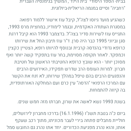
בבית- הספר היסודי "בית הילד", המשיך בגימנסיה העברית
"רחביה" וסיים במגמה הריאלית-ביולוגית.
כשהגיע מועד גיוסו לצה"ל, קיבל עוז אישור ללמוד רפואה
במסגרת העתודה האקדמית, ובגמר לימודיו, במחצית מרס
1993
,
התגייס עוז לשירות סדיר בצה"ל. בדצמבר
1993
הוא קיבל דרגת
סגן וביוני
1995
כבר היה סרן. ד"ר עוז תיבון החל את שירותו
כרופא גדודי בהנדסה קרבית ובנוסף להיותו רופא, הצטיין כקצין
וכמפקד. לאחר תקופה מסוימת, בחר עוז בתפקיד קשה יותר ואף
מסוכן יותר - הוא שובץ כרופא החטיבתי הראשון של חטיבת
חברון. למרות העומס הרב שדרש תפקידו, האירועים הרבים
והנפגעים הרבים בהם טיפל במהלך שירותו, לא זנח את הקשר
עם המרכז הרפואי "הדסה" עין כרם ועם המחלקה האורתופדית,
בה קיווה להתמחות.
בשנת
1993
נשא לאשה את שרון, חברתו מזה חמש שנים.
ביום כ"ה בטבת תשנ"ו
(16.1.1996)
בדרכו מחברון לירושלים,
חוליית מחבלים פתחה בירי לעבר מכוניתו, מתוך רכב שעקף
אותו, והוא נהרג מפגיעת הכדורים. יחד אתו נהרג גם החובש סמל