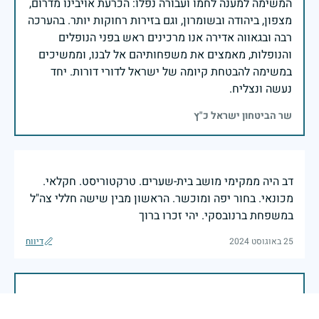
המשימה למענה לחמו ועבורה נפלו: הכרעת אויבינו מדרום,
מצפון, ביהודה ובשומרון, וגם בזירות רחוקות יותר. בהערכה
רבה ובגאווה אדירה אנו מרכינים ראש בפני הנופלים
והנופלות, מאמצים את משפחותיהם אל לבנו, וממשיכים
במשימה להבטחת קיומה של ישראל לדורי דורות. יחד
נעשה ונצליח.
שר הביטחון ישראל כ"ץ
דב היה ממקימי מושב בית-שערים. טרקטוריסט. חקלאי.
מכונאי. בחור יפה ומוכשר. הראשון מבין שישה חללי צה"ל
במשפחת ברנובסקי. יהי זכרו ברוך
25 באוגוסט 2024
דיווח
זיכרון חללינו מהווה עבורנו צו חיים, להמשיך ולפעול