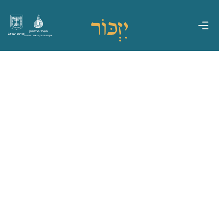
משרד הביטחון
מדינת ישראל
אגף משפחות, הנצחה ומורשת