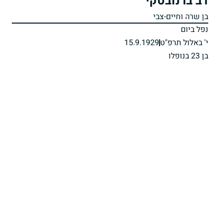
דב ברנובסקי
בן שרה וחיים-צבי
נפל ביום
י' באלול תרפ"ט
15.9.1929
בן 23 בנופלו