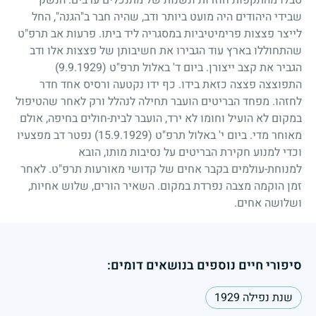
סבלו מהתקפות חוזרות ונשנות של מתנכלים ערבים. הנשק
שבידי היהודים היה מועט ביותר ודב, שהיה חבר ב"הגנה", החל
לייצר פצצות פרימיטיביות במסגריה ליד ביתו. פרעות אב תרפ"ט
שהתחוללו בארץ עוד הגבירו את חשיבותן של פצצות אלו ודב
הגביר את קצב ייצורן. ביום ד' באלול תרפ"ט
(9.9.1929)
התפוצצה פצצה כזאת בידו. כף ידו נקטעה ורסיס אחד חדר
לחזהו. מפחד הבריטים הועבר תחילה לנהלל ורק לאחר שהטיפול
במקום לא הועיל וחומו לא ירד, הועבר לבית-חולים בחיפה, אולם
מאוחר מדי. ביום י' באלול תרפ"ט
(15.9.1929)
נפטר דב מפצעיו
וכדי למנוע חקירת הבריטים על נסיבות מותו, הובא
למנוחת-עולמים בקבר אחים של קדושי מאורעות תרפ"ט. לאחר
זמן הוקמה מצבה נפרדת במקום. השאיר הורים, שלוש אחיות,
ושלושה אחים.
סיפורי חיים נוספים בנושאים דומים:
שנת נפילה 1929