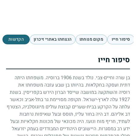
סיפור חייו
מקום מנוחתו
הנצחתו באתרי זיכרון
הקדשות
סיפור חייו
בן שרה וחיים-צבי. נולד בשנת
1906
ברוסיה. משפחתו היתה
דתית ועסקה בחקלאות. בהיותו בן שבע עזבה משפחתו את
רוסיה והשתקעה במושבה שייסד הברון הירש בקפריסין. בשנת
1927
עלה לארץ-ישראל. תקופה מסויימת גר בתל-אביב וכאשר
עלתה על הקרקע בבית-שערים קבוצת עולים מיוגוסלביה, הצטרף
דב אליהם. דב היה בחור עליז, תוסס ובעל שאיפות נרחבות
לעתיד, חריף מוח ונועז. היה מכונאי של מכונות חקלאיות ובעל
ידע רב במסגרות. היישובים היהודיים המבודדים בעמק יזרעאל