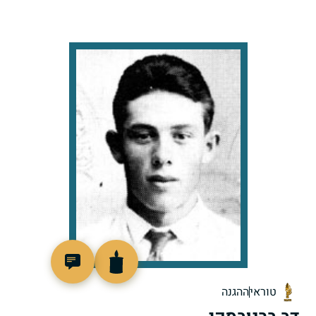
505496
טוראי
ההגנה