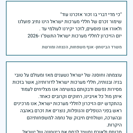
שימור זכרם של חללי מערכות ישראל הינו נתיב פועלנו
יום הזיכרון לחללי מערכות ישראל התשפ"ו -2026
משרד הביטחון- אגף משפחות, הנצחה ומורשת
עוצמתה וחוסנה של ישראל נשענים מאז ומעולם על טובי
בניה ובנותיה, חללי מערכות ישראל לדורותיהן, אשר בזכות
מסירות נפשם ודבקותם במשימה אנו מצליחים לעמוד
בהתקדש יום הזיכרון לחללי מערכות ישראל, אנו מרכינים
ראש בפני הנופלים והנופלות, נוצרים את זכרם באהבה
ובהערכה, ושולחים חיבוק של נחמה למשפחותיהם
מכוחם ולאורם נמשיך לבסס את ביטחונה של ישראל