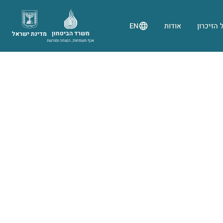
 הזיכרון
אודות
EN
משרד הביטחון
מדינת ישראל
אגף משפחות, הנצחה ומורשת