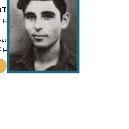
דב
בן י
נפל 
בן 20 בנופלו
93975