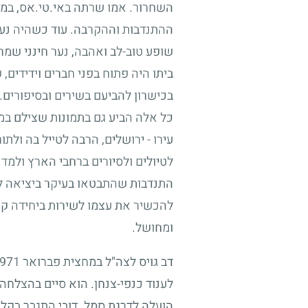
השחרור. אמו שרתה באי.טי.אס, במסג
ההתנדבות וההקרבה. עוד כשהיה נער ל
שופע טוב-לב ואהבה, נער חינני שמראה
ביתו היה פתוח בפני חברים וידידים,
בכישרון להביעם בשירים ובסיפורים.
כל אלה הביע גם בתמונות שצילם במ
עירו
-
ירושלים, הרבה לטייל בה ולתו
לטיולים ולסיורים ברחבי הארץ ולמד 
התנדבות שהתבטאו בעיקר ביציאה לעז
להכשיר את עצמו לשירות ביחידה קרב
ומחושל.
דב גויס לצה"ל במחצית פברואר
971
לענוד כנפי-צנחן. הוא סיים בהצלחה
הועלה לדרגת סמל. דובי התגבר בקלו