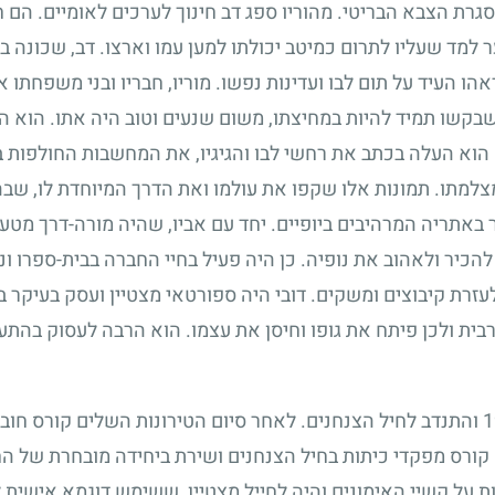
רת הצבא הבריטי. מהוריו ספג דב חינוך לערכים לאומיים. הם 
מד שעליו לתרום כמיטב יכולתו למען עמו וארצו. דב, שכונה בפיו 
ו העיד על תום לבו ועדינות נפשו. מוריו, חבריו ובני משפחתו א
 שבקשו תמיד להיות במחיצתו, משום שנעים וטוב היה אתו. הוא הי
 הוא העלה בכתב את רחשי לבו והגיגיו, את המחשבות החולפות ב
צלמתו. תמונות אלו שקפו את עולמו ואת הדרך המיוחדת לו, שב
ר באתריה המרהיבים ביופיים. יחד עם אביו, שהיה מורה-דרך מטע
להכיר ולאהוב את נופיה. כן היה פעיל בחיי החברה בבית-ספרו ונ
רת קיבוצים ומשקים. דובי היה ספורטאי מצטיין ועסק בעיקר בט
ית ולכן פיתח את גופו וחיסן את עצמו. הוא הרבה לעסוק בהתע
1
והתנדב לחיל הצנחנים. לאחר סיום הטירונות השלים קורס חובש
 קורס מפקדי כיתות בחיל הצנחנים ושירת ביחידה מובחרת של ה
ת על קשיי האימונים והיה לחייל מצטיין, ששימש דוגמא אישית ל