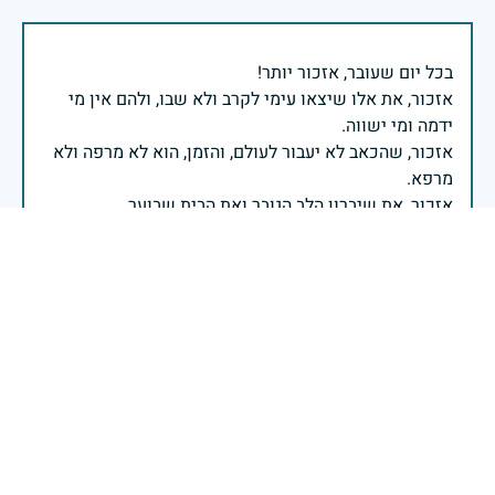
אזכור, את אלו שיצאו עימי לקרב ולא שבו, ולהם אין מי
אזכור, שהכאב לא יעבור לעולם, והזמן, הוא לא מרפה ולא
אזכור, את צדקת הדרך, ואשבע שוב, שמה שהיה לא יהיה
ביום הזה, אני נתקף געגוע לדמותם, לחיתוך דיבורם,
ומדליק נר לזיכרון דרכם ומורשתם!
אלוף דדו בר כליפא - ראש אגף כוח האדם בצה"ל