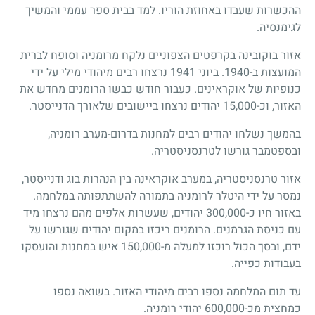
ההכשרות שעבדו באחוזת הוריו. למד בבית ספר עממי והמשיך
לגימנסיה.
אזור בוקובינה בקרפטים הצפוניים נלקח מרומניה וסופח לברית
המועצות ב-1940. ביוני 1941 נרצחו רבים מיהודי מילי על ידי
כנופיות של אוקראינים. כעבור חודש כבשו הרומנים מחדש את
האזור, וכ-15,000 יהודים נרצחו ביישובים שלאורך הדנייסטר.
בהמשך נשלחו יהודים רבים למחנות בדרום-מערב רומניה,
ובספטמבר גורשו לטרנסניסטריה.
אזור טרנסניסטריה, במערב אוקראינה בין הנהרות בוג ודנייסטר,
נמסר על ידי היטלר לרומניה בתמורה להשתתפותה במלחמה.
באזור חיו כ-300,000 יהודים, שעשרות אלפים מהם נרצחו מיד
עם כניסת הגרמנים. הרומנים ריכזו במקום יהודים שגורשו על
ידם, ובסך הכול רוכזו למעלה מ-150,000 איש במחנות והועסקו
בעבודות כפייה.
עד תום המלחמה נספו רבים מיהודי האזור. בשואה נספו
כמחצית מכ-600,000 יהודי רומניה.