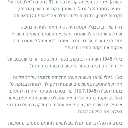
השדה) ואחר כך בפלוגה קרבית בגדוד 32 בחטיבת "אלכסנדרוני"
- חטיבה מספר 3 ב"הגנה". השתתף בקרבות בשרון הדרומי,
בקרבות לטרון, ובקרבות בלוד ורמלה אחרי ההפוגה הראשונה.
דודו של דב, שבגלל זקנתו היה זקוק מאוד לעזרתו במשק,
שידלהו שיסכים להשתחרר מהצבא מטעמים משקיים וכשריד
יחיד מבית אביו, אך דב סירב באומרו: "לא אוכל לשקוט בטרם
אנקום את נקמת הוריי ובני עמי".
ביולי 1948 השתתף דב בקרב בכפר קולה, כפר ערבי שנכבש על
ידי הירדנים (כיום באזור היישובים גבעת כוח ומזור).
ב-15 ביולי 1948 בשעות הערב החליפה פלוגתו של דב פלוגה
אחרת מהחטיבה במשלטים שממזרח לקולה. למחרת בבוקר, ט'
בתמוז תש"ח
(16.7.1948)
, עוד בטרם הספיקה היחידה להתחפר
כהלכה, תקפו כוחות הלגיון את המשלט כשהם מסתייעים באש
ארטילרית ושריוניות, שטפו את עמדות המחלקה במשלט הקדמי
ואילצו את הפלוגה לסגת.
בקרב זה נפל דב. עמו נפלו כשלושים לוחמים נוספים, מחטיבות