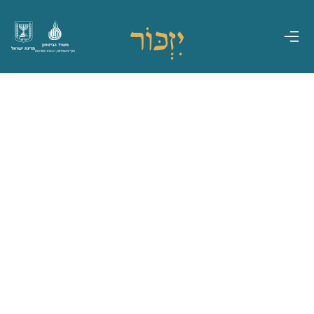
משרד הביטחון
מדינת ישראל
אגף משפחות, הנצחה ומורשת