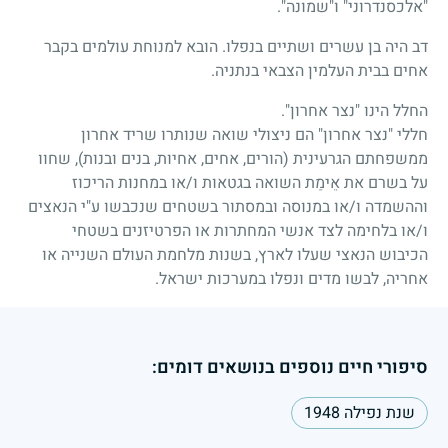
"אלכסנדרוני" ו"שמונה".
דב היה בן עשרים ושתיים בנפלו. הובא למנוחת עולמים בקבר
אחים בבית העלמין הצבאי בנתניה.
החלל הינו "נצר אחרון".
חללי "נצר אחרון" הם ניצולי שואה שנותרו שריד אחרון
ממשפחתם הגרעינית (הורים, אחים, אחיות, בנים ובנות), שחוו
על בשרם את אֵימַת השואה בגטאות ו/או במחנות הריכוז
וההשמדה ו/או במנוסה ובמסתור בשטחים שנכבשו ע"י הנאצים
ו/או בלחימה לצד אנשי המחתרות או הפרטיזנים בשטחי
הכיבוש הנאצי שעלו לארץ, בשנות מלחמת העולם השנייה או
אחריה, לבשו מדים ונפלו במערכות ישראל.
סיפורי חיים נוספים בנושאים דומים:
שנת נפילה 1948