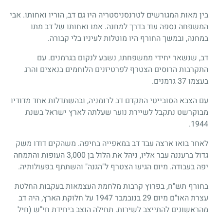
בין מאות המגורשים לטרנסניסטריה היו גם דב, הוריו ואחותו. אבי
המשפחה נספה עוד בדרך למחנה. אמו ואחותו של דב מתו
במחנה, ובמשך החורף היו מוטלות לעיניו בלי קבורה.
דב, שנשאר יחידי ממשפחתו, נשבע לנקום בגרמנים. עם
התקרבות הרוסים הצטרף לפרטיזנים הלוחמים בנאצים והרג
בעצמו 37 גרמנים.
עם הצבא הסובייטי התקדם דב לרומניה, ובהשתדלות אחד מדודיו
מבוקרשט נתקבל לשיירת נוער שעלתה לארץ ישראל בשנת
1944.
לאחר בואו ארצה עבד דב במאפייה בחיפה. משהקים דודו משק
גדול ברעננה עבר אליו, ניהל את הלול בן 3,000 העופות והתמחה
יפה בעבודה. מיום הגיעו הצטרף ל"הגנה" והשתתף בפעולותיה.
בחורף תש"ח, בפרוץ קרבות מלחמת העצמאות בעקבות החלטת
עצרת האו"ם מיום 29 בנובמבר 1947 על חלוקת הארץ, היה דב
מהראשונים להתייצב לשירות. תחילה הוצב ביחידת חי"ש (חיל