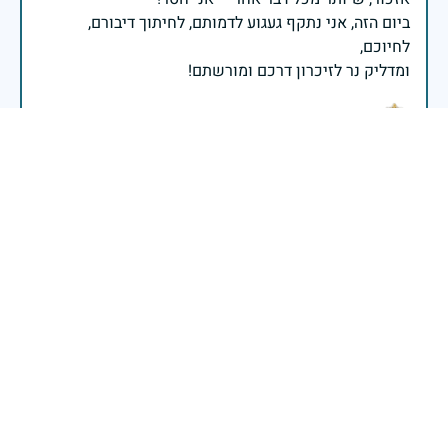
ביום הזה, אני נתקף געגוע לדמותם, לחיתוך דיבורם,
ומדליק נר לזיכרון דרכם ומורשתם!
אלוף דדו בר כליפא - ראש אגף כוח האדם בצה"ל
בכאב, בהצדעה ובתקווה אני מתכבד להדליק נר זיכרון זה.
השנה, כשאנו נלחמים במלחמה ארוכה, רב זירתית וצודקת,
הזיכרון נושא משמעות עמוקה. ביום זה נעצור ונתייחד עם
זכרם של טובי בנינו ובנותינו שנפלו בהגנה על המדינה.
מורשתם היא המצפן שמתווה את דרכינו, והיא המעניקה
משפחות יקרות, אנו מרכינים ראשנו ומתחייבים שנעמוד