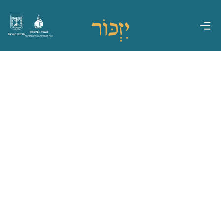
משרד הביטחון
מדינת ישראל
אגף משפחות, הנצחה ומורשת