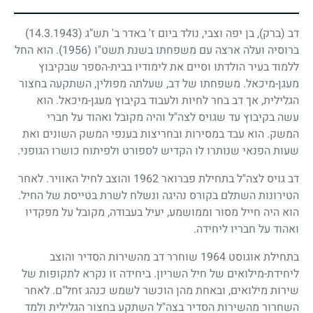
דב (ברק), בן יפה וצבי, נולד ביום ז' באדר ב' תש"ג
(14.3.1943)
ברוסיה ועלה ארצה עם משפחתו בשנת תשט"ו
(1956)
. הוא החל
ללמוד בעיר הולדתו וסיים את לימודיו בבית-הספר שבקיבוץ
מעגן-מיכאל. משפחתו של דב, שעלתה מפולין, השתקעה בחצור
הגלילית, אך דב בחר לחיות ולעבוד בקיבוץ מעגן-מיכאל. הוא
עשה בקיבוץ עד שגויס לצה"ל והיה מקובל ואהוד על חברי
המשק. הוא עבד במסירות ובחריצות בענפי המשק השונים ואת
שעות הפנאי שנותרו לו הקדיש לספורט ולפיתוח כושרו הגופני.
דב גויס לצה"ל בתחילת פברואר
1962
והוצב לחיל האוויר. לאחר
הטירונות השתלם בקורס נהיגה ונשלח לשרת בטייסת של החיל.
הוא היה חייל מסור וממושמע, יעיל בעבודה, מקובל על מפקדיו
ואהוד על חבריו ליחידה.
בתחילת אוגוסט
1964
שוחרר דב מהשירות הסדיר והוצב
ליחידת-מילואים של חיל השריון. ביחידה זו נקרא לתקופות של
שירות מילואים, ובאחת מהן הוכשר לשמש כנהג זחל"ם. לאחר
השחרור מהשירות הסדיר בצה"ל השתקע בחצור הגלילית ולמד