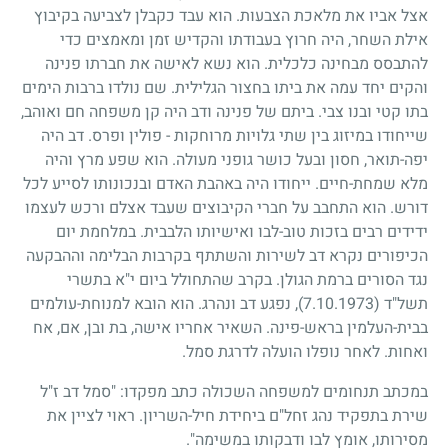
אצל אביו את מלאכת הצבעות. הוא עבד כקבלן לצביעה בקיבוץ
אילת השחר, היה חרוץ בעבודתו והקדיש זמן ומאמצים כדי
להתבסס מבחינה כלכלית. הוא נשא לאישה את חברתו פנינה
והקים יחד עמה את ביתו בחצור הגלילית. שם נולדו ברבות הימים
בתו קטי ובנו צבי. ביתם של פנינה ודב היה קן משפחה חם ואוהב,
שייחודו במיזוג בין שתי גלויות מרוחקות
-
פולין ופרס. דב היה
יפה-תואר, חסון ובעל כושר גופני מעולה. הוא שפע מרץ והיה
מלא שמחת-חיים. ייחודו היה באהבת האדם ובנכונותו לסייע לכל
דורש. הוא התחבב על חברי הקיבוצים שעבד אצלם ורכש לעצמו
ידידים רבים בזכות טוב-לבו ואישיותו הלבבית. במלחמת יום
הכיפורים נקרא דב לשירות והשתתף בקרבות הבלימה וההבקעה
נגד הסורים ברמת הגולן. בקרב שהתחולל ביום י"א בתשרי
תשל"ד
(7.10.1973)
, נפגע דב ונהרג. הוא הובא למנוחת-עולמים
בבית-העלמין בראש-פינה. השאיר אחריו אישה, בת ובן, אם, אח
ואחות. לאחר נופלו הועלה לדרגת סמל.
במכתב תנחומים למשפחה השכולה כתב מפקדו: "סמל דב ז"ל
שירת בתפקיד נהג זחל"ם ביחידת חיל-השריון. ראוי לציין את
מסירותו, אומץ לבו ודבקותו במשימה".