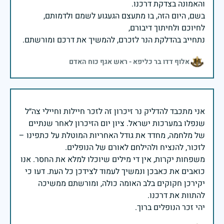
בשם, היום הזה, בו מתעצם הגעגוע לשמם ולדמותם,
נתחייב בהדלקת הנר לזכרם, להמשיך את דרכם ומורשתם.
אלוף דדו בר כליפא - ראש אגף כוח האדם
אני מתכבד להדליק נר זיכרון זה לזכר חיילות וחיילי צה״ל
שנפלו במערכות ישראל. ציון יום הזיכרון לאחר שנתיים
של מלחמה, מחדד את גודל האחריות המוטלת על כתפינו –
משפחות יקרות, אין די מילים שיוכלו למלא את החסר. אנו
כואבים את כאבכן ונמשיך לעמוד לצידכן כל העת. דעו כי
יקירכן חקוקים בלב האומה כולה, ומורשתם ממשיכה
יהי זכר הנופלים ברוך.