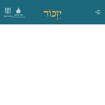
משרד הביטחון
מדינת ישראל
אגף משפחות, הנצחה ומורשת