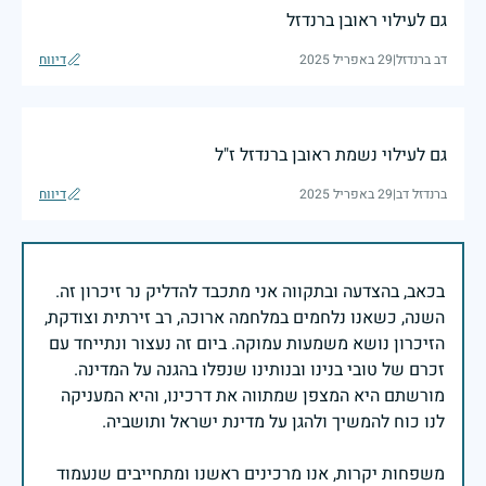
גם לעילוי ראובן ברנדזל
דב ברנדזל
|
29 באפריל 2025
דיווח
גם לעילוי נשמת ראובן ברנדזל ז"ל
ברנדזל דב
|
29 באפריל 2025
דיווח
בכאב, בהצדעה ובתקווה אני מתכבד להדליק נר זיכרון זה.
השנה, כשאנו נלחמים במלחמה ארוכה, רב זירתית וצודקת,
הזיכרון נושא משמעות עמוקה. ביום זה נעצור ונתייחד עם
זכרם של טובי בנינו ובנותינו שנפלו בהגנה על המדינה.
מורשתם היא המצפן שמתווה את דרכינו, והיא המעניקה
משפחות יקרות, אנו מרכינים ראשנו ומתחייבים שנעמוד