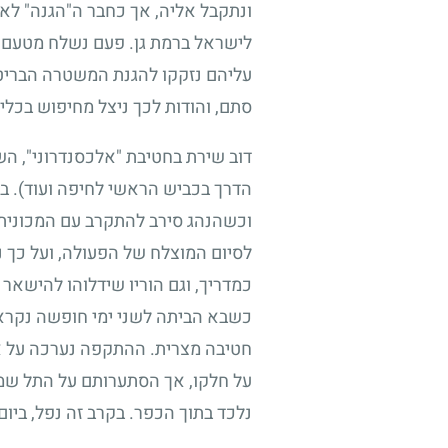
ונתקבל אליה, אך כחבר ה"הגנה" לא 
לישראל ברמת גן. פעם נשלח מטעם ה
עליהם נזקקו להגנת המשטרה הבריטית
סתם, והודות לכך ניצל מחיפוש בכל
דוב שירת בחטיבת "אלכסנדרוני", הש
הדרך בכביש הראשי לחיפה ועוד). בז
וכשהנהג סירב להתקרב עם המכונית 
לסיום המוצלח של הפעולה, ועל כך 
כמדריך, וגם הוריו שידלוהו להישאר 
כשבא הביתה לשני ימי חופשה נקרא מי
חטיבה מצרית. ההתקפה נערכה על אג
על חלקו, אך הסתערותם על התל שמצ
נלכד בתוך הכפר. בקרב זה נפל, ביו