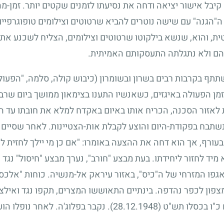
קיבל אישור יציאה ודחה את נסיעתו לזמנים שקטים יותר. זמן-מ
"הגנה" עם שישה נוטרים להביא שרטוטים וצילומים טופוגרפיים
, והוא, שנשא בילקוטו שרטוטים וצילומים, הצליח לשכנע את ה
יהם ולא נתגלתה התעסקותם האמיתית.
תתף בקרבות רבים בשרון ובשומרון (כיבוש קולה, סלמה, "הפעו
מן הפעולה באיגזים, כשאנשיו התענו בצימאון ממושך ביום שרב,
לאזור הסכנה, הכריח אותו באיום באקדח למלא את חובתו עד הס
נשתבח בפקודת-היום והוצע לקבלת אות-הצטיינות. לאחר שסיים 
בעורף, אך הוא דחה את ההצעה באומרו: "אם כן מי יילך לחזית ל
ד לחזור ליחידתו. בעת מבצע "חורב", נערך מבצע "חיסול" נגד "
פו המזרחי של ה"כיס", באזור עיראק אל-מנשיה. כוחות "אלכסנ
פון לכפר נהדפה. בינתיים התאוששו המצרים, תקפו נגד ואילצו
ם כ"ו בכסלו תש"ט
(28.12.1948)
. נקבר בפלוג'ה. לאחר נופלו הו