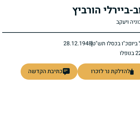
ב-ביירלי הורביץ
וניה ויעקב
ביום
כ"ו בכסלו תש"ט
28.12.1948
להדלקת נר לזכרו
כתיבת הקדשה