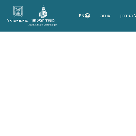
 הזיכרון
אודות
EN
משרד הביטחון
מדינת ישראל
אגף משפחות, הנצחה ומורשת