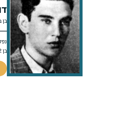
דו
בן ב
נפל 
בן 22 בנופלו
47261